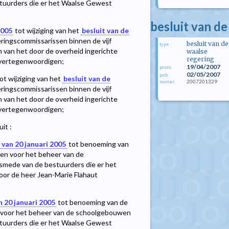
stuurders die er het Waalse Gewest
besluit van de
2005
tot wijziging van het
besluit van de
ingscommissarissen binnen de vijf
besluit van de
type
van het door de overheid ingerichte
waalse
regering
 vertegenwoordigen;
19/04/2007
prom.
02/05/2007
pub.
ot wijziging van het
besluit van de
2007201329
numac
ingscommissarissen binnen de vijf
van het door de overheid ingerichte
 vertegenwoordigen;
it :
 van 20 januari 2005
tot benoeming van
en voor het beheer van de
lsmede van de bestuurders die er het
or de heer Jean-Marie Flahaut
n 20 januari 2005
tot benoeming van de
n voor het beheer van de schoolgebouwen
stuurders die er het Waalse Gewest