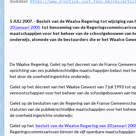
staatsblad
https://www.ejustice.just.fgov.be/cgi/artic
5 JULI 2007. - Besluit van de Waalse Regering tot wijziging van
20 januari 2005
tot benoeming van de Regeringscommissarissen
maatschappijen voor het beheer van de schoolgebouwen van he
onderwijs, alsmede van de bestuurders die er het Waalse Ge
De Waalse Regering, Gelet op het decreet van de Franse Gemeens
oprichting van zes publiekrechtelijke maatschappijen belast met 
het door de overheid ingerichte onderwijs;
Gelet op het decreet van het Waalse Gewest van 7 juli 1993 tot opri
vennootschappen voor het beheer van de schoolgebouwen van het 
Gelet op de besluiten van de Regering van de Franse Gemeensch
statuten van de publiekrechtelijke maatschappijen voor het behe
de overheid ingerichte onderwijs;
Gelet op het
besluit van de Waalse Regering van 20 januari 200
Regeringscommissarissen binnen de vijf openbare maatschappije