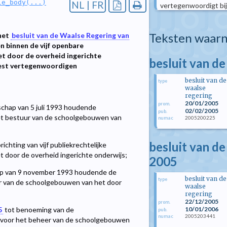
le_body(...)
NL | FR
vertegenwoordigt bij d
Teksten waarn
 het
besluit van de Waalse Regering van
 binnen de vijf openbare
t door de overheid ingerichte
besluit van de
west vertegenwoordigen
besluit van de
type
waalse
regering
20/01/2005
prom.
chap van 5 juli 1993 houdende
02/02/2005
pub.
het bestuur van de schoolgebouwen van
2005200225
numac
besluit van d
chting van vijf publiekrechtelijke
door de overheid ingerichte onderwijs;
2005
ap van 9 november 1993 houdende de
besluit van de
type
er van de schoolgebouwen van het door
waalse
regering
22/12/2005
prom.
10/01/2006
5
tot benoeming van de
pub.
2005203441
numac
n voor het beheer van de schoolgebouwen