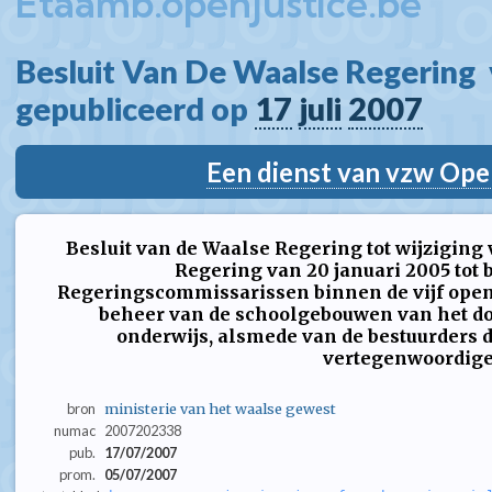
Etaamb.openjustice.be
Besluit Van De Waalse Regering  
gepubliceerd op 
17
juli
2007
Een dienst van vzw Ope
Besluit van de Waalse Regering tot wijziging 
Regering van 20 januari 2005 tot
Regeringscommissarissen binnen de vijf open
beheer van de schoolgebouwen van het do
onderwijs, alsmede van de bestuurders 
vertegenwoordig
bron
ministerie van het waalse gewest
numac
2007202338
pub.
17/07/2007
prom.
05/07/2007