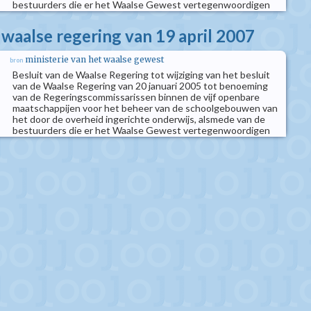
bestuurders die er het Waalse Gewest vertegenwoordigen
 waalse regering van 19 april 2007
ministerie van het waalse gewest
bron
Besluit van de Waalse Regering tot wijziging van het besluit
van de Waalse Regering van 20 januari 2005 tot benoeming
van de Regeringscommissarissen binnen de vijf openbare
maatschappijen voor het beheer van de schoolgebouwen van
het door de overheid ingerichte onderwijs, alsmede van de
bestuurders die er het Waalse Gewest vertegenwoordigen