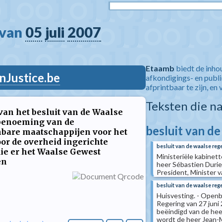
van 
05
juli
2007
Etaamb
biedt de inho
nJustice.be
afkondigings- en publ
afprintbaar te zijn, en 
Teksten die n
van het besluit van de Waalse
 benoeming van de
besluit van de
bare maatschappijen voor het
or de overheid ingerichte
besluit van de waalse reg
die er het Waalse Gewest
Ministeriële kabinett
en
heer Sébastien Durie
President, Minister v
besluit van de waalse reg
Huisvesting. - Openb
Regering van 27 juni 
beëindigd van de he
wordt de heer Jean-