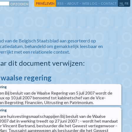
-
-
-
-
PRIVÉLEVEN
RSS
ABOUT
WEB LOG
CONTACT
NL
FR
ud van de Belgisch Staatsblad aan gesorteerd op
icatiedatum, behandeld om gemakkelijk leesbaar en
verrijkt met een relationele context.
aar dit document verwijzen:
 waalse regering
ering
en Bij besluit van de Waalse Regering van 5 juli 2007 wordt de
ux op 10 juli 2007 benoemd tot kabinetschef van de Vice-
an Begroting, Financiën, Uitrusting en Patrimonium.
ering
are huisvestingsmaatschappijen Bij besluit van de Waalse
2007 dat in werking treedt op 27 juni 2007 : - wordt het mandaat
er Vincent Bertrand, bestuurder die het Gewest vertegenwoor -
Marc Toussaint aangewezen als bestuurder die het Gewest