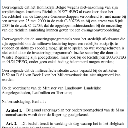
Overwegende dat het Koninkrijk België wegens niet-nakoming van zijn
verplichtingen krachtens Richtlijn 91/271/EEG al twee keer door het
Gerechtshof van de Europese Gemeenschappen veroordeeld is, met name bij
een arrest van 25 mei 2000 in de zaak C-307/98 en bij een arrest van 8 juli
2004 in de zaak C-27/03; dat de opgelopen achterstanden bij de omzetting
van die richtlijn aanleiding kunnen geven tot een dwangsomveroordeling;
Overwegende dat de saneringsprogramma's voor het stedelijk afvalwater die
zijn opgesteld om de milieuverloedering tegen een redelijke kostprijs te
stoppen en aldus zo spoedig mogelijk in te spelen op wat voorgeschreven is
niet enkel door de investeringsprogramma's inzake sanering die door de
Waalse Regering zijn goedgekeurd, maar ook bij de Richtlijnen 2000/60/EG
en 91/217/EEG, onder geen enkel beding belemmerd mogen worden;
Overwegende dat de milieueffectevaluatie zoals bepaald bij de artikelen
D.52 tot D.61 van Boek I van het Milieuwetboek dus niet uitgevoerd kan
worden;
Op de voordracht van de Minister van Landbouw, Landelijke
Aangelegenheden, Leefmilieu en Toerisme;
Na beraadslaging, Besluit :
Artikel 1.
Bijgaand saneringsplan per onderstroomgebied van de Maas
stroomafwaarts wordt door de Regering goedgekeurd.
Art. 2.
Dit besluit treedt in werking de dag waarop het in het Belgisch
Staatsblad wordt bekendgemaakt.