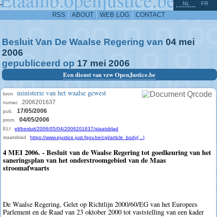
^
-
NL
FR
RSS
ABOUT
WEB LOG
CONTACT
Besluit Van De Waalse Regering van
04
mei
2006
gepubliceerd op
17
mei
2006
Een dienst van vzw OpenJustice.be
ministerie van het waalse gewest
bron
2006201637
numac
17/05/2006
pub.
04/05/2006
prom.
ELI
eli/besluit/2006/05/04/2006201637/staatsblad
staatsblad
https://www.ejustice.just.fgov.be/cgi/article_body(...)
4 MEI 2006. - Besluit van de Waalse Regering tot goedkeuring van het
saneringsplan van het onderstroomgebied van de Maas
stroomafwaarts
De Waalse Regering, Gelet op Richtlijn 2000/60/EG van het Europees
Parlement en de Raad van 23 oktober 2000 tot vaststelling van een kader