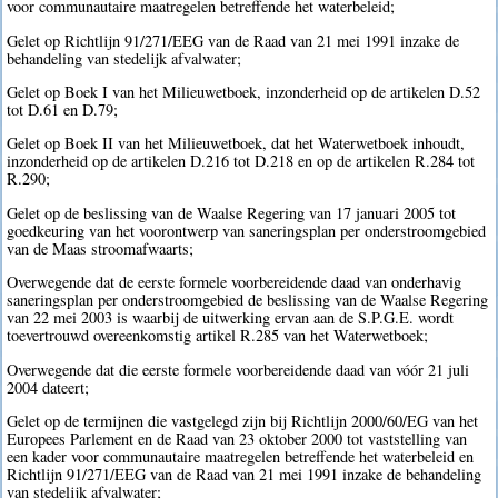
voor communautaire maatregelen betreffende het waterbeleid;
Gelet op Richtlijn 91/271/EEG van de Raad van 21 mei 1991 inzake de
behandeling van stedelijk afvalwater;
Gelet op Boek I van het Milieuwetboek, inzonderheid op de artikelen D.52
tot D.61 en D.79;
Gelet op Boek II van het Milieuwetboek, dat het Waterwetboek inhoudt,
inzonderheid op de artikelen D.216 tot D.218 en op de artikelen R.284 tot
R.290;
Gelet op de beslissing van de Waalse Regering van 17 januari 2005 tot
goedkeuring van het voorontwerp van saneringsplan per onderstroomgebied
van de Maas stroomafwaarts;
Overwegende dat de eerste formele voorbereidende daad van onderhavig
saneringsplan per onderstroomgebied de beslissing van de Waalse Regering
van 22 mei 2003 is waarbij de uitwerking ervan aan de S.P.G.E. wordt
toevertrouwd overeenkomstig artikel R.285 van het Waterwetboek;
Overwegende dat die eerste formele voorbereidende daad van vóór 21 juli
2004 dateert;
Gelet op de termijnen die vastgelegd zijn bij Richtlijn 2000/60/EG van het
Europees Parlement en de Raad van 23 oktober 2000 tot vaststelling van
een kader voor communautaire maatregelen betreffende het waterbeleid en
Richtlijn 91/271/EEG van de Raad van 21 mei 1991 inzake de behandeling
van stedelijk afvalwater;