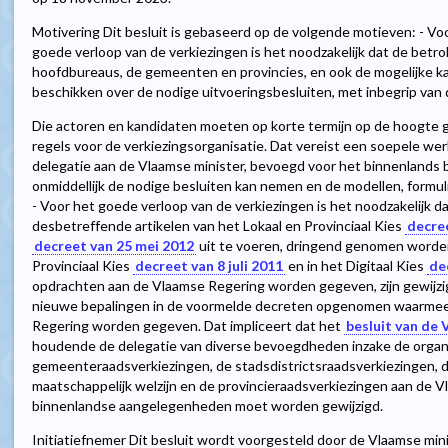
Motivering Dit besluit is gebaseerd op de volgende motieven: - Voo
goede verloop van de verkiezingen is het noodzakelijk dat de betr
hoofdbureaus, de gemeenten en provincies, en ook de mogelijke ka
beschikken over de nodige uitvoeringsbesluiten, met inbegrip van 
Die actoren en kandidaten moeten op korte termijn op de hoogte 
regels voor de verkiezingsorganisatie. Dat vereist een soepele wer
delegatie aan de Vlaamse minister, bevoegd voor het binnenlands 
onmiddellijk de nodige besluiten kan nemen en de modellen, formul
- Voor het goede verloop van de verkiezingen is het noodzakelijk da
desbetreffende artikelen van het Lokaal en Provinciaal Kies
decree
decreet van 25 mei 2012
uit te voeren, dringend genomen worden
Provinciaal Kies
decreet van 8 juli 2011
en in het Digitaal Kies
de
opdrachten aan de Vlaamse Regering worden gegeven, zijn gewijzig
nieuwe bepalingen in de voormelde decreten opgenomen waarmee
Regering worden gegeven. Dat impliceert dat het
besluit van de 
houdende de delegatie van diverse bevoegdheden inzake de organi
gemeenteraadsverkiezingen, de stadsdistrictsraadsverkiezingen, d
maatschappelijk welzijn en de provincieraadsverkiezingen aan de V
binnenlandse aangelegenheden moet worden gewijzigd.
Initiatiefnemer Dit besluit wordt voorgesteld door de Vlaamse min