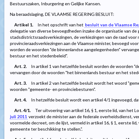
Bestuurszaken, Inburgering en Gelijke Kansen.
Na beraadslaging, DE VLAAMSE REGERING BESLUIT:
Artikel 1.
In het opschrift van het
besluit van de Vlaamse Reg
delegatie van diverse bevoegdheden inzake de organisatie van de
stadsdistrictsraadsverkiezingen, de verkiezingen van de raad voor 
provincieraadsverkiezingen aan de Vlaamse minister, bevoegd vo
worden de woorden "de binnenlandse aangelegenheden" vervange
bestuur en het stedenbeleid".
Art. 2.
In artikel 1 van hetzelfde besluit worden de woorden 
vervangen door de woorden "het binnenlands bestuur en het stede
Art. 3.
In artikel 2 van hetzelfde besluit wordt het woord "g
woorden "gemeente- en provinciebesturen".
Art. 4.
In hetzelfde besluit wordt een artikel 4/1 ingevoegd, dat 
Art. 4/1.
Ter uitvoering van artikel 16, § 1, eerste lid, van het 
juli 2011
verzoekt de minister aan de federale overheidsdienst, verme
voormelde decreet, om de lijst, vermeld in artikel 16, § 1, eerste li
gemeente ter beschikking te stellen.".