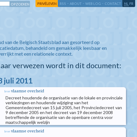
-
-
-
-
PRIVÉLEVEN
RSS
ABOUT
WEB LOG
CONTACT
NL
FR
ud van de Belgisch Staatsblad aan gesorteerd op
icatiedatum, behandeld om gemakkelijk leesbaar en
verrijkt met een relationele context.
aar verwezen wordt in dit document:
 juli 2011
vlaamse overheid
bron
Decreet houdende de organisatie van de lokale en provinciale
verkiezingen en houdende wijziging van het
Gemeentedecreet van 15 juli 2005, het Provinciedecreet van
9 december 2005 en het decreet van 19 december 2008
betreffende de organisatie van de openbare centra voor
maatschappelijk welzijn
vlaamse overheid
bron