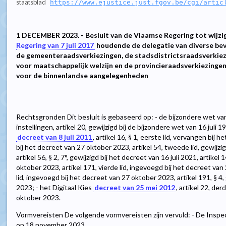
staatsblad
https://www.ejustice.just.fgov.be/cgi/artic
1 DECEMBER 2023. - Besluit van de Vlaamse Regering tot wijzi
Regering van 7 juli 2017
houdende de delegatie van diverse be
de gemeenteraadsverkiezingen, de stadsdistrictsraadsverkiezi
voor maatschappelijk welzijn en de provincieraadsverkiezinge
voor de binnenlandse aangelegenheden
Rechtsgronden Dit besluit is gebaseerd op: - de bijzondere wet v
instellingen, artikel 20, gewijzigd bij de bijzondere wet van 16 juli 1
decreet van 8 juli 2011
, artikel 16, § 1, eerste lid, vervangen bij 
bij het decreet van 27 oktober 2023, artikel 54, tweede lid, gewijzi
artikel 56, § 2, 7°, gewijzigd bij het decreet van 16 juli 2021, artikel
oktober 2023, artikel 171, vierde lid, ingevoegd bij het decreet van
lid, ingevoegd bij het decreet van 27 oktober 2023, artikel 191, § 4
2023; - het Digitaal Kies
decreet van 25 mei 2012
, artikel 22, de
oktober 2023.
Vormvereisten De volgende vormvereisten zijn vervuld: - De Inspe
op 18 november 2023.