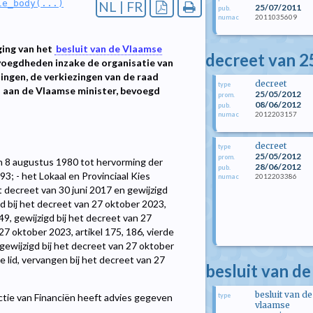
le_body(...)
NL | FR
25/07/2011
pub.
2011035609
numac
ging van het
besluit van de Vlaamse
decreet van 2
voegdheden inzake de organisatie van
ngen, de verkiezingen van de raad
decreet
type
n aan de Vlaamse minister, bevoegd
25/05/2012
prom.
08/06/2012
pub.
2012203157
numac
decreet
type
25/05/2012
prom.
an 8 augustus 1980 tot hervorming der
28/06/2012
pub.
993; - het Lokaal en Provinciaal Kies
2012203386
numac
het decreet van 30 juni 2017 en gewijzigd
gd bij het decreet van 27 oktober 2023,
 149, gewijzigd bij het decreet van 27
 27 oktober 2023, artikel 175, 186, vierde
, gewijzigd bij het decreet van 27 oktober
rde lid, vervangen bij het decreet van 27
besluit van de
besluit van de
type
ctie van Financiën heeft advies gegeven
vlaamse