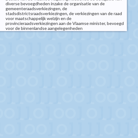
diverse bevoegdheden inzake de organisatie van de
gemeenteraadsverkiezingen, de
stadsdistrictsraadsverkiezingen, de verkiezingen van de raad
voor maatschappelijk welzijn en de
provincieraadsverkiezingen aan de Vlaamse minister, bevoegd
voor de binnenlandse aangelegenheden