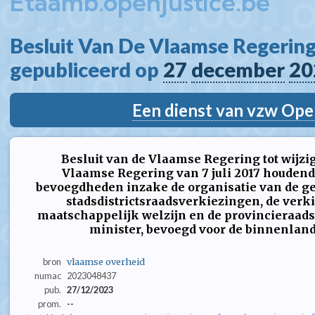
Etaamb.openjustice.be
Besluit Van De Vlaamse Regering
gepubliceerd op 
27
december
20
Een dienst van vzw Ope
Besluit van de Vlaamse Regering tot wijzig
Vlaamse Regering van 7 juli 2017 houdend
bevoegdheden inzake de organisatie van de g
stadsdistrictsraadsverkiezingen, de verk
maatschappelijk welzijn en de provincieraad
minister, bevoegd voor de binnenla
bron
vlaamse overheid
numac
2023048437
pub.
27/12/2023
prom.
--