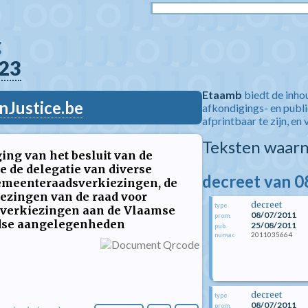
  
23
Etaamb
biedt de inho
nJustice.be
afkondigings- en publ
afprintbaar te zijn, en 
Teksten waarn
ing van het besluit van de
e de delegatie van diverse
decreet van 08
emeenteraadsverkiezingen, de
iezingen van de raad voor
decreet
type
sverkiezingen aan de Vlaamse
08/07/2011
prom.
ndse aangelegenheden
25/08/2011
pub.
2011035664
numac
decreet
type
08/07/2011
prom.