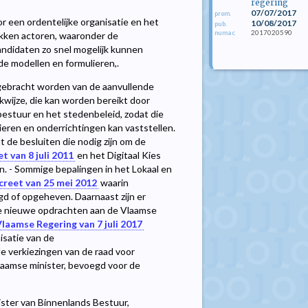
regering
07/07/2017
prom.
r een ordentelijke organisatie en het
10/08/2017
pub.
2017020590
numac
okken actoren, waaronder de
ndidaten zo snel mogelijk kunnen
de modellen en formulieren,.
gebracht worden van de aanvullende
kwijze, die kan worden bereikt door
bestuur en het stedenbeleid, zodat die
ieren en onderrichtingen kan vaststellen.
t de besluiten die nodig zijn om de
t van 8 juli 2011
en het Digitaal Kies
. - Sommige bepalingen in het Lokaal en
creet van 25 mei 2012
waarin
d of opgeheven. Daarnaast zijn er
 nieuwe opdrachten aan de Vlaamse
Vlaamse Regering van 7 juli 2017
satie van de
e verkiezingen van de raad voor
laamse minister, bevoegd voor de
ister van Binnenlands Bestuur,