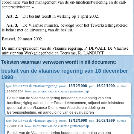
coördinatie van het management van de on-linedienstverlening en de call-
centeractiviteiten ».
Art. 2.
Dit besluit treedt in werking op 1 april 2002.
Art. 3.
De Vlaamse minister, bevoegd voor het Tewerkstellingsbeleid,
is belast met de uitvoering van dit besluit.
Brussel, 29 maart 2002.
De minister-president van de Vlaamse regering, P. DEWAEL De Vlaamse
minister van Werkgelegenheid en Toerisme, R. LANDUYT
Teksten waarnaar verwezen wordt in dit document:
besluit van de vlaamse regering van 18 december
1998
besluit van de vlaamse regering
18/12/1998
16/02/1999
type
prom.
pub.
numac
ministerie van de vlaamse gemeenschap
1999035154
bron
Besluit van de Vlaamse regering houdende toekenning van een
functiewijziging aan de heer Eduard Vercammen, adjunct-administrateur-
generaal bij de Vlaamse Dienst voor Arbeidsbemiddeling en
Beroepsopleiding, en aanduiding van de evaluatoren
besluit van de vlaamse regering
18/12/1998
16/02/1999
type
prom.
pub.
numac
ministerie van de vlaamse gemeenschap
1999035153
bron
Besluit van de Vlaamse regering houdende toekenning van een