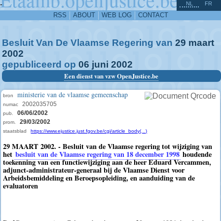
^
-
NL
FR
RSS
ABOUT
WEB LOG
CONTACT
Besluit Van De Vlaamse Regering van
29
maart
2002
gepubliceerd op
06
juni
2002
Een dienst van vzw OpenJustice.be
ministerie van de vlaamse gemeenschap
bron
2002035705
numac
06/06/2002
pub.
29/03/2002
prom.
staatsblad
https://www.ejustice.just.fgov.be/cgi/article_body(...)
29 MAART 2002. - Besluit van de Vlaamse regering tot wijziging van
het
besluit van de Vlaamse regering van 18 december 1998
houdende
toekenning van een functiewijziging aan de heer Eduard Vercammen,
adjunct-administrateur-generaal bij de Vlaamse Dienst voor
Arbeidsbemiddeling en Beroepsopleiding, en aanduiding van de
evaluatoren