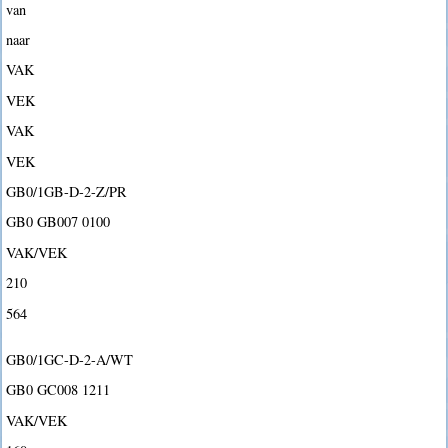
van
naar
VAK
VEK
VAK
VEK
GB0/1GB-D-2-Z/PR
GB0 GB007 0100
VAK/VEK
210
564
GB0/1GC-D-2-A/WT
GB0 GC008 1211
VAK/VEK