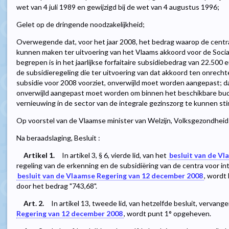
wet van 4 juli 1989 en gewijzigd bij de wet van 4 augustus 1996;
Gelet op de dringende noodzakelijkheid;
Overwegende dat, voor het jaar 2008, het bedrag waarop de centra
kunnen maken ter uitvoering van het Vlaams akkoord voor de Social
begrepen is in het jaarlijkse forfaitaire subsidiebedrag van 22.500
de subsidieregeling die ter uitvoering van dat akkoord ten onrechte
subsidie voor 2008 voorziet, onverwijld moet worden aangepast; d
onverwijld aangepast moet worden om binnen het beschikbare budg
vernieuwing in de sector van de integrale gezinszorg te kunnen st
Op voorstel van de Vlaamse minister van Welzijn, Volksgezondheid
Na beraadslaging, Besluit :
Artikel 1.
In artikel 3, § 6, vierde lid, van het
besluit van de Vl
regeling van de erkenning en de subsidiëring van de centra voor int
besluit van de Vlaamse Regering van 12 december 2008
, wordt
door het bedrag "743,68".
Art. 2.
In artikel 13, tweede lid, van hetzelfde besluit, vervange
Regering van 12 december 2008
, wordt punt 1° opgeheven.