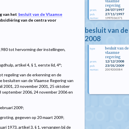
vlaamse
regering
24/07/1997
prom.
27/11/1997
ng van het
besluit van de Vlaamse
pub.
1997036371
numac
ubsidiëring van de centra voor
besluit van d
2008
besluit van de
type
980 tot hervorming der instellingen,
vlaamse
regering
12/12/2008
prom.
hulp, artikel 4, § 1, eerste lid, 4°;
23/01/2009
pub.
2009200084
numac
ot regeling van de erkenning en de
j de besluiten van de Vlaamse Regering van
juli 2001, 23 november 2001, 25 oktober
6, 8 september 2006, 24 november 2006 en
februari 2009;
egroting, gegeven op 20 maart 2009;
i 1973, artikel 3, § 1, vervangen bij de