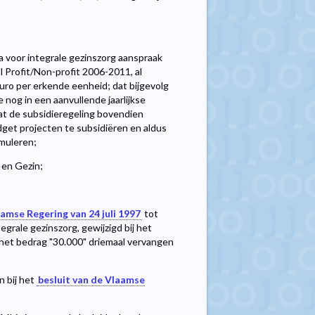
 voor integrale gezinszorg aanspraak
 Profit/Non-profit 2006-2011, al
 euro per erkende eenheid; dat bijgevolg
 nog in een aanvullende jaarlijkse
at de subsidieregeling bovendien
et projecten te subsidiëren en aldus
imuleren;
 en Gezin;
aamse Regering van 24 juli 1997
tot
egrale gezinszorg, gewijzigd bij het
 het bedrag "30.000" driemaal vervangen
n bij het
besluit van de Vlaamse