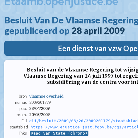
Etaamb.openjustice.be
Besluit Van De Vlaamse Regering
gepubliceerd op 
28
april
2009
Een dienst van vzw Ope
Besluit van de Vlaamse Regering tot wijzig
Vlaamse Regering van 24 juli 1997 tot rege
subsidiëring van de centra voor in
bron
vlaamse overheid
numac
2009201779
pub.
28/04/2009
prom.
20/03/2009
ELI
eli/besluit/2009/03/20/2009201779/staatsblad
staatsblad
https://www.ejustice.just.fgov.be/cgi/artic
links
Raad van State (chrono)