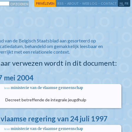
-
-
-
-
PRIVÉLEVEN
RSS
ABOUT
WEB LOG
CONTACT
NL
FR
ud van de Belgisch Staatsblad aan gesorteerd op
icatiedatum, behandeld om gemakkelijk leesbaar en
verrijkt met een relationele context.
aar verwezen wordt in dit document:
7 mei 2004
ministerie van de vlaamse gemeenschap
bron
Decreet betreffende de integrale jeugdhulp
 vlaamse regering van 24 juli 1997
ministerie van de vlaamse gemeenschap
bron