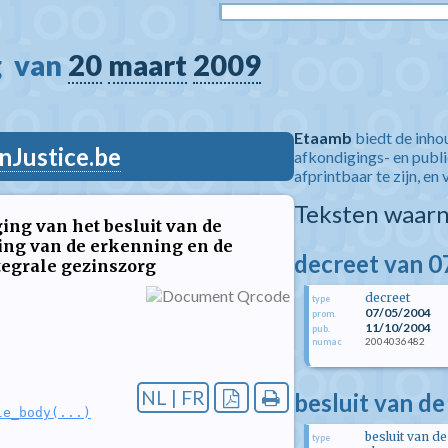
  van 
20
maart
2009
Etaamb
biedt de inho
nJustice.be
afkondigings- en publ
afprintbaar te zijn, en 
Teksten waarn
ing van het besluit van de
ling van de erkenning en de
decreet van 0
tegrale gezinszorg
decreet
type
07/05/2004
prom.
11/10/2004
pub.
2004036482
numac
NL | FR
besluit van de
le_body(...)
besluit van de
type