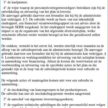
3° de knelpunten;
4° de wijze waarop de personeelsvertegenwoordigers betrokken zijn bij de
ontwikkeling en uitvoering van het plan in kwestie.
De aanvrager gebruikt daarvoor een formulier dat hij bij de administratie
kan verkrijgen. § 5. De subsidie wordt op basis van een inhoudelijk
eindrapport, een financieel verantwoordingrapport en een advies door de
bevoegde SERR toegekend. In het eindrapport wordt aangegeven wat de
impact is op de organisatie van het afgeronde diversiteitsplan, welke
structurele effecten verder worden beoogd en hoe die gerealiseerd zullen
worden.
De stukken, vermeld in het eerste lid, worden uiterlijk twee maanden na de
afloop van de subsidieperiode aan de administratie bezorgd. De aanvrager
gebruikt daarvoor een formulier dat hij bij de administratie kan verkrijgen. §
6. Loonkosten en werkingsmiddelen ter uitvoering van het actieplan komen
in aanmerking voor financiering. Alleen de kosten die voortvloeien uit de
voorbereiding en uitvoering van de specifieke acties in het plan en die
gemaakt zijn in de loop van de subsidieperiode komen voor subsidie in
aanmerking.
De volgende acties of maatregelen komen niet voor een subsidie in
aanmerking :
1° de inschakeling van kansengroepen in het productieproces.
De subsidie kan niet als inschakelingspremie worden aangewend;
2° de aanschaf van algemene investeringsgoederen;
3° de reguliere technische opleidingen die ieder personeelslid moet volgen