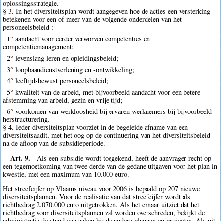
oplossingsstrategie.
§ 3. In het diversiteitsplan wordt aangegeven hoe de acties een versterking
betekenen voor een of meer van de volgende onderdelen van het
personeelsbeleid :
1° aandacht voor eerder verworven competenties en
competentiemanagement;
2° levenslang leren en opleidingsbeleid;
3° loopbaandienstverlening en -ontwikkeling;
4° leeftijdsbewust personeelsbeleid;
5° kwaliteit van de arbeid, met bijvoorbeeld aandacht voor een betere
afstemming van arbeid, gezin en vrije tijd;
6° voorkomen van werkloosheid bij ervaren werknemers bij bijvoorbeeld
herstructurering.
§ 4. Ieder diversiteitsplan voorziet in de begeleide afname van een
diversiteitsaudit, met het oog op de continuering van het diversiteitsbeleid
na de afloop van de subsidieperiode.
Art. 9.
Als een subsidie wordt toegekend, heeft de aanvrager recht op
een tegemoetkoming van twee derde van de gedane uitgaven voor het plan in
kwestie, met een maximum van 10.000 euro.
Het streefcijfer op Vlaams niveau voor 2006 is bepaald op 207 nieuwe
diversiteitsplannen. Voor de realisatie van dat streefcijfer wordt als
richtbedrag 2.070.000 euro uitgetrokken. Als het ernaar uitziet dat het
richtbedrag voor diversiteitsplannen zal worden overschreden, bekijkt de
administratie de stand van zaken bij de andere plannen en projecten. Als uit