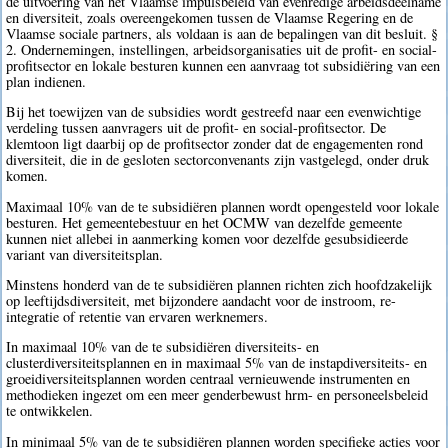
de uitvoering van het Vlaamse impulsbeleid van evenredige arbeidsdeelname
en diversiteit, zoals overeengekomen tussen de Vlaamse Regering en de
Vlaamse sociale partners, als voldaan is aan de bepalingen van dit besluit. §
2. Ondernemingen, instellingen, arbeidsorganisaties uit de profit- en social-
profitsector en lokale besturen kunnen een aanvraag tot subsidiëring van een
plan indienen.
Bij het toewijzen van de subsidies wordt gestreefd naar een evenwichtige
verdeling tussen aanvragers uit de profit- en social-profitsector. De
klemtoon ligt daarbij op de profitsector zonder dat de engagementen rond
diversiteit, die in de gesloten sectorconvenants zijn vastgelegd, onder druk
komen.
Maximaal 10% van de te subsidiëren plannen wordt opengesteld voor lokale
besturen. Het gemeentebestuur en het OCMW van dezelfde gemeente
kunnen niet allebei in aanmerking komen voor dezelfde gesubsidieerde
variant van diversiteitsplan.
Minstens honderd van de te subsidiëren plannen richten zich hoofdzakelijk
op leeftijdsdiversiteit, met bijzondere aandacht voor de instroom, re-
integratie of retentie van ervaren werknemers.
In maximaal 10% van de te subsidiëren diversiteits- en
clusterdiversiteitsplannen en in maximaal 5% van de instapdiversiteits- en
groeidiversiteitsplannen worden centraal vernieuwende instrumenten en
methodieken ingezet om een meer genderbewust hrm- en personeelsbeleid
te ontwikkelen.
In minimaal 5% van de te subsidiëren plannen worden specifieke acties voor