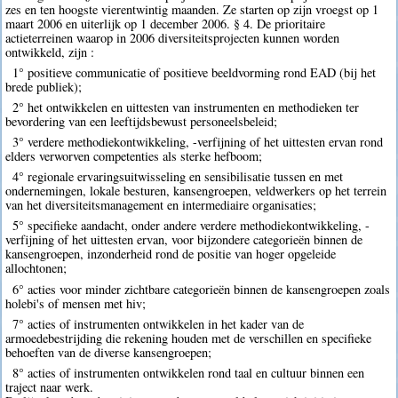
zes en ten hoogste vierentwintig maanden. Ze starten op zijn vroegst op 1
maart 2006 en uiterlijk op 1 december 2006. § 4. De prioritaire
actieterreinen waarop in 2006 diversiteitsprojecten kunnen worden
ontwikkeld, zijn :
1° positieve communicatie of positieve beeldvorming rond EAD (bij het
brede publiek);
2° het ontwikkelen en uittesten van instrumenten en methodieken ter
bevordering van een leeftijdsbewust personeelsbeleid;
3° verdere methodiekontwikkeling, -verfijning of het uittesten ervan rond
elders verworven competenties als sterke hefboom;
4° regionale ervaringsuitwisseling en sensibilisatie tussen en met
ondernemingen, lokale besturen, kansengroepen, veldwerkers op het terrein
van het diversiteitsmanagement en intermediaire organisaties;
5° specifieke aandacht, onder andere verdere methodiekontwikkeling, -
verfijning of het uittesten ervan, voor bijzondere categorieën binnen de
kansengroepen, inzonderheid rond de positie van hoger opgeleide
allochtonen;
6° acties voor minder zichtbare categorieën binnen de kansengroepen zoals
holebi's of mensen met hiv;
7° acties of instrumenten ontwikkelen in het kader van de
armoedebestrijding die rekening houden met de verschillen en specifieke
behoeften van de diverse kansengroepen;
8° acties of instrumenten ontwikkelen rond taal en cultuur binnen een
traject naar werk.