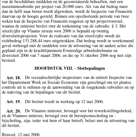
van de beschikbare middelen en de geconstateerde behoeften, met een
maximumsubsidie per project van 20.000 euro. Als van dat bedrag meer
dan de helft naar boven wordt afgeweken, wordt de Inspectie van Financiën
daarvan op de hoogte gesteld. Binnen een opschortende periode van twee
weken kan de Inspectie van Financiën reageren op het projectvoorstel,
waarna de minister beslist over de toekenning van de subsidie. § 3. Het
streefcijfer op Vlaams niveau voor 2006 is bepaald op twintig
diversiteitsprojecten. Voor de realisatie van dat streefcijfer wordt als
richtbedrag 133.288,44 euro uitgetrokken. Dat bedrag wordt in voorkomend
geval verhoogd met de middelen voor de uitvoering van de andere acties die
gepland zijn in de krachtlijnennota Evenredige arbeidsdeelname en
diversiteit 2006 van 7 maart 2006, en die op 31 oktober 2006 nog niet zijn
besteed.
HOOFDSTUK VIII. - Slotbepalingen
Art. 18.
De sociaalrechtelijke inspecteurs van de entiteit Inspectie van
het Departement Werk en Sociale Economie zijn gerechtigd om ter plaatse
controle uit te oefenen op de aanwending van de toegekende subsidies en op
de naleving van de bepalingen van dit besluit.
Art. 19.
Dit besluit treedt in werking op 12 mei 2006.
Art. 20.
De Vlaamse minister, bevoegd voor het tewerkstellingsbeleid,
en de Vlaamse minister, bevoegd voor de beroepsomscholing en -
bijscholing, zijn, ieder wat hem of haar betreft, belast met de uitvoering van
dit besluit.
Brussel, 12 mei 2006.