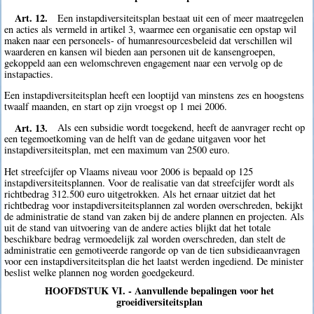
Art. 12.
Een instapdiversiteitsplan bestaat uit een of meer maatregelen
en acties als vermeld in artikel 3, waarmee een organisatie een opstap wil
maken naar een personeels- of humanresourcesbeleid dat verschillen wil
waarderen en kansen wil bieden aan personen uit de kansengroepen,
gekoppeld aan een welomschreven engagement naar een vervolg op de
instapacties.
Een instapdiversiteitsplan heeft een looptijd van minstens zes en hoogstens
twaalf maanden, en start op zijn vroegst op 1 mei 2006.
Art. 13.
Als een subsidie wordt toegekend, heeft de aanvrager recht op
een tegemoetkoming van de helft van de gedane uitgaven voor het
instapdiversiteitsplan, met een maximum van 2500 euro.
Het streefcijfer op Vlaams niveau voor 2006 is bepaald op 125
instapdiversiteitsplannen. Voor de realisatie van dat streefcijfer wordt als
richtbedrag 312.500 euro uitgetrokken. Als het ernaar uitziet dat het
richtbedrag voor instapdiversiteitsplannen zal worden overschreden, bekijkt
de administratie de stand van zaken bij de andere plannen en projecten. Als
uit de stand van uitvoering van de andere acties blijkt dat het totale
beschikbare bedrag vermoedelijk zal worden overschreden, dan stelt de
administratie een gemotiveerde rangorde op van de tien subsidieaanvragen
voor een instapdiversiteitsplan die het laatst werden ingediend. De minister
beslist welke plannen nog worden goedgekeurd.
HOOFDSTUK VI. - Aanvullende bepalingen voor het
groeidiversiteitsplan