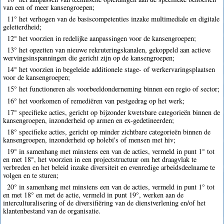
van een of meer kansengroepen;
11° het verhogen van de basiscompetenties inzake multimediale en digitale
geletterdheid;
12° het voorzien in redelijke aanpassingen voor de kansengroepen;
13° het opzetten van nieuwe rekruteringskanalen, gekoppeld aan actieve
wervingsinspanningen die gericht zijn op de kansengroepen;
14° het voorzien in begeleide additionele stage- of werkervaringsplaatsen
voor de kansengroepen;
15° het functioneren als voorbeeldonderneming binnen een regio of sector;
16° het voorkomen of remediëren van pestgedrag op het werk;
17° specifieke acties, gericht op bijzonder kwetsbare categorieën binnen de
kansengroepen, inzonderheid op armen en ex-gedetineerden;
18° specifieke acties, gericht op minder zichtbare categorieën binnen de
kansengroepen, inzonderheid op holebi's of mensen met hiv;
19° in samenhang met minstens een van de acties, vermeld in punt 1° tot
en met 18°, het voorzien in een projectstructuur om het draagvlak te
verbreden en het beleid inzake diversiteit en evenredige arbeidsdeelname te
volgen en te sturen;
20° in samenhang met minstens een van de acties, vermeld in punt 1° tot
en met 18° en met de actie, vermeld in punt 19°, werken aan de
interculturalisering of de diversifiëring van de dienstverlening en/of het
klantenbestand van de organisatie.