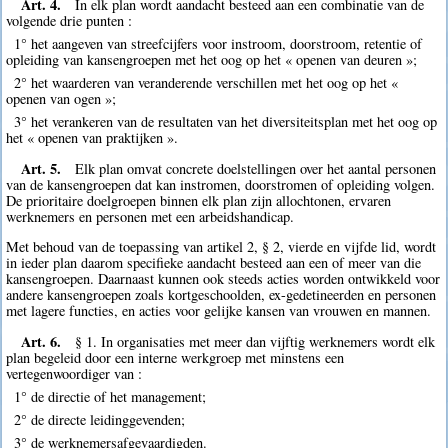
Art. 4.
In elk plan wordt aandacht besteed aan een combinatie van de
volgende drie punten :
1° het aangeven van streefcijfers voor instroom, doorstroom, retentie of
opleiding van kansengroepen met het oog op het « openen van deuren »;
2° het waarderen van veranderende verschillen met het oog op het «
openen van ogen »;
3° het verankeren van de resultaten van het diversiteitsplan met het oog op
het « openen van praktijken ».
Art. 5.
Elk plan omvat concrete doelstellingen over het aantal personen
van de kansengroepen dat kan instromen, doorstromen of opleiding volgen.
De prioritaire doelgroepen binnen elk plan zijn allochtonen, ervaren
werknemers en personen met een arbeidshandicap.
Met behoud van de toepassing van artikel 2, § 2, vierde en vijfde lid, wordt
in ieder plan daarom specifieke aandacht besteed aan een of meer van die
kansengroepen. Daarnaast kunnen ook steeds acties worden ontwikkeld voor
andere kansengroepen zoals kortgeschoolden, ex-gedetineerden en personen
met lagere functies, en acties voor gelijke kansen van vrouwen en mannen.
Art. 6.
§ 1. In organisaties met meer dan vijftig werknemers wordt elk
plan begeleid door een interne werkgroep met minstens een
vertegenwoordiger van :
1° de directie of het management;
2° de directe leidinggevenden;
3° de werknemersafgevaardigden.