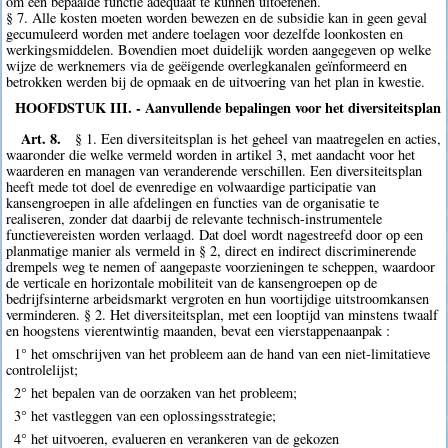
om een bepaalde functie adequaat te kunnen uitoefenen.
§ 7. Alle kosten moeten worden bewezen en de subsidie kan in geen geval
gecumuleerd worden met andere toelagen voor dezelfde loonkosten en
werkingsmiddelen. Bovendien moet duidelijk worden aangegeven op welke
wijze de werknemers via de geëigende overlegkanalen geïnformeerd en
betrokken werden bij de opmaak en de uitvoering van het plan in kwestie.
HOOFDSTUK III. - Aanvullende bepalingen voor het diversiteitsplan
Art. 8.
§ 1. Een diversiteitsplan is het geheel van maatregelen en acties,
waaronder die welke vermeld worden in artikel 3, met aandacht voor het
waarderen en managen van veranderende verschillen. Een diversiteitsplan
heeft mede tot doel de evenredige en volwaardige participatie van
kansengroepen in alle afdelingen en functies van de organisatie te
realiseren, zonder dat daarbij de relevante technisch-instrumentele
functievereisten worden verlaagd. Dat doel wordt nagestreefd door op een
planmatige manier als vermeld in § 2, direct en indirect discriminerende
drempels weg te nemen of aangepaste voorzieningen te scheppen, waardoor
de verticale en horizontale mobiliteit van de kansengroepen op de
bedrijfsinterne arbeidsmarkt vergroten en hun voortijdige uitstroomkansen
verminderen. § 2. Het diversiteitsplan, met een looptijd van minstens twaalf
en hoogstens vierentwintig maanden, bevat een vierstappenaanpak :
1° het omschrijven van het probleem aan de hand van een niet-limitatieve
controlelijst;
2° het bepalen van de oorzaken van het probleem;
3° het vastleggen van een oplossingsstrategie;
4° het uitvoeren, evalueren en verankeren van de gekozen