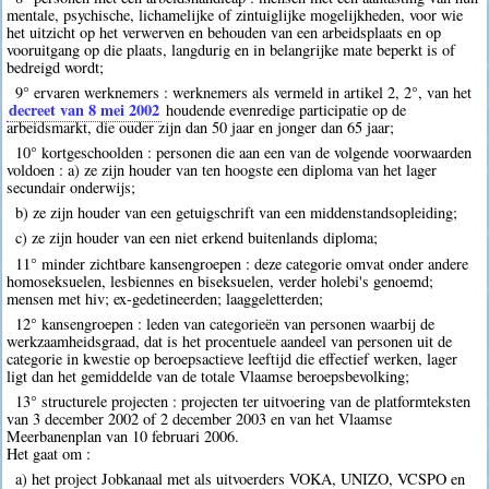
mentale, psychische, lichamelijke of zintuiglijke mogelijkheden, voor wie
het uitzicht op het verwerven en behouden van een arbeidsplaats en op
vooruitgang op die plaats, langdurig en in belangrijke mate beperkt is of
bedreigd wordt;
9° ervaren werknemers : werknemers als vermeld in artikel 2, 2°, van het
decreet van 8 mei 2002
houdende evenredige participatie op de
arbeidsmarkt, die ouder zijn dan 50 jaar en jonger dan 65 jaar;
10° kortgeschoolden : personen die aan een van de volgende voorwaarden
voldoen : a) ze zijn houder van ten hoogste een diploma van het lager
secundair onderwijs;
b) ze zijn houder van een getuigschrift van een middenstandsopleiding;
c) ze zijn houder van een niet erkend buitenlands diploma;
11° minder zichtbare kansengroepen : deze categorie omvat onder andere
homoseksuelen, lesbiennes en biseksuelen, verder holebi's genoemd;
mensen met hiv; ex-gedetineerden; laaggeletterden;
12° kansengroepen : leden van categorieën van personen waarbij de
werkzaamheidsgraad, dat is het procentuele aandeel van personen uit de
categorie in kwestie op beroepsactieve leeftijd die effectief werken, lager
ligt dan het gemiddelde van de totale Vlaamse beroepsbevolking;
13° structurele projecten : projecten ter uitvoering van de platformteksten
van 3 december 2002 of 2 december 2003 en van het Vlaamse
Meerbanenplan van 10 februari 2006.
Het gaat om :
a) het project Jobkanaal met als uitvoerders VOKA, UNIZO, VCSPO en