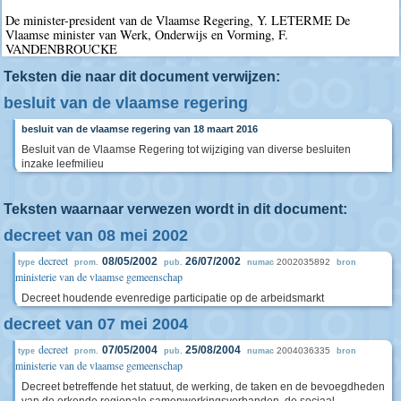
De minister-president van de Vlaamse Regering, Y. LETERME De
Vlaamse minister van Werk, Onderwijs en Vorming, F.
VANDENBROUCKE
Teksten die naar dit document verwijzen:
besluit van de vlaamse regering
besluit van de vlaamse regering van 18 maart 2016
Besluit van de Vlaamse Regering tot wijziging van diverse besluiten
inzake leefmilieu
Teksten waarnaar verwezen wordt in dit document:
decreet van 08 mei 2002
decreet
08/05/2002
26/07/2002
2002035892
type
prom.
pub.
numac
bron
ministerie van de vlaamse gemeenschap
Decreet houdende evenredige participatie op de arbeidsmarkt
decreet van 07 mei 2004
decreet
07/05/2004
25/08/2004
2004036335
type
prom.
pub.
numac
bron
ministerie van de vlaamse gemeenschap
Decreet betreffende het statuut, de werking, de taken en de bevoegdheden