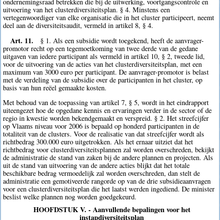
ondernemingsraad betrekken die bij de uitwerking, voortgangscontrole en
uitvoering van het clusterdiversiteitsplan. § 4. Minstens een
vertegenwoordiger van elke organisatie die in het cluster participeert, neemt
deel aan de diversiteitsaudit, vermeld in artikel 8, § 4.
Art. 11.
§ 1. Als een subsidie wordt toegekend, heeft de aanvrager-
promotor recht op een tegemoetkoming van twee derde van de gedane
uitgaven van iedere participant als vermeld in artikel 10, § 2, tweede lid,
voor de uitvoering van de acties van het clusterdiversiteitsplan, met een
maximum van 3000 euro per participant. De aanvrager-promotor is belast
met de verdeling van de subsidie over de participanten in het cluster, op
basis van hun reëel gemaakte kosten.
Met behoud van de toepassing van artikel 7, § 5, wordt in het eindrapport
uiteengezet hoe de opgedane kennis en ervaringen verder in de sector of de
regio in kwestie worden bekendgemaakt en verspreid. § 2. Het streefcijfer
op Vlaams niveau voor 2006 is bepaald op honderd participanten in de
totaliteit van de clusters. Voor de realisatie van dat streefcijfer wordt als
richtbedrag 300.000 euro uitgetrokken. Als het ernaar uitziet dat het
richtbedrag voor clusterdiversiteitsplannen zal worden overschreden, bekijkt
de administratie de stand van zaken bij de andere plannen en projecten. Als
uit de stand van uitvoering van de andere acties blijkt dat het totale
beschikbare bedrag vermoedelijk zal worden overschreden, dan stelt de
administratie een gemotiveerde rangorde op van de drie subsidieaanvragen
voor een clusterdiversiteitsplan die het laatst werden ingediend. De minister
beslist welke plannen nog worden goedgekeurd.
HOOFDSTUK V. - Aanvullende bepalingen voor het
instapdiversiteitsplan