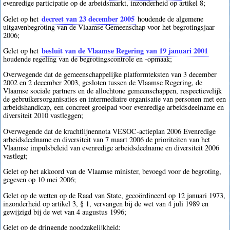
evenredige participatie op de arbeidsmarkt, inzonderheid op artikel 8;
decreet van 23 december 2005
Gelet op het
houdende de algemene
uitgavenbegroting van de Vlaamse Gemeenschap voor het begrotingsjaar
2006;
besluit van de Vlaamse Regering van 19 januari 2001
Gelet op het
houdende regeling van de begrotingscontrole en -opmaak;
Overwegende dat de gemeenschappelijke platformteksten van 3 december
2002 en 2 december 2003, gesloten tussen de Vlaamse Regering, de
Vlaamse sociale partners en de allochtone gemeenschappen, respectievelijk
de gebruikersorganisaties en intermediaire organisatie van personen met een
arbeidshandicap, een concreet groeipad voor evenredige arbeidsdeelname en
diversiteit 2010 vastleggen;
Overwegende dat de krachtlijnennota VESOC-actieplan 2006 Evenredige
arbeidsdeelname en diversiteit van 7 maart 2006 de prioriteiten van het
Vlaamse impulsbeleid van evenredige arbeidsdeelname en diversiteit 2006
vastlegt;
Gelet op het akkoord van de Vlaamse minister, bevoegd voor de begroting,
gegeven op 10 mei 2006;
Gelet op de wetten op de Raad van State, gecoördineerd op 12 januari 1973,
inzonderheid op artikel 3, § 1, vervangen bij de wet van 4 juli 1989 en
gewijzigd bij de wet van 4 augustus 1996;
Gelet op de dringende noodzakelijkheid;