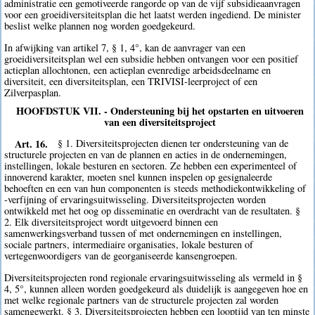
administratie een gemotiveerde rangorde op van de vijf subsidieaanvragen
voor een groeidiversiteitsplan die het laatst werden ingediend. De minister
beslist welke plannen nog worden goedgekeurd.
In afwijking van artikel 7, § 1, 4°, kan de aanvrager van een
groeidiversiteitsplan wel een subsidie hebben ontvangen voor een positief
actieplan allochtonen, een actieplan evenredige arbeidsdeelname en
diversiteit, een diversiteitsplan, een TRIVISI-leerproject of een
Zilverpasplan.
HOOFDSTUK VII. - Ondersteuning bij het opstarten en uitvoeren
van een diversiteitsproject
Art. 16.
§ 1. Diversiteitsprojecten dienen ter ondersteuning van de
structurele projecten en van de plannen en acties in de ondernemingen,
instellingen, lokale besturen en sectoren. Ze hebben een experimenteel of
innoverend karakter, moeten snel kunnen inspelen op gesignaleerde
behoeften en een van hun componenten is steeds methodiekontwikkeling of
-verfijning of ervaringsuitwisseling. Diversiteitsprojecten worden
ontwikkeld met het oog op disseminatie en overdracht van de resultaten. §
2. Elk diversiteitsproject wordt uitgevoerd binnen een
samenwerkingsverband tussen of met ondernemingen en instellingen,
sociale partners, intermediaire organisaties, lokale besturen of
vertegenwoordigers van de georganiseerde kansengroepen.
Diversiteitsprojecten rond regionale ervaringsuitwisseling als vermeld in §
4, 5°, kunnen alleen worden goedgekeurd als duidelijk is aangegeven hoe en
met welke regionale partners van de structurele projecten zal worden
samengewerkt. § 3. Diversiteitsprojecten hebben een looptijd van ten minste