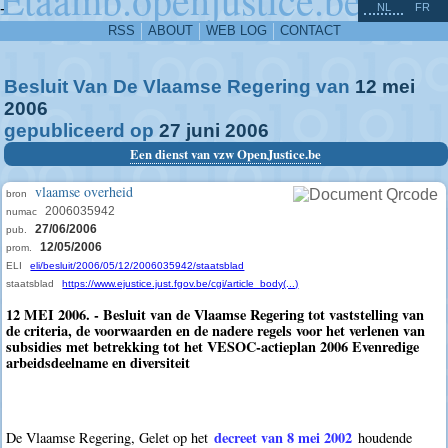
^
-
NL
FR
RSS
ABOUT
WEB LOG
CONTACT
Besluit Van De Vlaamse Regering van
12
mei
2006
gepubliceerd op
27
juni
2006
Een dienst van vzw OpenJustice.be
vlaamse overheid
bron
2006035942
numac
27/06/2006
pub.
12/05/2006
prom.
ELI
eli/besluit/2006/05/12/2006035942/staatsblad
staatsblad
https://www.ejustice.just.fgov.be/cgi/article_body(...)
12 MEI 2006. - Besluit van de Vlaamse Regering tot vaststelling van
de criteria, de voorwaarden en de nadere regels voor het verlenen van
subsidies met betrekking tot het VESOC-actieplan 2006 Evenredige
arbeidsdeelname en diversiteit
decreet van 8 mei 2002
De Vlaamse Regering, Gelet op het
houdende