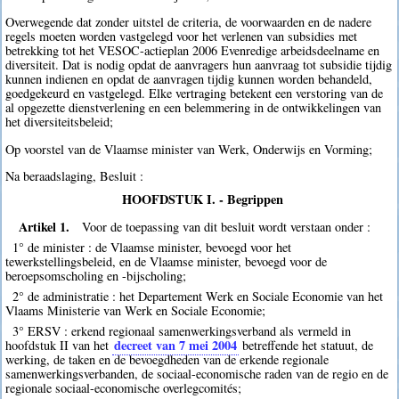
Overwegende dat zonder uitstel de criteria, de voorwaarden en de nadere
regels moeten worden vastgelegd voor het verlenen van subsidies met
betrekking tot het VESOC-actieplan 2006 Evenredige arbeidsdeelname en
diversiteit. Dat is nodig opdat de aanvragers hun aanvraag tot subsidie tijdig
kunnen indienen en opdat de aanvragen tijdig kunnen worden behandeld,
goedgekeurd en vastgelegd. Elke vertraging betekent een verstoring van de
al opgezette dienstverlening en een belemmering in de ontwikkelingen van
het diversiteitsbeleid;
Op voorstel van de Vlaamse minister van Werk, Onderwijs en Vorming;
Na beraadslaging, Besluit :
HOOFDSTUK I. - Begrippen
Artikel 1.
Voor de toepassing van dit besluit wordt verstaan onder :
1° de minister : de Vlaamse minister, bevoegd voor het
tewerkstellingsbeleid, en de Vlaamse minister, bevoegd voor de
beroepsomscholing en -bijscholing;
2° de administratie : het Departement Werk en Sociale Economie van het
Vlaams Ministerie van Werk en Sociale Economie;
3° ERSV : erkend regionaal samenwerkingsverband als vermeld in
decreet van 7 mei 2004
hoofdstuk II van het
betreffende het statuut, de
werking, de taken en de bevoegdheden van de erkende regionale
samenwerkingsverbanden, de sociaal-economische raden van de regio en de
regionale sociaal-economische overlegcomités;