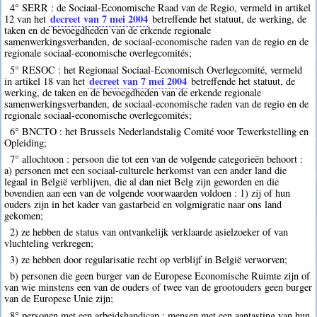
4° SERR : de Sociaal-Economische Raad van de Regio, vermeld in artikel
decreet van 7 mei 2004
12 van het
betreffende het statuut, de werking, de
taken en de bevoegdheden van de erkende regionale
samenwerkingsverbanden, de sociaal-economische raden van de regio en de
regionale sociaal-economische overlegcomités;
5° RESOC : het Regionaal Sociaal-Economisch Overlegcomité, vermeld
decreet van 7 mei 2004
in artikel 18 van het
betreffende het statuut, de
werking, de taken en de bevoegdheden van de erkende regionale
samenwerkingsverbanden, de sociaal-economische raden van de regio en de
regionale sociaal-economische overlegcomités;
6° BNCTO : het Brussels Nederlandstalig Comité voor Tewerkstelling en
Opleiding;
7° allochtoon : persoon die tot een van de volgende categorieën behoort :
a) personen met een sociaal-culturele herkomst van een ander land die
legaal in België verblijven, die al dan niet Belg zijn geworden en die
bovendien aan een van de volgende voorwaarden voldoen : 1) zij of hun
ouders zijn in het kader van gastarbeid en volgmigratie naar ons land
gekomen;
2) ze hebben de status van ontvankelijk verklaarde asielzoeker of van
vluchteling verkregen;
3) ze hebben door regularisatie recht op verblijf in België verworven;
b) personen die geen burger van de Europese Economische Ruimte zijn of
van wie minstens een van de ouders of twee van de grootouders geen burger
van de Europese Unie zijn;
8° personen met een arbeidshandicap : mensen met een aantasting van hun