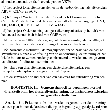
als ondersteunende en faciliterende partner VKW;
b) het project Diversiteitsconsulenten in de vakbonden met als uitvoerders
ABVV, ACLVB en ACV;
c) het project Work-up II met als uitvoerders het Forum van Etnisch-
Culturele Minderheden en de federaties van allochtone verenigingen FZO,
AIF, FMDO, IC, TUB, ACLI, UTV en FMV;
d) het project Ondersteuning van gebruikersorganisaties op het vlak van
het sociaal-economisch beleid van GRIP vzw;
14° verticale mobiliteit : de toegang tot de onderneming, de instelling of
het lokale bestuur en de doorstroming of promotie daarbinnen;
15° horizontale mobiliteit : de mogelijkheid om op basis van de nodige
kwalificaties binnen elke afdeling van de onderneming, de instelling of het
lokale bestuur te werken zonder geconfronteerd te worden met enige vorm
van directe of indirecte discriminatie;
16° plan : een diversiteitsplan, een clusterdiversiteitsplan, een
instapdiversiteitsplan of een groeidiversiteitsplan;
17° de aanvrager : de indiener van een aanvraag tot subsidiëring van een
plan.
HOOFDSTUK II. - Gemeenschappelijke bepalingen over het
diversiteitsplan, het clusterdiversiteitsplan, het instapdiversiteitsplan
en het groeidiversiteitsplan
Art. 2.
§ 1. Er kunnen subsidies worden toegekend voor de uitvoering
van een plan binnen de kredieten die op de begroting zijn goedgekeurd voor