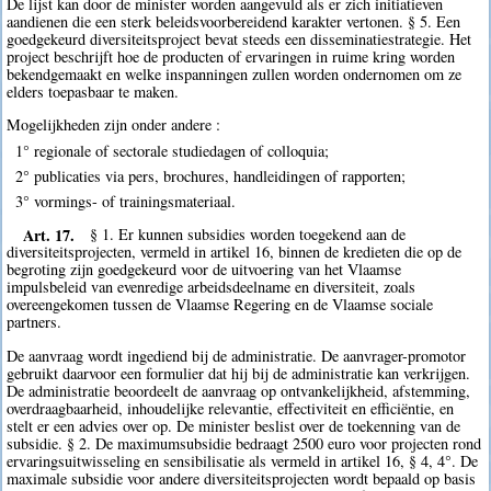
De lijst kan door de minister worden aangevuld als er zich initiatieven
aandienen die een sterk beleidsvoorbereidend karakter vertonen. § 5. Een
goedgekeurd diversiteitsproject bevat steeds een disseminatiestrategie. Het
project beschrijft hoe de producten of ervaringen in ruime kring worden
bekendgemaakt en welke inspanningen zullen worden ondernomen om ze
elders toepasbaar te maken.
Mogelijkheden zijn onder andere :
1° regionale of sectorale studiedagen of colloquia;
2° publicaties via pers, brochures, handleidingen of rapporten;
3° vormings- of trainingsmateriaal.
Art. 17.
§ 1. Er kunnen subsidies worden toegekend aan de
diversiteitsprojecten, vermeld in artikel 16, binnen de kredieten die op de
begroting zijn goedgekeurd voor de uitvoering van het Vlaamse
impulsbeleid van evenredige arbeidsdeelname en diversiteit, zoals
overeengekomen tussen de Vlaamse Regering en de Vlaamse sociale
partners.
De aanvraag wordt ingediend bij de administratie. De aanvrager-promotor
gebruikt daarvoor een formulier dat hij bij de administratie kan verkrijgen.
De administratie beoordeelt de aanvraag op ontvankelijkheid, afstemming,
overdraagbaarheid, inhoudelijke relevantie, effectiviteit en efficiëntie, en
stelt er een advies over op. De minister beslist over de toekenning van de
subsidie. § 2. De maximumsubsidie bedraagt 2500 euro voor projecten rond
ervaringsuitwisseling en sensibilisatie als vermeld in artikel 16, § 4, 4°. De
maximale subsidie voor andere diversiteitsprojecten wordt bepaald op basis