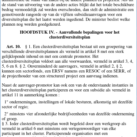
de stand van uitvoering van de andere acties blijkt dat het totale beschikbare
bedrag vermoedelijk zal worden overschreden, dan stelt de administratie een
gemotiveerde rangorde op van de vijftien subsidieaanvragen voor een
diversiteitsplan die het laatst werden ingediend. De minister beslist welke
plannen nog worden goedgekeurd.
HOOFDSTUK IV. - Aanvullende bepalingen voor het
clusterdiversiteitsplan
Art. 10.
§ 1. Een clusterdiversiteitsplan bestaat uit een groepering van
verschillende diversiteitsplannen als vermeld in artikel 8 met een sterk
gelijklopende inhoud en met een centrale promotor. Het
clusterdiversiteitsplan voldoet aan alle voorwaarden, vermeld in artikel 3, 4,
5, 6 en 8. § 2. Onverminderd de aanvragers, vermeld in artikel 2, § 2,
kunnen een sectorfonds, een ERSV namens een RESOC of een SERR, of
de projecthouder van een structureel project een aanvraag indienen.
Naast de aanvrager-promotor kan ook een van de onderstaande instanties in
het clusterdiversiteitsplan participeren en voor een subsidie als vermeld in
artikel 11 in aanmerking komen :
1° ondernemingen, instellingen of lokale besturen, afkomstig uit dezelfde
sector of regio;
2° minstens vier afzonderlijke bedrijfseenheden van dezelfde onderneming
of groep.
§ 3. Ieder clusterdiversiteitsplan wordt begeleid door een werkgroep als
vermeld in artikel 6 met minstens een vertegenwoordiger van elke
participant in het cluster. Participerende organisaties met een