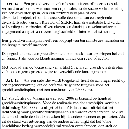
Art. 14.
Een groeidiversiteitsplan bestaat uit een of meer acties als
vermeld in artikel 3, waarmee een organisatie, na de succesvolle afronding
van een diversiteitsplan, een clusterdiversiteitsplan of een
diversiteitsproject, of na de succesvolle deelname aan een regionale
diversiteitsactie van een RESOC of SERR, haar diversiteitsbeleid verder
wil verdiepen, verbreden of verankeren, en daarbij een welomschreven
engagement aangaat voor overdraagbaarheid of interne mainstreaming.
Een groeidiversiteitsplan heeft een looptijd van ten minste zes maanden en
ten hoogste twaalf maanden.
De organisatie met een groeidiversiteitsplan maakt haar ervaringen bekend
en fungeert als voorbeeldonderneming binnen een regio of sector.
Met behoud van de toepassing van artikel 5 richt een groeidiversiteitsplan
zich op een geïntegreerde wijze tot verschillende kansengroepen.
Art. 15.
Als een subsidie wordt toegekend, heeft de aanvrager recht op
een tegemoetkoming van de helft van de gedane uitgaven voor het
groeidiversiteitsplan, met een maximum van 2500 euro.
Het streefcijfer op Vlaams niveau voor 2006 is bepaald op honderd
groeidiversiteitsplannen. Voor de realisatie van dat streefcijfer wordt als
richtbedrag 250.000 euro uitgetrokken. Als het ernaar uitziet dat het
richtbedrag voor groeidiversiteitsplannen zal worden overschreden, bekijkt
de administratie de stand van zaken bij de andere plannen en projecten. Als
uit de stand van uitvoering van de andere acties blijkt dat het totale
beschikbare bedrag vermoedelijk zal worden overschreden, dan stelt de