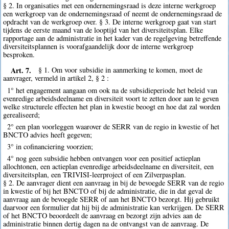
§ 2. In organisaties met een ondernemingsraad is deze interne werkgroep
een werkgroep van de ondernemingsraad of neemt de ondernemingsraad de
opdracht van de werkgroep over. § 3. De interne werkgroep gaat van start
tijdens de eerste maand van de looptijd van het diversiteitsplan. Elke
rapportage aan de administratie in het kader van de regelgeving betreffende
diversiteitsplannen is voorafgaandelijk door de interne werkgroep
besproken.
Art. 7.
§ 1. Om voor subsidie in aanmerking te komen, moet de
aanvrager, vermeld in artikel 2, § 2 :
1° het engagement aangaan om ook na de subsidieperiode het beleid van
evenredige arbeidsdeelname en diversiteit voort te zetten door aan te geven
welke structurele effecten het plan in kwestie beoogt en hoe dat zal worden
gerealiseerd;
2° een plan voorleggen waarover de SERR van de regio in kwestie of het
BNCTO advies heeft gegeven;
3° in cofinanciering voorzien;
4° nog geen subsidie hebben ontvangen voor een positief actieplan
allochtonen, een actieplan evenredige arbeidsdeelname en diversiteit, een
diversiteitsplan, een TRIVISI-leerproject of een Zilverpasplan.
§ 2. De aanvrager dient een aanvraag in bij de bevoegde SERR van de regio
in kwestie of bij het BNCTO of bij de administratie, die in dat geval de
aanvraag aan de bevoegde SERR of aan het BNCTO bezorgt. Hij gebruikt
daarvoor een formulier dat hij bij de administratie kan verkrijgen. De SERR
of het BNCTO beoordeelt de aanvraag en bezorgt zijn advies aan de
administratie binnen dertig dagen na de ontvangst van de aanvraag. De