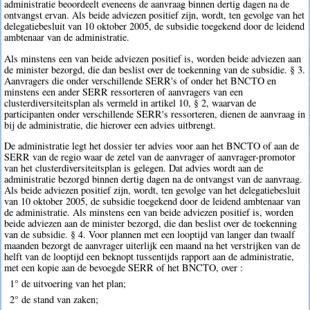
administratie beoordeelt eveneens de aanvraag binnen dertig dagen na de
ontvangst ervan. Als beide adviezen positief zijn, wordt, ten gevolge van het
delegatiebesluit van 10 oktober 2005, de subsidie toegekend door de leidend
ambtenaar van de administratie.
Als minstens een van beide adviezen positief is, worden beide adviezen aan
de minister bezorgd, die dan beslist over de toekenning van de subsidie. § 3.
Aanvragers die onder verschillende SERR's of onder het BNCTO en
minstens een ander SERR ressorteren of aanvragers van een
clusterdiversiteitsplan als vermeld in artikel 10, § 2, waarvan de
participanten onder verschillende SERR's ressorteren, dienen de aanvraag in
bij de administratie, die hierover een advies uitbrengt.
De administratie legt het dossier ter advies voor aan het BNCTO of aan de
SERR van de regio waar de zetel van de aanvrager of aanvrager-promotor
van het clusterdiversiteitsplan is gelegen. Dat advies wordt aan de
administratie bezorgd binnen dertig dagen na de ontvangst van de aanvraag.
Als beide adviezen positief zijn, wordt, ten gevolge van het delegatiebesluit
van 10 oktober 2005, de subsidie toegekend door de leidend ambtenaar van
de administratie. Als minstens een van beide adviezen positief is, worden
beide adviezen aan de minister bezorgd, die dan beslist over de toekenning
van de subsidie. § 4. Voor plannen met een looptijd van langer dan twaalf
maanden bezorgt de aanvrager uiterlijk een maand na het verstrijken van de
helft van de looptijd een beknopt tussentijds rapport aan de administratie,
met een kopie aan de bevoegde SERR of het BNCTO, over :
1° de uitvoering van het plan;
2° de stand van zaken;