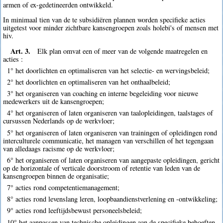
armen of ex-gedetineerden ontwikkeld.
In minimaal tien van de te subsidiëren plannen worden specifieke acties
uitgetest voor minder zichtbare kansengroepen zoals holebi's of mensen met
hiv.
Art. 3.
Elk plan omvat een of meer van de volgende maatregelen en
acties :
1° het doorlichten en optimaliseren van het selectie- en wervingsbeleid;
2° het doorlichten en optimaliseren van het onthaalbeleid;
3° het organiseren van coaching en interne begeleiding voor nieuwe
medewerkers uit de kansengroepen;
4° het organiseren of laten organiseren van taalopleidingen, taalstages of
cursussen Nederlands op de werkvloer;
5° het organiseren of laten organiseren van trainingen of opleidingen rond
interculturele communicatie, het managen van verschillen of het tegengaan
van alledaags racisme op de werkvloer;
6° het organiseren of laten organiseren van aangepaste opleidingen, gericht
op de horizontale of verticale doorstroom of retentie van leden van de
kansengroepen binnen de organisatie;
7° acties rond competentiemanagement;
8° acties rond levenslang leren, loopbaandienstverlening en -ontwikkeling;
9° acties rond leeftijdsbewust personeelsbeleid;
10° het aanpassen van technische opleidingen aan de specifieke behoeften