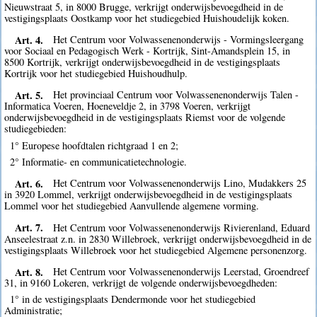
Nieuwstraat 5, in 8000 Brugge, verkrijgt onderwijsbevoegdheid in de
vestigingsplaats Oostkamp voor het studiegebied Huishoudelijk koken.
Art. 4.
Het Centrum voor Volwassenenonderwijs - Vormingsleergang
voor Sociaal en Pedagogisch Werk - Kortrijk, Sint-Amandsplein 15, in
8500 Kortrijk, verkrijgt onderwijsbevoegdheid in de vestigingsplaats
Kortrijk voor het studiegebied Huishoudhulp.
Art. 5.
Het provinciaal Centrum voor Volwassenenonderwijs Talen -
Informatica Voeren, Hoeneveldje 2, in 3798 Voeren, verkrijgt
onderwijsbevoegdheid in de vestigingsplaats Riemst voor de volgende
studiegebieden:
1° Europese hoofdtalen richtgraad 1 en 2;
2° Informatie- en communicatietechnologie.
Art. 6.
Het Centrum voor Volwassenenonderwijs Lino, Mudakkers 25
in 3920 Lommel, verkrijgt onderwijsbevoegdheid in de vestigingsplaats
Lommel voor het studiegebied Aanvullende algemene vorming.
Art. 7.
Het Centrum voor Volwassenenonderwijs Rivierenland, Eduard
Anseelestraat z.n. in 2830 Willebroek, verkrijgt onderwijsbevoegdheid in de
vestigingsplaats Willebroek voor het studiegebied Algemene personenzorg.
Art. 8.
Het Centrum voor Volwassenenonderwijs Leerstad, Groendreef
31, in 9160 Lokeren, verkrijgt de volgende onderwijsbevoegdheden:
1° in de vestigingsplaats Dendermonde voor het studiegebied
Administratie;