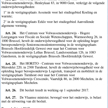
Volwassenenonderwijs, Henleykaai 83, in 9000 Gent, verkrijgt de volgende
onderwijsbevoegdheden:
1° in de vestigingsplaats Assenede voor het studiegebied Koeling en
warmte;
2° in de vestigingsplaats Eeklo voor het studiegebied Aanvullende
algemene vorming.
Art. 24.
Het Centrum voor Volwassenenonderwijs - Hogere
Leergangen voor Fiscale en Sociale Wetenschappen, Warmoesberg 26, in
1000 Brussel, hevelt de onderwijsbevoegdheid voor de opleiding hoger
beroepsonderwijs Seniorenconsulentenvorming in de vestigingsplaats
Brussels Hoofdstedelijk Gewest over naar het Centrum voor
Volwassenenonderwijs Lethas Brussel, Landsroemlaan 126, in 1083
Ganshoren, in de vestigingsplaats Brussels Hoofdstedelijk Gewest.
Art. 25.
Het HORITO - Centrum voor Volwassenenonderwijs, de
Merodelei 220, in 2300 Turnhout, hevelt de onderwijsbevoegdheid voor de
opleiding hoger beroepsonderwijs Logistiek, transport en mobiliteit in de
vestigingsplaats Turnhout over naar het Centrum voor
Volwassenenonderwijs Crescendo, Vaartdijk 86, in 2800 Mechelen, in de
vestigingsplaats Mechelen.
Art. 26.
Dit besluit treedt in werking op 1 september 2017.
Art. 27.
De Vlaamse minister, bevoegd voor het onderwijs, is belast
met de uitvoering van dit besluit.