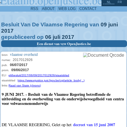
^
-
NL
FR
RSS
ABOUT
WEB LOG
CONTACT
Besluit Van De Vlaamse Regering van
09
juni
2017
gepubliceerd op
06
juli
2017
Een dienst van vzw OpenJustice.be
vlaamse overheid
bron
2017012926
numac
06/07/2017
pub.
09/06/2017
prom.
ELI
eli/besluit/2017/06/09/2017012926/staatsblad
staatsblad
https://www.ejustice.just.fgov.be/cgi/article_body(...)
links
Raad van State (chrono)
9 JUNI 2017. - Besluit van de Vlaamse Regering betreffende de
uitbreiding en de overheveling van de onderwijsbevoegdheid van centra
voor volwassenenonderwijs
decreet van 15 juni 2007
DE VLAAMSE REGERING, Gelet op het