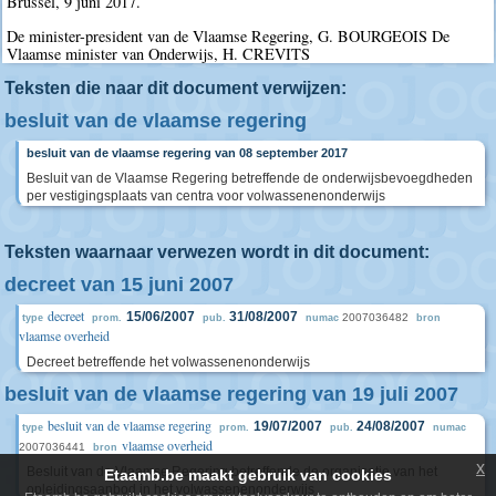
Brussel, 9 juni 2017.
De minister-president van de Vlaamse Regering, G. BOURGEOIS De
Vlaamse minister van Onderwijs, H. CREVITS
Teksten die naar dit document verwijzen:
besluit van de vlaamse regering
besluit van de vlaamse regering van 08 september 2017
Besluit van de Vlaamse Regering betreffende de onderwijsbevoegdheden
per vestigingsplaats van centra voor volwassenenonderwijs
Teksten waarnaar verwezen wordt in dit document:
decreet van 15 juni 2007
decreet
15/06/2007
31/08/2007
2007036482
type
prom.
pub.
numac
bron
vlaamse overheid
Decreet betreffende het volwassenenonderwijs
besluit van de vlaamse regering van 19 juli 2007
besluit van de vlaamse regering
19/07/2007
24/08/2007
type
prom.
pub.
numac
vlaamse overheid
2007036441
bron
x
Besluit van de Vlaamse Regering betreffende de organisatie van het
Etaamb.be maakt gebruik van cookies
opleidingsaanbod in het volwassenenonderwijs