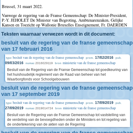
Brussel, 31 maart 2022.
Vanwege de regering van de Franse Gemeenschap: De Minister-President,
P.-Y. JEHOLET De Minister van Begroting, Ambtenarenzaken, Gelijke
Kansen en Toezicht op Wallonie Bruxelles Enseignement, Fr. DAERDEN
Teksten waarnaar verwezen wordt in dit document:
besluit van de regering van de franse gemeenschap
van 17 februari 2016
besluit van de regering van de franse gemeenschap
17/02/2016
type
prom.
pub.
ministerie van de franse gemeenschap
09/03/2016
2016029119
numac
bron
Besluit van de Regering van de Franse Gemeenschap tot goedkeuring van
het huishoudelijk reglement van de Raad van beheer van het
Waarborgfonds voor Schoolgebouwen
besluit van de regering van de franse gemeenschap
van 17 september 2019
besluit van de regering van de franse gemeenschap
17/09/2019
type
prom.
pub.
ministerie van de franse gemeenschap
27/09/2019
2019014724
numac
bron
Besluit van de Regering van de Franse Gemeenschap tot vaststelling van
de verdeling van de bevoegdheden onder de Ministers en tot regeling van
de ondertekening van de akten van de Regering