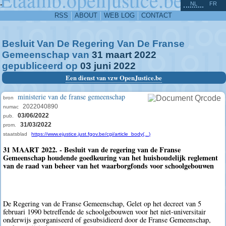
^
-
NL
FR
RSS
ABOUT
WEB LOG
CONTACT
Besluit Van De Regering Van De Franse
Gemeenschap van
31
maart
2022
gepubliceerd op
03
juni
2022
Een dienst van vzw OpenJustice.be
ministerie van de franse gemeenschap
bron
2022040890
numac
03/06/2022
pub.
31/03/2022
prom.
staatsblad
https://www.ejustice.just.fgov.be/cgi/article_body(...)
31 MAART 2022. - Besluit van de regering van de Franse
Gemeenschap houdende goedkeuring van het huishoudelijk reglement
van de raad van beheer van het waarborgfonds voor schoolgebouwen
De Regering van de Franse Gemeenschap, Gelet op het decreet van 5
februari 1990 betreffende de schoolgebouwen voor het niet-universitair
onderwijs georganiseerd of gesubsidieerd door de Franse Gemeenschap,