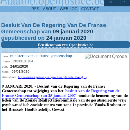
^
-
NL
FR
RSS
ABOUT
WEB LOG
CONTACT
Besluit Van De Regering Van De Franse
Gemeenschap van
09
januari
2020
gepubliceerd op
24
januari
2020
Een dienst van vzw OpenJustice.be
ministerie van de franse gemeenschap
bron
2020010184
numac
24/01/2020
pub.
09/01/2020
prom.
staatsblad
https://www.ejustice.just.fgov.be/cgi/article_body(...)
9 JANUARI 2020. - Besluit van de Regering van de Franse
Gemeenschap tot wijziging van het
besluit van de Regering van de
Franse Gemeenschap van 25 januari 2007
houdende benoeming van de
leden van de Zonale Reaffectatiecommissie van de gesubsidieerde vrije
psycho-medisch-sociale centra van zone 1: provincie Waals-Brabant en
het Brussels Hoofdstedelijk Gewest