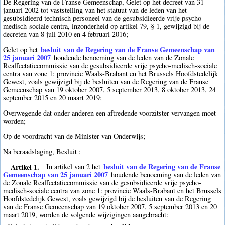
De Regering van de Franse Gemeenschap, Gelet op het decreet van 31
januari 2002 tot vaststelling van het statuut van de leden van het
gesubsidieerd technisch personeel van de gesubsidieerde vrije psycho-
medisch-sociale centra, inzonderheid op artikel 79, § 1, gewijzigd bij de
decreten van 8 juli 2010 en 4 februari 2016;
besluit van de Regering van de Franse Gemeenschap van
Gelet op het
25 januari 2007
houdende benoeming van de leden van de Zonale
Reaffectatiecommissie van de gesubsidieerde vrije psycho-medisch-sociale
centra van zone 1: provincie Waals-Brabant en het Brussels Hoofdstedelijk
Gewest, zoals gewijzigd bij de besluiten van de Regering van de Franse
Gemeenschap van 19 oktober 2007, 5 september 2013, 8 oktober 2013, 24
september 2015 en 20 maart 2019;
Overwegende dat onder anderen een aftredende voorzitster vervangen moet
worden;
Op de voordracht van de Minister van Onderwijs;
Na beraadslaging, Besluit :
Artikel 1.
besluit van de Regering van de Franse
In artikel van 2 het
Gemeenschap van 25 januari 2007
houdende benoeming van de leden van
de Zonale Reaffectatiecommissie van de gesubsidieerde vrije psycho-
medisch-sociale centra van zone 1: provincie Waals-Brabant en het Brussels
Hoofdstedelijk Gewest, zoals gewijzigd bij de besluiten van de Regering
van de Franse Gemeenschap van 19 oktober 2007, 5 september 2013 en 20
maart 2019, worden de volgende wijzigingen aangebracht: