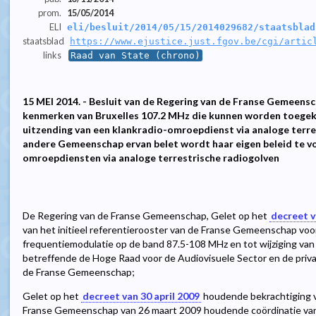
prom.
15/05/2014
ELI
eli/besluit/2014/05/15/2014029682/staatsblad
staatsblad
https://www.ejustice.just.fgov.be/cgi/artic
links
Raad van State (chrono)
15 MEI 2014. - Besluit van de Regering van de Franse Gemeensc
kenmerken van Bruxelles 107.2 MHz die kunnen worden toegek
uitzending van een klankradio-omroepdienst via analoge terre
andere Gemeenschap ervan belet wordt haar eigen beleid te v
omroepdiensten via analoge terrestrische radiogolven
De Regering van de Franse Gemeenschap, Gelet op het
decreet 
van het initieel referentierooster van de Franse Gemeenschap voo
frequentiemodulatie op de band 87.5-108 MHz en tot wijziging van
betreffende de Hoge Raad voor de Audiovisuele Sector en de priv
de Franse Gemeenschap;
Gelet op het
decreet van 30 april 2009
houdende bekrachtiging v
Franse Gemeenschap van 26 maart 2009 houdende coördinatie van