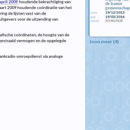
april 2009
houdende bekrachtiging van
de franse
aart 2009 houdende coördinatie van het
gemeenschap
19/12/2013
ing de lijsten vast van de
prom.
19/03/2014
pub.
itgevers voor de uitzending van
2014029128
numac
rafische coördinaten, de hoogte van de
gestraald vermogen en de opgelegde
toon meer (4)
lankradio-omroepdienst via analoge