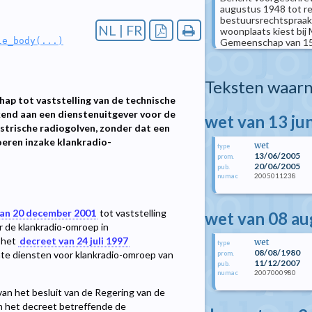
augustus 1948 tot re
bestuursrechtspraak
NL | FR
woonplaats kiest bij 
le_body(...)
Gemeenschap van 15 m
Teksten waarn
hap tot vaststelling van de technische
end aan een dienstenuitgever voor de
wet van 13 ju
strische radiogolven, zonder dat een
oeren inzake klankradio-
wet
type
13/06/2005
prom.
20/06/2005
pub.
2005011238
numac
van 20 december 2001
tot vaststelling
wet van 08 a
r de klankradio-omroep in
 het
decreet van 24 juli 1997
wet
type
08/08/1980
ate diensten voor klankradio-omroep van
prom.
11/12/2007
pub.
2007000980
numac
an het besluit van de Regering van de
 het decreet betreffende de