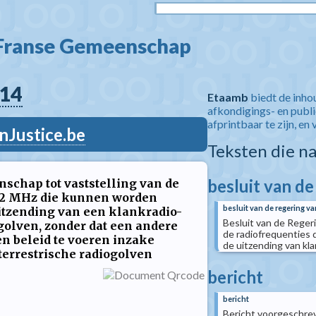
 Franse Gemeenschap  
14
Etaamb
biedt de inho
afkondigings- en publ
afprintbaar te zijn, en 
nJustice.be
Teksten die n
besluit van d
schap tot vaststelling van de
.2 MHz die kunnen worden
besluit van de regering v
itzending van een klankradio-
Besluit van de Reger
golven, zonder dat een andere
de radiofrequenties
n beleid te voeren inzake
de uitzending van kl
errestrische radiogolven
bericht
bericht
Bericht voorgeschrev