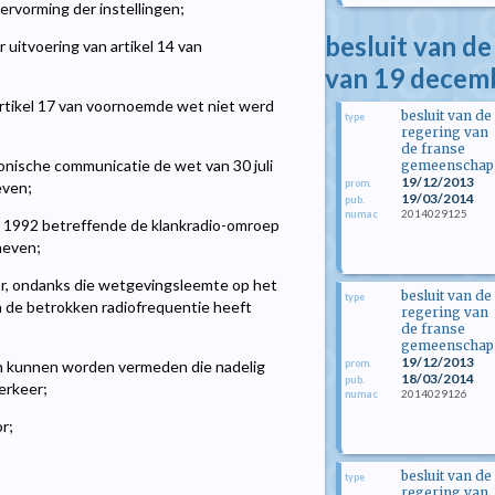
ervorming der instellingen;
besluit van d
 uitvoering van artikel 14 van
van 19 decem
tikel 17 van voornoemde wet niet werd
besluit van de
type
regering van
de franse
onische communicatie de wet van 30 juli
gemeenschap
19/12/2013
prom.
even;
19/03/2014
pub.
2014029125
numac
i 1992 betreffende de klankradio-omroep
heven;
r, ondanks die wetgevingsleemte op het
besluit van de
type
n de betrokken radiofrequentie heeft
regering van
de franse
gemeenschap
19/12/2013
prom.
gen kunnen worden vermeden die nadelig
18/03/2014
pub.
erkeer;
2014029126
numac
r;
besluit van de
type
regering van