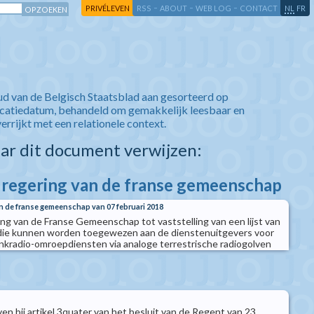
-
-
-
-
PRIVÉLEVEN
RSS
ABOUT
WEB LOG
CONTACT
NL
FR
ud van de Belgisch Staatsblad aan gesorteerd op
icatiedatum, behandeld om gemakkelijk leesbaar en
verrijkt met een relationele context.
aar dit document verwijzen:
e regering van de franse gemeenschap
an de franse gemeenschap van 07 februari 2018
ing van de Franse Gemeenschap tot vaststelling van een lijst van
 die kunnen worden toegewezen aan de dienstenuitgevers voor
ankradio-omroepdiensten via analoge terrestrische radiogolven
en bij artikel 3quater van het besluit van de Regent van 23