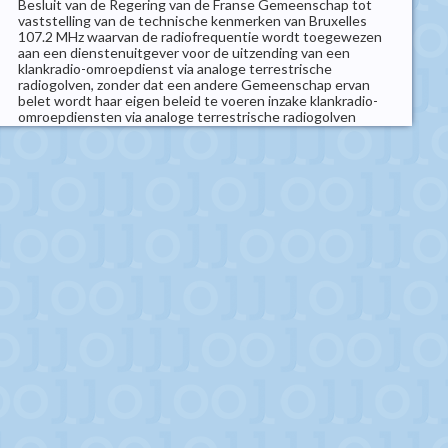
Besluit van de Regering van de Franse Gemeenschap tot
vaststelling van de technische kenmerken van Bruxelles
107.2 MHz waarvan de radiofrequentie wordt toegewezen
aan een dienstenuitgever voor de uitzending van een
klankradio-omroepdienst via analoge terrestrische
radiogolven, zonder dat een andere Gemeenschap ervan
belet wordt haar eigen beleid te voeren inzake klankradio-
omroepdiensten via analoge terrestrische radiogolven