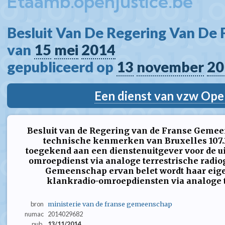
Etaamb.openjustice.be
Besluit Van De Regering Van De
van 
15
mei
2014
gepubliceerd op 
13
november
20
Een dienst van vzw Ope
Besluit van de Regering van de Franse Gemeen
technische kenmerken van Bruxelles 107
toegekend aan een dienstenuitgever voor de u
omroepdienst via analoge terrestrische radio
Gemeenschap ervan belet wordt haar eige
klankradio-omroepdiensten via analoge t
bron
ministerie van de franse gemeenschap
numac
2014029682
pub.
13/11/2014