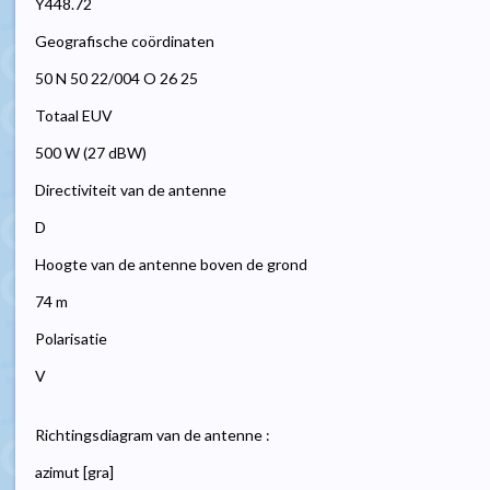
Y448.72
Geografische coördinaten
50 N 50 22/004 O 26 25
Totaal EUV
500 W (27 dBW)
Directiviteit van de antenne
D
Hoogte van de antenne boven de grond
74 m
Polarisatie
V
Richtingsdiagram van de antenne :
azimut [gra]