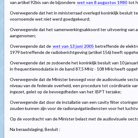
van artikel 92bis van de bijzondere
wet van 8 augustus 1980
tot h
Overwegende dat het in ministerraad overlegd koninklijk besluit ter
voornoemde wet niet werd goedgekeurd;
Overwegende dat het samenwerkingsakkoord ter uitvoering van ar
aangenomen;
Overwegende dat de
wet van 13 juni 2005
betreffende de elektr
1979 betreffende de radioberichtgeving (artikel 156) heeft opgeh
Overwegende dat ze zodoende het koninklijk besluit van 10 januar
in frequentiemodulatie in de band 87,5 MHz - 108 MHz heeft opge
Overwegende dat de Minister bevoegd voor de audiovisuele secto
niveau van de federale overheid, een procedure tot coördinatie va
ingezet, gelet op de bevoegdheden van het IBPT terzake;
Overwegende dat door de installatie van een cavity filter storin
zouden kunnen zijn voor de radionavigatiediensten voor het luchtv
Op de voordracht van de Minister belast met de audiovisuele secto
Na beraadslaging, Besluit :