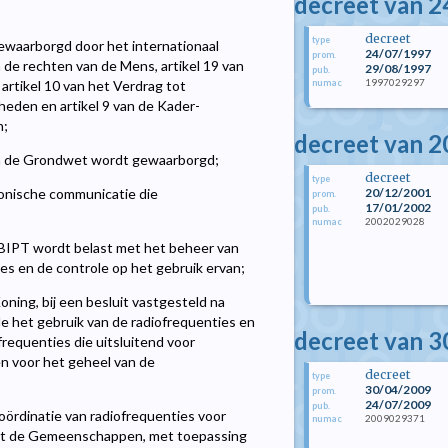
decreet van 24
decreet
type
ewaarborgd door het internationaal
24/07/1997
prom.
n de rechten van de Mens, artikel 19 van
29/08/1997
pub.
1997029297
numac
artikel 10 van het Verdrag tot
eden en artikel 9 van de Kader-
n;
decreet van 
van de Grondwet wordt gewaarborgd;
decreet
type
20/12/2001
onische communicatie die
prom.
17/01/2002
pub.
2002029028
numac
BIPT wordt belast met het beheer van
es en de controle op het gebruik ervan;
ing, bij een besluit vastgesteld na
de het gebruik van de radiofrequenties en
decreet van 3
requenties die uitsluitend voor
n voor het geheel van de
decreet
type
30/04/2009
prom.
24/07/2009
pub.
ördinatie van radiofrequenties voor
2009029371
numac
et de Gemeenschappen, met toepassing