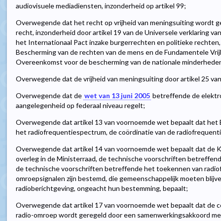
audiovisuele mediadiensten, inzonderheid op artikel 99;
Overwegende dat het recht op vrijheid van meningsuiting wordt g
recht, inzonderheid door artikel 19 van de Universele verklaring va
het Internationaal Pact inzake burgerrechten en politieke rechten, 
Bescherming van de rechten van de mens en de Fundamentele Vrijh
Overeenkomst voor de bescherming van de nationale minderhede
Overwegende dat de vrijheid van meningsuiting door artikel 25 
Overwegende dat de
wet van 13 juni 2005
betreffende de elektr
aangelegenheid op federaal niveau regelt;
Overwegende dat artikel 13 van voornoemde wet bepaalt dat het 
het radiofrequentiespectrum, de coördinatie van de radiofrequenti
Overwegende dat artikel 14 van voornoemde wet bepaalt dat de Kon
overleg in de Ministerraad, de technische voorschriften betreffen
de technische voorschriften betreffende het toekennen van radiof
omroepsignalen zijn bestemd, die gemeenschappelijk moeten blijve
radioberichtgeving, ongeacht hun bestemming, bepaalt;
Overwegende dat artikel 17 van voornoemde wet bepaalt dat de co
radio-omroep wordt geregeld door een samenwerkingsakkoord m