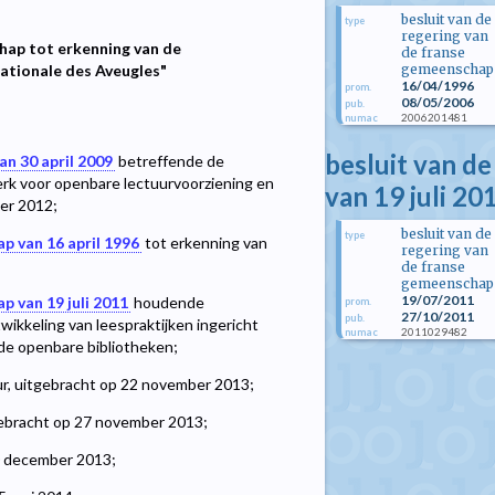
besluit van de
type
regering van
chap tot erkenning van de
de franse
gemeenschap
nationale des Aveugles"
16/04/1996
prom.
08/05/2006
pub.
2006201481
numac
besluit van d
an 30 april 2009
betreffende de
erk voor openbare lectuurvoorziening en
van 19 juli 20
ber 2012;
besluit van de
type
p van 16 april 1996
tot erkenning van
regering van
de franse
gemeenschap
19/07/2011
p van 19 juli 2011
houdende
prom.
27/10/2011
pub.
ikkeling van leespraktijken ingericht
2011029482
numac
de openbare bibliotheken;
ur, uitgebracht op 22 november 2013;
gebracht op 27 november 2013;
20 december 2013;