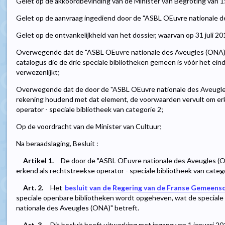
Gelet op de akkoordbevinding van de Minister van Begroting van 1
Gelet op de aanvraag ingediend door de "ASBL OEuvre nationale de
Gelet op de ontvankelijkheid van het dossier, waarvan op 31 juli 
Overwegende dat de "ASBL OEuvre nationale des Aveugles (ONA)"
catalogus die de drie speciale bibliotheken gemeen is vóór het ein
verwezenlijkt;
Overwegende dat de door de "ASBL OEuvre nationale des Aveugle
rekening houdend met dat element, de voorwaarden vervult om er
operator - speciale bibliotheek van categorie 2;
Op de voordracht van de Minister van Cultuur;
Na beraadslaging, Besluit :
Artikel 1.
De door de "ASBL OEuvre nationale des Aveugles (O
erkend als rechtstreekse operator - speciale bibliotheek van catego
Art. 2.
Het
besluit van de Regering van de Franse Gemeensc
speciale openbare bibliotheken wordt opgeheven, wat de speciale
nationale des Aveugles (ONA)" betreft.
Art. 3.
Dit besluit heeft uitwerking met ingang van 1 januari 20