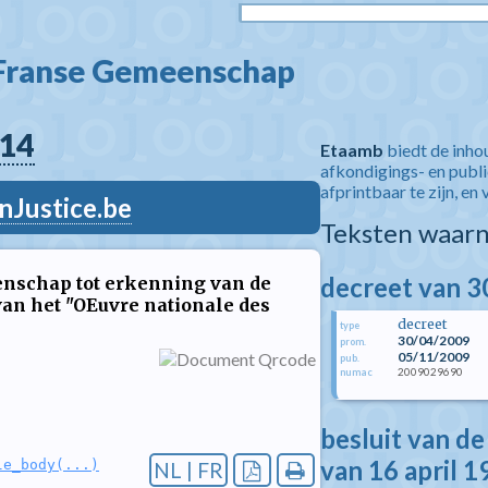
 Franse Gemeenschap  
14
Etaamb
biedt de inho
afkondigings- en publ
afprintbaar te zijn, en 
nJustice.be
Teksten waarn
decreet van 3
enschap tot erkenning van de
van het "OEuvre nationale des
decreet
type
30/04/2009
prom.
05/11/2009
pub.
2009029690
numac
besluit van d
van 16 april 1
le_body(...)
NL | FR