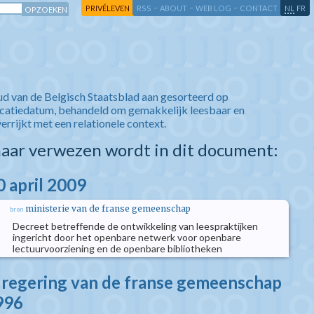
-
-
-
-
PRIVÉLEVEN
RSS
ABOUT
WEB LOG
CONTACT
NL
FR
ud van de Belgisch Staatsblad aan gesorteerd op
icatiedatum, behandeld om gemakkelijk leesbaar en
verrijkt met een relationele context.
aar verwezen wordt in dit document:
0 april 2009
ministerie van de franse gemeenschap
bron
Decreet betreffende de ontwikkeling van leespraktijken
ingericht door het openbare netwerk voor openbare
lectuurvoorziening en de openbare bibliotheken
e regering van de franse gemeenschap
996