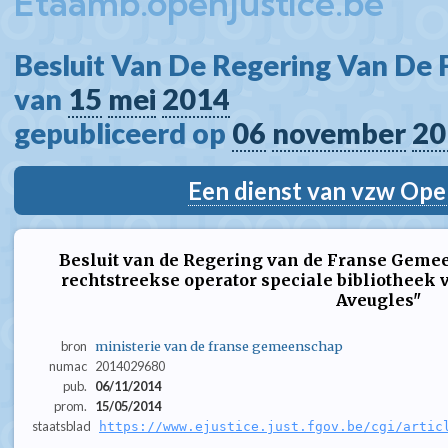
Etaamb.openjustice.be
Besluit Van De Regering Van De
van 
15
mei
2014
gepubliceerd op 
06
november
20
Een dienst van vzw Ope
Besluit van de Regering van de Franse Geme
rechtstreekse operator speciale bibliotheek 
Aveugles"
bron
ministerie van de franse gemeenschap
numac
2014029680
pub.
06/11/2014
prom.
15/05/2014
staatsblad
https://www.ejustice.just.fgov.be/cgi/artic