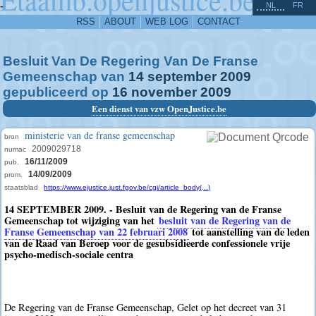
^
-
NL
FR
RSS
ABOUT
WEB LOG
CONTACT
Besluit Van De Regering Van De Franse
Gemeenschap van
14
september
2009
gepubliceerd op
16
november
2009
Een dienst van vzw OpenJustice.be
ministerie van de franse gemeenschap
bron
2009029718
numac
16/11/2009
pub.
14/09/2009
prom.
staatsblad
https://www.ejustice.just.fgov.be/cgi/article_body(...)
14 SEPTEMBER 2009. - Besluit van de Regering van de Franse
Gemeenschap tot wijziging van het
besluit van de Regering van de
Franse Gemeenschap van 22 februari 2008
tot aanstelling van de leden
van de Raad van Beroep voor de gesubsidieerde confessionele vrije
psycho-medisch-sociale centra
De Regering van de Franse Gemeenschap, Gelet op het decreet van 31