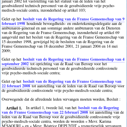
januari 2002 tot vaststelling van het statuut van de leden van het
gesubsidieerd technisch personeel van de gesubsidieerde vrije psycho-
medisch-sociale centra, inzonderheid op artikel 103;
besluit van de Regering van de Franse Gemeenschap van 9
Gelet op het
februari 1998
houdende bevoegdheids- en ondertekeningsdelegatie aan de
ambtenaren-generaal en aan sommige andere ambtenaren van de Diensten
van de Regering van de Franse Gemeenschap, inzonderheid op artikel 69
aangevuld met het besluit van de Regering van de Franse Gemeenschap van
15 december 1998, gewijzigd bij de besluiten van de Regering van de
Franse Gemeenschap van 18 december 2001, 21 januari 2004 en 14 mei
2009;
besluit van de Regering van de Franse Gemeenschap van 4
Gelet op het
september 2002
tot oprichting van de Raad van Beroep voor het
gesubsidieerde technisch personeel van de gesubsidieerde confessionele
vrije psycho-medisch-sociale centra;
besluit van de Regering van de Franse Gemeenschap van
Gelet op het
22 februari 2008
tot aanstelling van de leden van de Raad van Beroep voor
de gesubsidieerde confessionele vrije psycho-medisch-sociale centra;
Overwegende dat de aftredende leden vervangen moeten worden, Besluit :
Artikel 1.
besluit van de Regering
In artikel 1, tweede lid, van het
van de Franse Gemeenschap van 22 februari 2008
tot aanstelling van de
leden van de Raad van Beroep voor de gesubsidieerde confessionele vrije
psycho-medisch-sociale centra, worden de woorden « Mevr. Karima
M'SAOURI » en « Mevr. Béatrice DEPUYDT » respectievelijk vervangen