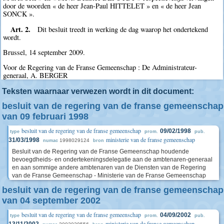
door de woorden « de heer Jean-Paul HITTELET » en « de heer Jean
SONCK ».
Art. 2.
Dit besluit treedt in werking de dag waarop het ondertekend
wordt.
Brussel, 14 september 2009.
Voor de Regering van de Franse Gemeenschap : De Administrateur-
generaal, A. BERGER
Teksten waarnaar verwezen wordt in dit document:
besluit van de regering van de franse gemeenschap
van 09 februari 1998
besluit van de regering van de franse gemeenschap
09/02/1998
type
prom.
pub.
ministerie van de franse gemeenschap
31/03/1998
1998029124
numac
bron
Besluit van de Regering van de Franse Gemeenschap houdende
bevoegdheids- en ondertekeningsdelegatie aan de ambtenaren-generaal
en aan sommige andere ambtenaren van de Diensten van de Regering
van de Franse Gemeenschap - Ministerie van de Franse Gemeenschap
besluit van de regering van de franse gemeenschap
van 04 september 2002
besluit van de regering van de franse gemeenschap
04/09/2002
type
prom.
pub.
ministerie van de franse gemeenschap
13/11/2002