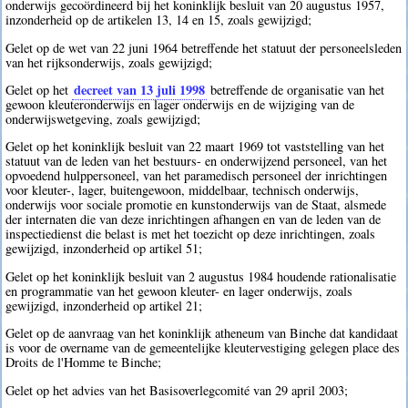
onderwijs gecoördineerd bij het koninklijk besluit van 20 augustus 1957,
inzonderheid op de artikelen 13, 14 en 15, zoals gewijzigd;
Gelet op de wet van 22 juni 1964 betreffende het statuut der personeelsleden
van het rijksonderwijs, zoals gewijzigd;
decreet van 13 juli 1998
Gelet op het
betreffende de organisatie van het
gewoon kleuteronderwijs en lager onderwijs en de wijziging van de
onderwijswetgeving, zoals gewijzigd;
Gelet op het koninklijk besluit van 22 maart 1969 tot vaststelling van het
statuut van de leden van het bestuurs- en onderwijzend personeel, van het
opvoedend hulppersoneel, van het paramedisch personeel der inrichtingen
voor kleuter-, lager, buitengewoon, middelbaar, technisch onderwijs,
onderwijs voor sociale promotie en kunstonderwijs van de Staat, alsmede
der internaten die van deze inrichtingen afhangen en van de leden van de
inspectiedienst die belast is met het toezicht op deze inrichtingen, zoals
gewijzigd, inzonderheid op artikel 51;
Gelet op het koninklijk besluit van 2 augustus 1984 houdende rationalisatie
en programmatie van het gewoon kleuter- en lager onderwijs, zoals
gewijzigd, inzonderheid op artikel 21;
Gelet op de aanvraag van het koninklijk atheneum van Binche dat kandidaat
is voor de overname van de gemeentelijke kleutervestiging gelegen place des
Droits de l'Homme te Binche;
Gelet op het advies van het Basisoverlegcomité van 29 april 2003;