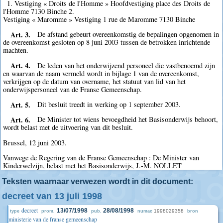
1. Vestiging « Droits de l'Homme » Hoofdvestiging place des Droits de
l'Homme 7130 Binche 2.
Vestiging « Maromme » Vestiging 1 rue de Maromme 7130 Binche
Art. 3.
De afstand gebeurt overeenkomstig de bepalingen opgenomen in
de overeenkomst gesloten op 8 juni 2003 tussen de betrokken inrichtende
machten.
Art. 4.
De leden van het onderwijzend personeel die vastbenoemd zijn
en waarvan de naam vermeld wordt in bijlage 1 van de overeenkomst,
verkrijgen op de datum van overname, het statuut van lid van het
onderwijspersoneel van de Franse Gemeenschap.
Art. 5.
Dit besluit treedt in werking op 1 september 2003.
Art. 6.
De Minister tot wiens bevoegdheid het Basisonderwijs behoort,
wordt belast met de uitvoering van dit besluit.
Brussel, 12 juni 2003.
Vanwege de Regering van de Franse Gemeenschap : De Minister van
Kinderwelzijn, belast met het Basisonderwijs, J.-M. NOLLET
Teksten waarnaar verwezen wordt in dit document:
decreet van 13 juli 1998
decreet
13/07/1998
28/08/1998
1998029358
type
prom.
pub.
numac
bron
ministerie van de franse gemeenschap