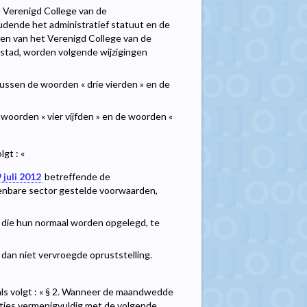
et Verenigd College van de
ende het administratief statuut en de
ten van het Verenigd College van de
tad, worden volgende wijzigingen
tussen de woorden « drie vierden » en de
oorden « vier vijfden » en de woorden «
gt : «
 juli 2012
betreffende de
penbare sector gestelde voorwaarden,
es die hun normaal worden opgelegd, te
l dan niet vervroegde opruststelling.
 als volgt : « § 2. Wanneer de maandwedde
taties vermenigvuldig met de volgende