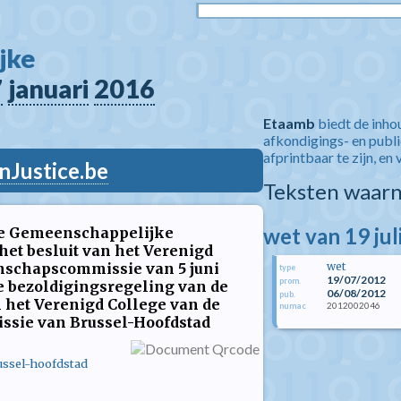
jke 
7
januari
2016
Etaamb
biedt de inho
afkondigings- en publ
afprintbaar te zijn, en 
nJustice.be
Teksten waarn
wet van 19 jul
 de Gemeenschappelijke
et besluit van het Verenigd
schapscommissie van 5 juni
wet
type
19/07/2012
prom.
de bezoldigingsregeling van de
06/08/2012
pub.
 het Verenigd College van de
2012002046
numac
ie van Brussel-Hoofdstad
ssel-hoofdstad