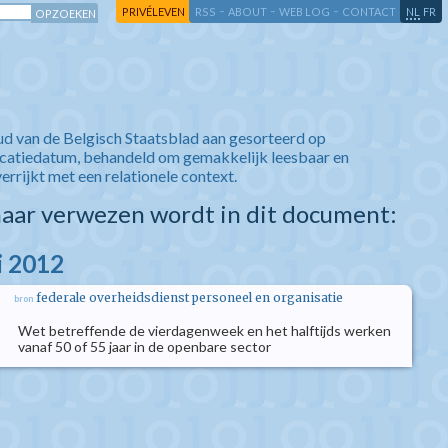
-
-
-
-
PRIVÉLEVEN
RSS
ABOUT
WEB LOG
CONTACT
NL
FR
ud van de Belgisch Staatsblad aan gesorteerd op
icatiedatum, behandeld om gemakkelijk leesbaar en
verrijkt met een relationele context.
aar verwezen wordt in dit document:
i 2012
federale overheidsdienst personeel en organisatie
bron
Wet betreffende de vierdagenweek en het halftijds werken
vanaf 50 of 55 jaar in de openbare sector