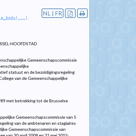
NL | FR
le_body(...)
USSEL-HOOFDSTAD
meenschappelijke Gemeenschapscommissie
eenschappelijke
ief statuut en de bezoldigingsregeling
 College van de Gemeenschappelijke
989 met betrekking tot de Brusselse
happelijke Gemeenschapscommissie van 5
regeling van de ambtenaren en stagiaires
elijke Gemeenschapscommissie van
ege van 30 april 2009 en 21 mei 2015;