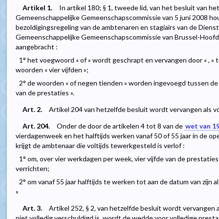
Artikel 1.
In artikel 180; § 1, tweede lid, van het besluit van h
Gemeenschappelijke Gemeenschapscommissie van 5 juni 2008 houd
bezoldigingsregeling van de ambtenaren en stagiairs van de Diens
Gemeenschappelijke Gemeenschapscommissie van Brussel-Hoofds
aangebracht :
1° het voegwoord « of » wordt geschrapt en vervangen door « , » 
woorden « vier vijfden »;
2° de woorden « of negen tienden » worden ingevoegd tussen de w
van de prestaties ».
Art. 2.
Artikel 204 van hetzelfde besluit wordt vervangen als vol
Art. 204.
Onder de door de artikelen 4 tot 8 van de
wet van 19
vierdagenweek en het halftijds werken vanaf 50 of 55 jaar in de o
krijgt de ambtenaar die voltijds tewerkgesteld is verlof :
1° om, over vier werkdagen per week, vier vijfde van de prestati
verrichten;
2° om vanaf 55 jaar halftijds te werken tot aan de datum van zijn a
»
Art. 3.
Artikel 252, § 2, van hetzelfde besluit wordt vervangen
niet volledig verschuldigd is, wordt de wedde voor volledige pres