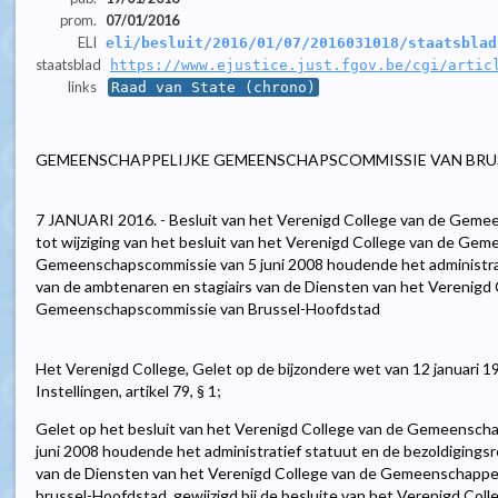
prom.
07/01/2016
ELI
eli/besluit/2016/01/07/2016031018/staatsblad
staatsblad
https://www.ejustice.just.fgov.be/cgi/artic
links
Raad van State (chrono)
GEMEENSCHAPPELIJKE GEMEENSCHAPSCOMMISSIE VAN BR
7 JANUARI 2016. - Besluit van het Verenigd College van de Ge
tot wijziging van het besluit van het Verenigd College van de Gem
Gemeenschapscommissie van 5 juni 2008 houdende het administrat
van de ambtenaren en stagiairs van de Diensten van het Verenigd
Gemeenschapscommissie van Brussel-Hoofdstad
Het Verenigd College, Gelet op de bijzondere wet van 12 januari 1
Instellingen, artikel 79, § 1;
Gelet op het besluit van het Verenigd College van de Gemeensc
juni 2008 houdende het administratief statuut en de bezoldigings
van de Diensten van het Verenigd College van de Gemeenschapp
brussel-Hoofdstad, gewijzigd bij de besluite van het Verenigd Coll