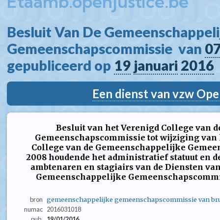
Etaamb.openjustice.be
Besluit Van De Gemeenschappeli
Gemeenschapscommissie  van 
0
gepubliceerd op 
19
januari
2016
Een dienst van vzw Ope
Besluit van het Verenigd College van
Gemeenschapscommissie tot wijziging van h
College van de Gemeenschappelijke Gemeen
2008 houdende het administratief statuut en 
ambtenaren en stagiairs van de Diensten van
Gemeenschappelijke Gemeenschapscommiss
bron
gemeenschappelijke gemeenschapscommissie van bru
numac
2016031018
pub.
19/01/2016