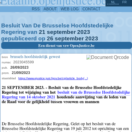
^
-
NL
FR
RSS
ABOUT
WEB LOG
CONTACT
Besluit Van De Brusselse Hoofdstedelijke
Regering van
21
september
2023
gepubliceerd op
26
september
2023
Een dienst van vzw OpenJustice.be
brussels hoofdstedelijk gewest
bron
2023045599
numac
26/09/2023
pub.
21/09/2023
prom.
staatsblad
https://www.ejustice.just.fgov.be/cgi/article_body(...)
21 SEPTEMBER 2023. - Besluit van de Brusselse Hoofdstedelijke
Regering tot wijziging van het
besluit van de Brusselse Hoofdstedelijke
Regering van 14 oktober 2021
houdende aanwijzing van de leden van
de Raad voor de gelijkheid tussen vrouwen en mannen
De Brusselse Hoofdstedelijke Regering, Gelet op het besluit van de
Brusselse Hoofdstedelijke Regering van 19 juli 2012 tot oprichting van een