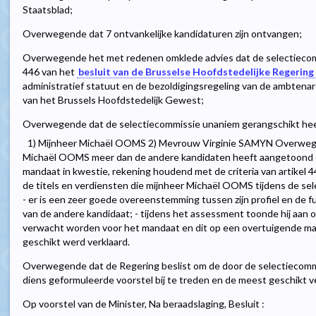
Staatsblad;
Overwegende dat 7 ontvankelijke kandidaturen zijn ontvangen;
Overwegende het met redenen omklede advies dat de selectiecomm
446 van het
besluit van de Brusselse Hoofdstedelijke Regering
administratief statuut en de bezoldigingsregeling van de ambtenar
van het Brussels Hoofdstedelijk Gewest;
Overwegende dat de selectiecommissie unaniem gerangschikt heeft 
1) Mijnheer Michaël OOMS 2) Mevrouw Virginie SAMYN Overwegende
Michaël OOMS meer dan de andere kandidaten heeft aangetoond dat
mandaat in kwestie, rekening houdend met de criteria van artikel
de titels en verdiensten die mijnheer Michaël OOMS tijdens de sele
- er is een zeer goede overeenstemming tussen zijn profiel en de fun
van de andere kandidaat; - tijdens het assessment toonde hij aan 
verwacht worden voor het mandaat en dit op een overtuigende man
geschikt werd verklaard.
Overwegende dat de Regering beslist om de door de selectiecomm
diens geformuleerde voorstel bij te treden en de meest geschikt ve
Op voorstel van de Minister, Na beraadslaging, Besluit :