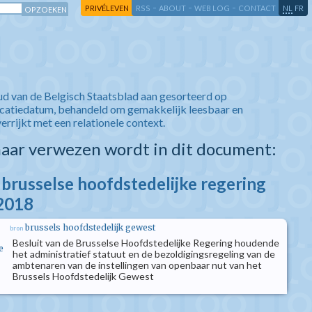
-
-
-
-
PRIVÉLEVEN
RSS
ABOUT
WEB LOG
CONTACT
NL
FR
ud van de Belgisch Staatsblad aan gesorteerd op
icatiedatum, behandeld om gemakkelijk leesbaar en
verrijkt met een relationele context.
aar verwezen wordt in dit document:
 brusselse hoofdstedelijke regering
 2018
brussels hoofdstedelijk gewest
bron
Besluit van de Brusselse Hoofdstedelijke Regering houdende
e
het administratief statuut en de bezoldigingsregeling van de
ambtenaren van de instellingen van openbaar nut van het
Brussels Hoofdstedelijk Gewest