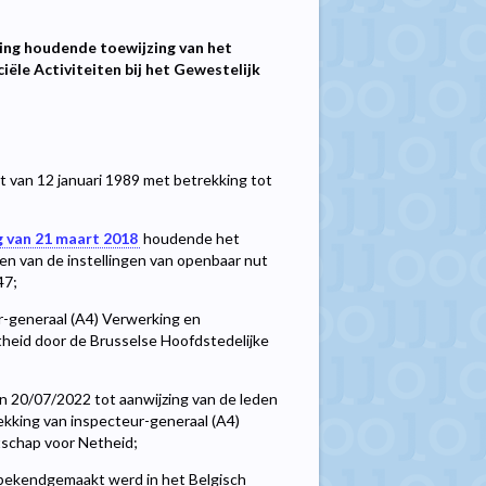
ring houdende toewijzing van het
le Activiteiten bij het Gewestelijk
t van 12 januari 1989 met betrekking tot
g van 21 maart 2018
houdende het
en van de instellingen van openbaar nut
47;
-generaal (A4) Verwerking en
theid door de Brusselse Hoofdstedelijke
n 20/07/2022 tot aanwijzing van de leden
ekking van inspecteur-generaal (A4)
tschap voor Netheid;
bekendgemaakt werd in het Belgisch