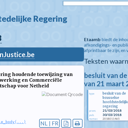
edelijke Regering  
3
Etaamb
biedt de inho
afkondigings- en publ
afprintbaar te zijn, en 
nJustice.be
Teksten waarn
besluit van de
ering houdende toewijzing van
erwerking en Commerciële
van 21 maart
ntschap voor Netheid
besluit van de
type
brusselse
hoofdstedelijk
regering
21/03/2018
prom.
30/03/2018
pub.
2018011465
numac
le_body(...)
NL | FR