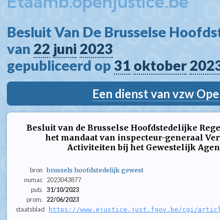
Etaamb.openjustice.be
Besluit Van De Brusselse Hoofdst
van 
22
juni
2023
gepubliceerd op 
31
oktober
202
Een dienst van vzw Ope
Besluit van de Brusselse Hoofdstedelijke Reg
het mandaat van inspecteur-generaal V
Activiteiten bij het Gewestelijk Age
bron
brussels hoofdstedelijk gewest
numac
2023043877
pub.
31/10/2023
prom.
22/06/2023
staatsblad
https://www.ejustice.just.fgov.be/cgi/artic