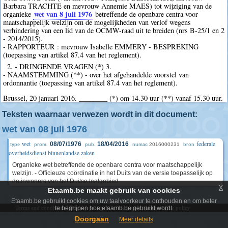
Barbara TRACHTE en mevrouw Annemie MAES) tot wijziging van de
wet van 8 juli 1976
organieke
betreffende de openbare centra voor
maatschappelijk welzijn om de mogelijkheden van verlof wegens
verhindering van een lid van de OCMW-raad uit te breiden (nrs B-25/1 en 2
- 2014/2015).
- RAPPORTEUR : mevrouw Isabelle EMMERY - BESPREKING
(toepassing van artikel 87.4 van het reglement).
2. - DRINGENDE VRAGEN (*) 3.
- NAAMSTEMMING (**) - over het afgehandelde voorstel van
ordonnantie (toepassing van artikel 87.4 van het reglement).
Brussel, 20 januari 2016. ________ (*) om 14.30 uur (**) vanaf 15.30 uur.
Teksten waarnaar verwezen wordt in dit document:
wet van 08 juli 1976
wet
federale
08/07/1976
18/04/2016
2016000231
type
prom.
pub.
numac
bron
overheidsdienst binnenlandse zaken
Organieke wet betreffende de openbare centra voor maatschappelijk
welzijn. - Officieuze coördinatie in het Duits van de versie toepasselijk op
de inwoners van het Duitse taalgebied
x
Etaamb.be maakt gebruik van cookies
Etaamb.be gebruikt cookies om uw taalvoorkeur te onthouden en om beter
Terms and conditions
|
Privacy policy
|
Cookie policy
|
Accessibility policy
te begrijpen hoe etaamb.be gebruikt wordt.
Doorgaan
Meer details