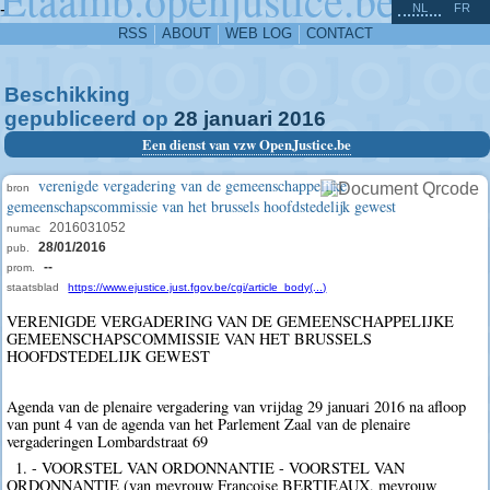
^
-
NL
FR
RSS
ABOUT
WEB LOG
CONTACT
Beschikking
gepubliceerd op
28
januari
2016
Een dienst van vzw OpenJustice.be
verenigde vergadering van de gemeenschappelijke
bron
gemeenschapscommissie van het brussels hoofdstedelijk gewest
2016031052
numac
28/01/2016
pub.
--
prom.
staatsblad
https://www.ejustice.just.fgov.be/cgi/article_body(...)
VERENIGDE VERGADERING VAN DE GEMEENSCHAPPELIJKE
GEMEENSCHAPSCOMMISSIE VAN HET BRUSSELS
HOOFDSTEDELIJK GEWEST
Agenda van de plenaire vergadering van vrijdag 29 januari 2016 na afloop
van punt 4 van de agenda van het Parlement Zaal van de plenaire
vergaderingen Lombardstraat 69
1. - VOORSTEL VAN ORDONNANTIE - VOORSTEL VAN
ORDONNANTIE (van mevrouw Françoise BERTIEAUX, mevrouw