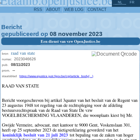
^
-
NL
FR
RSS
ABOUT
WEB LOG
CONTACT
Bericht
gepubliceerd op
08
november
2023
Een dienst van vzw OpenJustice.be
raad van state
bron
2023046626
numac
08/11/2023
pub.
--
prom.
staatsblad
https://www.ejustice.just.fgov.be/cgi/article_body(...)
RAAD VAN STATE
Bericht voorgeschreven bij artikel 3quater van het besluit van de Regent van
23 augustus 1948 tot regeling van de rechtspleging voor de afdeling
bestuursrechtspraak van de Raad van State De vzw
VOGELBESCHERMING VLAANDEREN, die woonplaats kiest bij Mr.
Gwijde Vermeire, advocaat, met kantoor te 9000 Gent, Voskenslaan 301,
heeft op 25 september 2023 de nietigverklaring gevorderd van het
koninklijk besluit van 21 juli 2023
tot bepaling van de zaken van hoger
openbaar belang en de mogelijke organisatorische maatregelen in de zin van