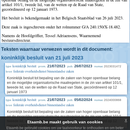
artikel 101/1, tweede lid, van de wetten op de Raad van State,
gecoördineerd op 12 januari 1973.
Het besluit is bekendgemaakt in het Belgisch Staatsblad van 26 juli 2023.
Deze zaak is ingeschreven onder het rolnummer G/A 240.150/X-18.482.
Namens de Hoofdgriffier, Tessel Adriaensens, Waarnemend
bestuursdirecteur.
Teksten waarnaar verwezen wordt in dit document:
koninklijk besluit van 21 juli 2023
koninklijk besluit
21/07/2023
26/07/2023
2023031472
type
prom.
pub.
numac
federale overheidsdienst binnenlandse zaken
bron
Koninklijk besluit tot bepaling van de zaken van hoger openbaar belang
en de mogelijke organisatorische maatregelen in de zin van artikel 101/1,
tweede lid, van de wetten op de Raad van State, gecoördineerd op 12
januari 1973
koninklijk besluit
21/07/2023
05/02/2024
2024000868
type
prom.
pub.
numac
federale overheidsdienst binnenlandse zaken
bron
Koninklijk besluit tot bepaling van de zaken van hoger openbaar belang
en de mogelijke organisatorische maatregelen in de zin van artikel 101/1,
x
tweede lid, van de wetten op de Raad van State, gecoördineerd op 12
Etaamb.be maakt gebruik van cookies
januari 1973. - Duitse vertaling
Etaamb.be gebruikt cookies om uw taalvoorkeur te onthouden en om beter