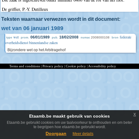
De griffier, P.-Y. Dutilleux
Teksten waarnaar verwezen wordt in dit document:
wet van 06 januari 1989
wet
federale
06/01/1989
18/02/2008
2008000108
type
prom.
pub.
numac
bron
overheidsdienst binnenlandse zaken
Bijzondere wet op het Arbitragehof
Terms and conditions
|
Privacy policy
|
Cookie policy
|
Accessibility policy
x
Etaamb.be maakt gebruik van cookies
Etaamb.be gebruikt cookies om uw taalvoorkeur te onthouden en om beter
te begrijpen hoe etaamb.be gebruikt wordt.
Doorgaan
Meer details