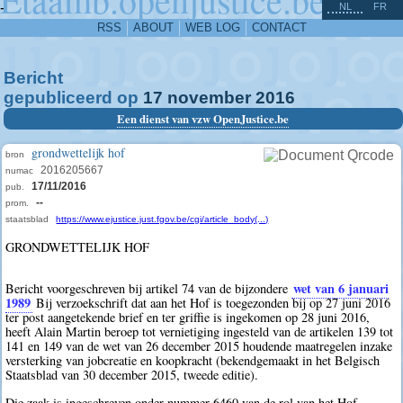
^
-
NL
FR
RSS
ABOUT
WEB LOG
CONTACT
Bericht
gepubliceerd op
17
november
2016
Een dienst van vzw OpenJustice.be
grondwettelijk hof
bron
2016205667
numac
17/11/2016
pub.
--
prom.
staatsblad
https://www.ejustice.just.fgov.be/cgi/article_body(...)
GRONDWETTELIJK HOF
wet van 6 januari
Bericht voorgeschreven bij artikel 74 van de bijzondere
1989
Bij verzoekschrift dat aan het Hof is toegezonden bij op 27 juni 2016
ter post aangetekende brief en ter griffie is ingekomen op 28 juni 2016,
heeft Alain Martin beroep tot vernietiging ingesteld van de artikelen 139 tot
141 en 149 van de wet van 26 december 2015 houdende maatregelen inzake
versterking van jobcreatie en koopkracht (bekendgemaakt in het Belgisch
Staatsblad van 30 december 2015, tweede editie).
Die zaak is ingeschreven onder nummer 6460 van de rol van het Hof.