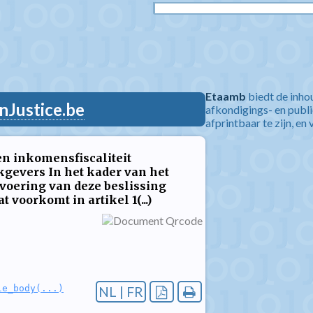
Etaamb
biedt de inho
nJustice.be
afkondigings- en publ
afprintbaar te zijn, en 
n inkomensfiscaliteit
kgevers In het kader van het
tvoering van deze beslissing
 voorkomt in artikel 1(...)
le_body(...)
NL | FR