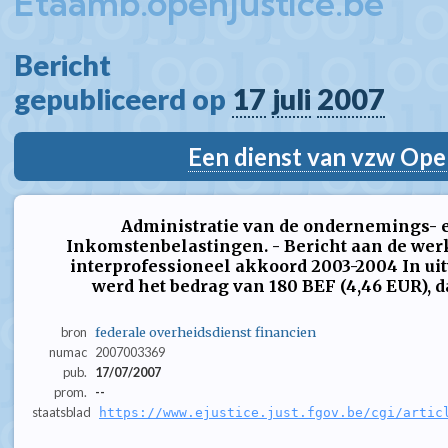
Etaamb.openjustice.be
Bericht  
gepubliceerd op 
17
juli
2007
Een dienst van vzw Ope
Administratie van de ondernemings- e
Inkomstenbelastingen. - Bericht aan de wer
interprofessioneel akkoord 2003-2004 In ui
werd het bedrag van 180 BEF (4,46 EUR), dat
bron
federale overheidsdienst financien
numac
2007003369
pub.
17/07/2007
prom.
--
staatsblad
https://www.ejustice.just.fgov.be/cgi/artic