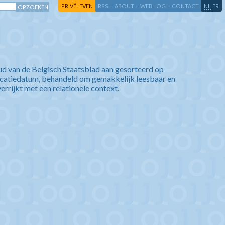
-
-
-
-
PRIVÉLEVEN
RSS
ABOUT
WEB LOG
CONTACT
NL
FR
ud van de Belgisch Staatsblad aan gesorteerd op
icatiedatum, behandeld om gemakkelijk leesbaar en
verrijkt met een relationele context.