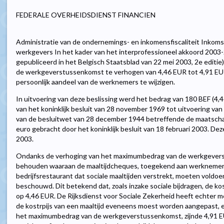
FEDERALE OVERHEIDSDIENST FINANCIEN
Administratie van de ondernemings- en inkomensfiscaliteit Inkoms
werkgevers In het kader van het interprofessioneel akkoord 2003-2
gepubliceerd in het Belgisch Staatsblad van 22 mei 2003, 2e editi
de werkgeverstussenkomst te verhogen van 4,46 EUR tot 4,91 EUR
persoonlijk aandeel van de werknemers te wijzigen.
In uitvoering van deze beslissing werd het bedrag van 180 BEF (4,46 
van het koninklijk besluit van 28 november 1969 tot uitvoering van
van de besluitwet van 28 december 1944 betreffende de maatschapp
euro gebracht door het koninklijk besluit van 18 februari 2003. Deze
2003.
Ondanks de verhoging van het maximumbedrag van de werkgever
behouden waaraan de maaltijdcheques, toegekend aan werknemer
bedrijfsrestaurant dat sociale maaltijden verstrekt, moeten voldoe
beschouwd. Dit betekend dat, zoals inzake sociale bijdragen, de kos
op 4,46 EUR. De Rijksdienst voor Sociale Zekerheid heeft echter me
de kostrpijs van een maaltijd eveneens moest worden aangepast, e
het maximumbedrag van de werkgeverstussenkomst, zijnde 4,91 EU