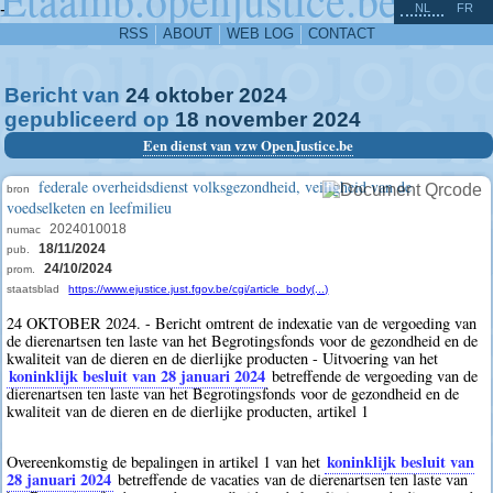
^
-
NL
FR
RSS
ABOUT
WEB LOG
CONTACT
Bericht van
24
oktober
2024
gepubliceerd op
18
november
2024
Een dienst van vzw OpenJustice.be
federale overheidsdienst volksgezondheid, veiligheid van de
bron
voedselketen en leefmilieu
2024010018
numac
18/11/2024
pub.
24/10/2024
prom.
staatsblad
https://www.ejustice.just.fgov.be/cgi/article_body(...)
24 OKTOBER 2024. - Bericht omtrent de indexatie van de vergoeding van
de dierenartsen ten laste van het Begrotingsfonds voor de gezondheid en de
kwaliteit van de dieren en de dierlijke producten - Uitvoering van het
koninklijk besluit van 28 januari 2024
betreffende de vergoeding van de
dierenartsen ten laste van het Begrotingsfonds voor de gezondheid en de
kwaliteit van de dieren en de dierlijke producten, artikel 1
koninklijk besluit van
Overeenkomstig de bepalingen in artikel 1 van het
28 januari 2024
betreffende de vacaties van de dierenartsen ten laste van