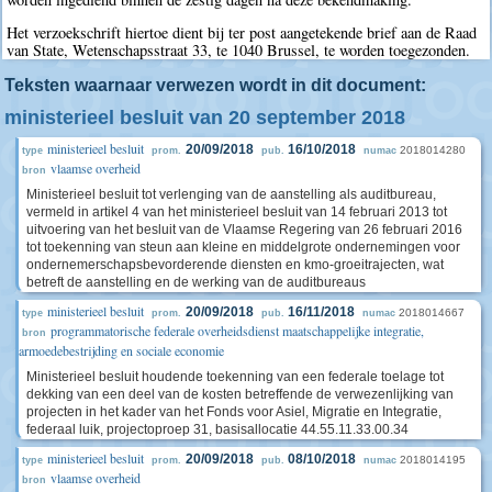
Het verzoekschrift hiertoe dient bij ter post aangetekende brief aan de Raad
van State, Wetenschapsstraat 33, te 1040 Brussel, te worden toegezonden.
Teksten waarnaar verwezen wordt in dit document:
ministerieel besluit van 20 september 2018
ministerieel besluit
20/09/2018
16/10/2018
2018014280
type
prom.
pub.
numac
vlaamse overheid
bron
Ministerieel besluit tot verlenging van de aanstelling als auditbureau,
vermeld in artikel 4 van het ministerieel besluit van 14 februari 2013 tot
uitvoering van het besluit van de Vlaamse Regering van 26 februari 2016
tot toekenning van steun aan kleine en middelgrote ondernemingen voor
ondernemerschapsbevorderende diensten en kmo-groeitrajecten, wat
betreft de aanstelling en de werking van de auditbureaus
ministerieel besluit
20/09/2018
16/11/2018
2018014667
type
prom.
pub.
numac
programmatorische federale overheidsdienst maatschappelijke integratie,
bron
armoedebestrijding en sociale economie
Ministerieel besluit houdende toekenning van een federale toelage tot
dekking van een deel van de kosten betreffende de verwezenlijking van
projecten in het kader van het Fonds voor Asiel, Migratie en Integratie,
federaal luik, projectoproep 31, basisallocatie 44.55.11.33.00.34
ministerieel besluit
20/09/2018
08/10/2018
2018014195
type
prom.
pub.
numac
vlaamse overheid
bron