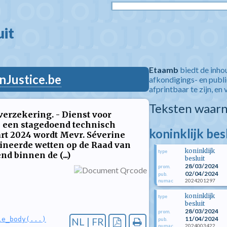
t  
Etaamb
biedt de inho
nJustice.be
afkondigings- en publ
afprintbaar te zijn, en 
Teksten waarn
sverzekering. - Dienst voor
n een stagedoend technisch
koninklijk bes
art 2024 wordt Mevr. Séverine
ineerde wetten op de Raad van
koninklijk
type
d binnen de (...)
besluit
28/03/2024
prom.
02/04/2024
pub.
2024201297
numac
koninklijk
type
besluit
28/03/2024
prom.
11/04/2024
le_body(...)
NL | FR
pub.
2024003422
numac