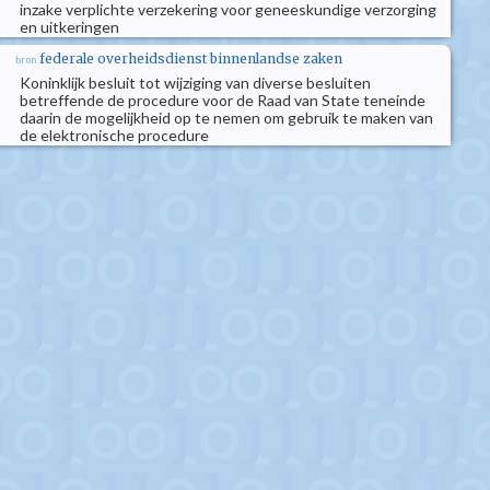
inzake verplichte verzekering voor geneeskundige verzorging
en uitkeringen
federale overheidsdienst binnenlandse zaken
bron
Koninklijk besluit tot wijziging van diverse besluiten
betreffende de procedure voor de Raad van State teneinde
daarin de mogelijkheid op te nemen om gebruik te maken van
de elektronische procedure