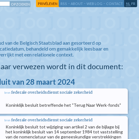
-
-
-
-
PRIVÉLEVEN
RSS
ABOUT
WEB LOG
CONTACT
NL
FR
ud van de Belgisch Staatsblad aan gesorteerd op
icatiedatum, behandeld om gemakkelijk leesbaar en
verrijkt met een relationele context.
aar verwezen wordt in dit document:
luit van 28 maart 2024
federale overheidsdienst sociale zekerheid
bron
Koninklijk besluit betreffende het "Terug Naar Werk-fonds"
federale overheidsdienst sociale zekerheid
bron
Koninklijk besluit tot wijziging van artikel 2 van de bijlage bij
het koninklijk besluit van 14 september 1984 tot vaststelling
van de nomenclatuur van de geneeskundige verstrekkingen