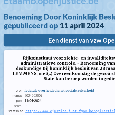
Etaamb.openjustice.be
Benoeming Door Koninklijk Beslui
gepubliceerd op 
11
april
2024
Een dienst van vzw Ope
Rijksinstituut voor ziekte- en invaliditeit
administratieve controle. - Benoeming va
deskundige Bij koninklijk besluit van 28 ma
LEMMENS, met(...) Overeenkomstig de gecoörd
State kan beroep worden ingedien
bron
federale overheidsdienst sociale zekerheid
numac
2024202009
pub.
11/04/2024
prom.
--
staatsblad
https://www.ejustice.just.fgov.be/cgi/artic