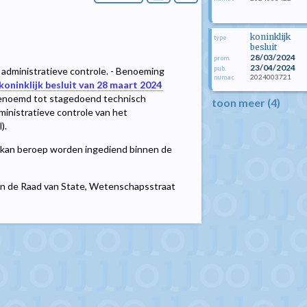
koninklijk
type
besluit
28/03/2024
prom.
23/04/2024
pub.
or administratieve controle. - Benoeming
2024003721
numac
koninklijk besluit van 28 maart 2024
benoemd tot stagedoend technisch
toon meer (4)
dministratieve controle van het
).
kan beroep worden ingediend binnen de
aan de Raad van State, Wetenschapsstraat