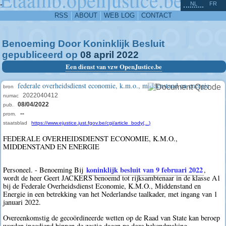
^
-
NL
FR
RSS
ABOUT
WEB LOG
CONTACT
Benoeming Door Koninklijk Besluit
gepubliceerd op
08
april
2022
Een dienst van vzw OpenJustice.be
federale overheidsdienst economie, k.m.o., middenstand en energie
bron
2022040412
numac
08/04/2022
pub.
--
prom.
staatsblad
https://www.ejustice.just.fgov.be/cgi/article_body(...)
FEDERALE OVERHEIDSDIENST ECONOMIE, K.M.O.,
MIDDENSTAND EN ENERGIE
koninklijk besluit van 9 februari 2022
Personeel. - Benoeming Bij
,
wordt de heer Geert JACKERS benoemd tot rijksambtenaar in de klasse A1
bij de Federale Overheidsdienst Economie, K.M.O., Middenstand en
Energie in een betrekking van het Nederlandse taalkader, met ingang van 1
januari 2022.
Overeenkomstig de gecoördineerde wetten op de Raad van State kan beroep
worden ingediend binnen de zestig dagen na deze bekendmaking.