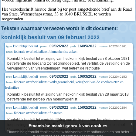
Het verzoekschrift hiertoe dient bij ter post aangetekende brief aan de Raad
van State, Wetenschapsstraat, 33 te 1040 BRUSSEL te worden
toegezonden.
Teksten waarnaar verwezen wordt in dit document:
koninklijk besluit van 09 februari 2022
koninklijk besluit
09/02/2022
16/05/2022
2022040161
type
prom.
pub.
numac
federale overheidsdienst binnenlandse zaken
bron
Koninklijk besluit tot wijziging van het koninklijk besluit van 8 oktober 1981
betreffende de toegang tot het grondgebied, het verblijf, de vestiging en de
verwijdering van vreemdelingen, wat betreft de retributie
koninklijk besluit
09/02/2022
10/03/2022
2022040153
type
prom.
pub.
numac
federale overheidsdienst volksgezondheid, veiligheid van de voedselketen en
bron
leefmilieu
Koninklijk besluit tot wijziging van het koninklijk besluit van 28 maart 2018
betreffende het beroep van mondhygiënist
koninklijk besluit
09/02/2022
15/02/2022
2022020284
type
prom.
pub.
numac
federale overheidsdienst financien
bron
Koninklijk besluit tot verduidelijking van de impact van het einde van de
x
toepassingsperiode van de Belgische regionale steunkaart op de in het
Etaamb.be maakt gebruik van cookies
Vlaamse en Waalse Gewest gelegen steunzones
Etaamb.be gebruikt cookies om uw taalvoorkeur te onthouden en om beter