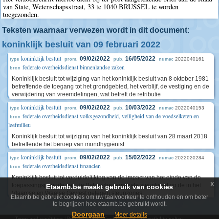
van State, Wetenschapsstraat, 33 te 1040 BRUSSEL te worden
toegezonden.
Teksten waarnaar verwezen wordt in dit document:
koninklijk besluit van 09 februari 2022
koninklijk besluit
09/02/2022
16/05/2022
2022040161
type
prom.
pub.
numac
federale overheidsdienst binnenlandse zaken
bron
Koninklijk besluit tot wijziging van het koninklijk besluit van 8 oktober 1981
betreffende de toegang tot het grondgebied, het verblijf, de vestiging en de
verwijdering van vreemdelingen, wat betreft de retributie
koninklijk besluit
09/02/2022
10/03/2022
2022040153
type
prom.
pub.
numac
federale overheidsdienst volksgezondheid, veiligheid van de voedselketen en
bron
leefmilieu
Koninklijk besluit tot wijziging van het koninklijk besluit van 28 maart 2018
betreffende het beroep van mondhygiënist
koninklijk besluit
09/02/2022
15/02/2022
2022020284
type
prom.
pub.
numac
federale overheidsdienst financien
bron
Koninklijk besluit tot verduidelijking van de impact van het einde van de
x
toepassingsperiode van de Belgische regionale steunkaart op de in het
Etaamb.be maakt gebruik van cookies
Vlaamse en Waalse Gewest gelegen steunzones
Etaamb.be gebruikt cookies om uw taalvoorkeur te onthouden en om beter
te begrijpen hoe etaamb.be gebruikt wordt.
Doorgaan
Meer details
Terms and conditions
|
Privacy policy
|
Cookie policy
|
Accessibility policy