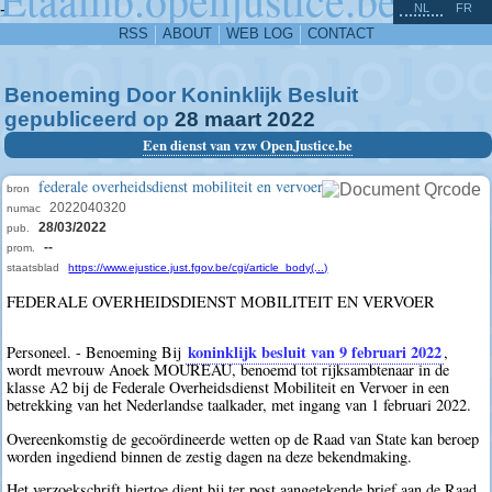
^
-
NL
FR
RSS
ABOUT
WEB LOG
CONTACT
Benoeming Door Koninklijk Besluit
gepubliceerd op
28
maart
2022
Een dienst van vzw OpenJustice.be
federale overheidsdienst mobiliteit en vervoer
bron
2022040320
numac
28/03/2022
pub.
--
prom.
staatsblad
https://www.ejustice.just.fgov.be/cgi/article_body(...)
FEDERALE OVERHEIDSDIENST MOBILITEIT EN VERVOER
koninklijk besluit van 9 februari 2022
Personeel. - Benoeming Bij
,
wordt mevrouw Anoek MOUREAU, benoemd tot rijksambtenaar in de
klasse A2 bij de Federale Overheidsdienst Mobiliteit en Vervoer in een
betrekking van het Nederlandse taalkader, met ingang van 1 februari 2022.
Overeenkomstig de gecoördineerde wetten op de Raad van State kan beroep
worden ingediend binnen de zestig dagen na deze bekendmaking.
Het verzoekschrift hiertoe dient bij ter post aangetekende brief aan de Raad