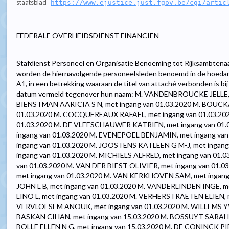
staatsblad
https://www.ejustice.just.fgov.be/cgi/artic
FEDERALE OVERHEIDSDIENST FINANCIEN
Stafdienst Personeel en Organisatie Benoeming tot Rijksambtenaa
worden de hiernavolgende personeelsleden benoemd in de hoedanig
A1, in een betrekking waaraan de titel van attaché verbonden is bi
datum vermeld tegenover hun naam: M. VANDENBROUCKE JELLE, m
BIENSTMAN AARICIA S N, met ingang van 01.03.2020 M. BOUCKA
01.03.2020 M. COCQUEREAUX RAFAEL, met ingang van 01.03.202
01.03.2020 M. DE VLEESCHAUWER KATRIEN, met ingang van 01.
ingang van 01.03.2020 M. EVENEPOEL BENJAMIN, met ingang van
ingang van 01.03.2020 M. JOOSTENS KATLEEN G M-J, met ingang 
ingang van 01.03.2020 M. MICHIELS ALFRED, met ingang van 01.
van 01.03.2020 M. VAN DER BIEST OLIVIER, met ingang van 01.
met ingang van 01.03.2020 M. VAN KERKHOVEN SAM, met inga
JOHN L B, met ingang van 01.03.2020 M. VANDERLINDEN INGE, m
LINO L, met ingang van 01.03.2020 M. VERHERSTRAETEN ELIEN, m
VERVLOESEM ANOUK, met ingang van 01.03.2020 M. WILLEMS YVE
BASKAN CIHAN, met ingang van 15.03.2020 M. BOSSUYT SARAH A 
BOLLE ELLEN N G, met ingang van 15.03.2020 M. DE CONINCK PI