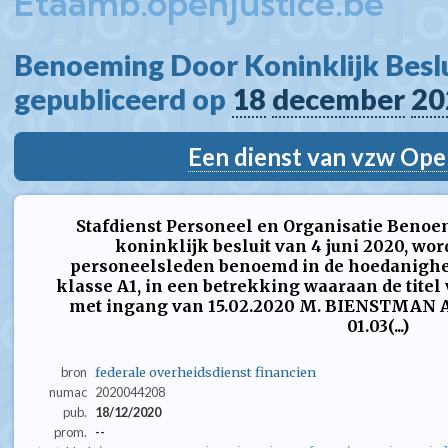
Etaamb.openjustice.be
Benoeming Door Koninklijk Beslui
gepubliceerd op 
18
december
20
Een dienst van vzw Ope
Stafdienst Personeel en Organisatie Benoe
koninklijk besluit van 4 juni 2020, w
personeelsleden benoemd in de hoedanighei
klasse A1, in een betrekking waaraan de tit
met ingang van 15.02.2020 M. BIENSTMAN A
01.03(...)
bron
federale overheidsdienst financien
numac
2020044208
pub.
18/12/2020
prom.
--