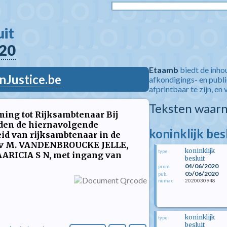
t  
20
Etaamb
biedt de inho
nJustice.be
afkondigings- en publ
afprintbaar te zijn, en 
Teksten waarn
ming tot Rijksambtenaar Bij
orden de hiernavolgende
koninklijk bes
d van rijksambtenaar in de
el v M. VANDENBROUCKE JELLE,
koninklijk
type
ARICIA S N, met ingang van
besluit
04/06/2020
prom.
05/06/2020
pub.
2020030948
numac
koninklijk
type
besluit