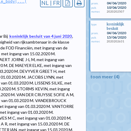
le_body(...)
NL | FR
04/06/2020
prom.
10/06/2020
pub.
2020202507
numac
koninklijk
type
besluit
04/06/2020
prom.
r Bij
koninklijk besluit van 4 juni 2020
,
15/06/2020
pub.
2020202631
heid van rijksambtenaar in de klasse
numac
j de FOD Financiën, met ingang van de
et ingang van 15.02.2020 M.
ERT JORNE J-L M, met ingang van
0 M. DE MAEYER ELKE, met ingang van
03.2020 M. DEVYVER GREET H, met
toon meer (4)
 01.03.2020 M. JACOBS LYNN, met
van 01.03.2020 M. LISSENS SILKE, met
03.2020 M. STORMS KEVIN, met ingang
03.2020 M. VAN DER CRUYSSE SOFIE A M,
ng van 01.03.2020 M. VANDEBROUCK
et ingang van 01.03.2020 M. VANTORRE
et ingang van 01.03.2020 M.
S M C, met ingang van 01.03.2020 M.
R, met ingang van 15.03.2020 M. DE
ETERJAN, met ingang van 15.03.2020 M.