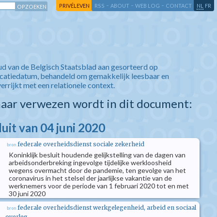
-
-
-
-
PRIVÉLEVEN
RSS
ABOUT
WEB LOG
CONTACT
NL
FR
ud van de Belgisch Staatsblad aan gesorteerd op
icatiedatum, behandeld om gemakkelijk leesbaar en
verrijkt met een relationele context.
aar verwezen wordt in dit document:
luit van 04 juni 2020
federale overheidsdienst sociale zekerheid
bron
Koninklijk besluit houdende gelijkstelling van de dagen van
arbeidsonderbreking ingevolge tijdelijke werkloosheid
wegens overmacht door de pandemie, ten gevolge van het
coronavirus in het stelsel der jaarlijkse vakantie van de
werknemers voor de periode van 1 februari 2020 tot en met
30 juni 2020
federale overheidsdienst werkgelegenheid, arbeid en sociaal
bron
overleg