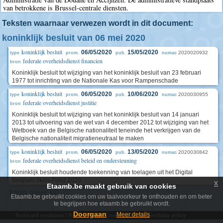
van betrokkene is Brussel-centrale diensten.
Teksten waarnaar verwezen wordt in dit document:
koninklijk besluit van 06 mei 2020
koninklijk besluit
06/05/2020
15/05/2020
2020020932
type
prom.
pub.
numac
federale overheidsdienst financien
bron
Koninklijk besluit tot wijziging van het koninklijk besluit van 23 februari
1977 tot inrichting van de Nationale Kas voor Rampenschade
koninklijk besluit
06/05/2020
10/06/2020
2020030955
type
prom.
pub.
numac
federale overheidsdienst justitie
bron
Koninklijk besluit tot wijziging van het koninklijk besluit van 14 januari
2013 tot uitvoering van de wet van 4 december 2012 tot wijziging van het
Wetboek van de Belgische nationaliteit teneinde het verkrijgen van de
Belgische nationaliteit migratieneutraal te maken
koninklijk besluit
06/05/2020
13/05/2020
2020030842
type
prom.
pub.
numac
federale overheidsdienst beleid en ondersteuning
bron
Koninklijk besluit houdende toekenning van toelagen uit het Digital
Belgium Skills Fund 2020
x
Etaamb.be maakt gebruik van cookies
toon meer (4)
Etaamb.be gebruikt cookies om uw taalvoorkeur te onthouden en om beter
te begrijpen hoe etaamb.be gebruikt wordt.
Doorgaan
Meer details
Terms and conditions
|
Privacy policy
|
Cookie policy
|
Accessibility policy