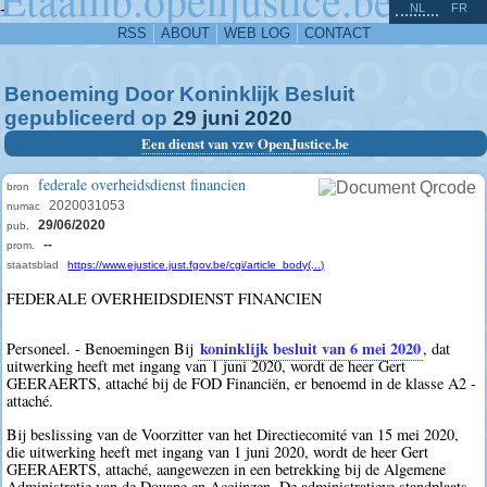
^
-
NL
FR
RSS
ABOUT
WEB LOG
CONTACT
Benoeming Door Koninklijk Besluit
gepubliceerd op
29
juni
2020
Een dienst van vzw OpenJustice.be
federale overheidsdienst financien
bron
2020031053
numac
29/06/2020
pub.
--
prom.
staatsblad
https://www.ejustice.just.fgov.be/cgi/article_body(...)
FEDERALE OVERHEIDSDIENST FINANCIEN
koninklijk besluit van 6 mei 2020
Personeel. - Benoemingen Bij
, dat
uitwerking heeft met ingang van 1 juni 2020, wordt de heer Gert
GEERAERTS, attaché bij de FOD Financiën, er benoemd in de klasse A2 -
attaché.
Bij beslissing van de Voorzitter van het Directiecomité van 15 mei 2020,
die uitwerking heeft met ingang van 1 juni 2020, wordt de heer Gert
GEERAERTS, attaché, aangewezen in een betrekking bij de Algemene
Administratie van de Douane en Accijnzen. De administratieve standplaats