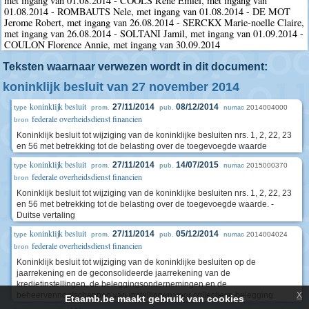
met ingang van 01.08.2014 - COOLS Rene Emiel, met ingang van
01.08.2014 - ROMBAUTS Nele, met ingang van 01.08.2014 - DE MOT
Jerome Robert, met ingang van 26.08.2014 - SERCKX Marie-noelle Claire,
met ingang van 26.08.2014 - SOLTANI Jamil, met ingang van 01.09.2014 -
COULON Florence Annie, met ingang van 30.09.2014
Teksten waarnaar verwezen wordt in dit document:
koninklijk besluit van 27 november 2014
koninklijk besluit
27/11/2014
08/12/2014
2014004000
type
prom.
pub.
numac
federale overheidsdienst financien
bron
Koninklijk besluit tot wijziging van de koninklijke besluiten nrs. 1, 2, 22, 23
en 56 met betrekking tot de belasting over de toegevoegde waarde
koninklijk besluit
27/11/2014
14/07/2015
2015000370
type
prom.
pub.
numac
federale overheidsdienst financien
bron
Koninklijk besluit tot wijziging van de koninklijke besluiten nrs. 1, 2, 22, 23
en 56 met betrekking tot de belasting over de toegevoegde waarde. -
Duitse vertaling
koninklijk besluit
27/11/2014
05/12/2014
2014004024
type
prom.
pub.
numac
federale overheidsdienst financien
bron
Koninklijk besluit tot wijziging van de koninklijke besluiten op de
jaarrekening en de geconsolideerde jaarrekening van de
kredietinstellingen, de beleggingsondernemingen en de
x
beheervennootschappen van instellingen voor collectieve belegging
Etaamb.be maakt gebruik van cookies