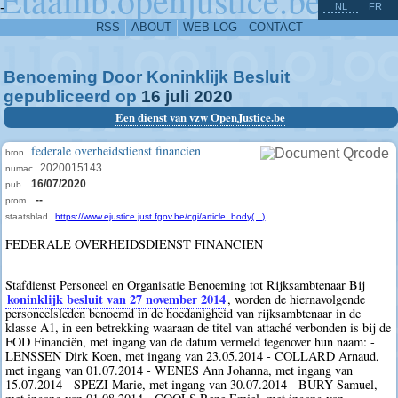
^
-
NL
FR
RSS
ABOUT
WEB LOG
CONTACT
Benoeming Door Koninklijk Besluit
gepubliceerd op
16
juli
2020
Een dienst van vzw OpenJustice.be
federale overheidsdienst financien
bron
2020015143
numac
16/07/2020
pub.
--
prom.
staatsblad
https://www.ejustice.just.fgov.be/cgi/article_body(...)
FEDERALE OVERHEIDSDIENST FINANCIEN
Stafdienst Personeel en Organisatie Benoeming tot Rijksambtenaar Bij
koninklijk besluit van 27 november 2014
, worden de hiernavolgende
personeelsleden benoemd in de hoedanigheid van rijksambtenaar in de
klasse A1, in een betrekking waaraan de titel van attaché verbonden is bij de
FOD Financiën, met ingang van de datum vermeld tegenover hun naam: -
LENSSEN Dirk Koen, met ingang van 23.05.2014 - COLLARD Arnaud,
met ingang van 01.07.2014 - WENES Ann Johanna, met ingang van
15.07.2014 - SPEZI Marie, met ingang van 30.07.2014 - BURY Samuel,