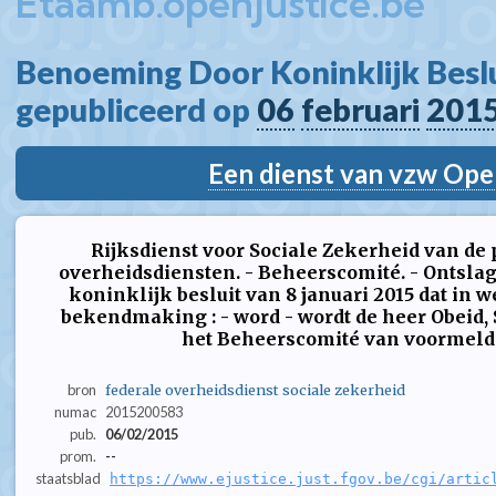
Etaamb.openjustice.be
Benoeming Door Koninklijk Beslui
gepubliceerd op 
06
februari
201
Een dienst van vzw Ope
Rijksdienst voor Sociale Zekerheid van de 
overheidsdiensten. - Beheerscomité. - Ontsla
koninklijk besluit van 8 januari 2015 dat in 
bekendmaking : - word - wordt de heer Obeid, 
het Beheerscomité van voormelde R
bron
federale overheidsdienst sociale zekerheid
numac
2015200583
pub.
06/02/2015
prom.
--
staatsblad
https://www.ejustice.just.fgov.be/cgi/artic