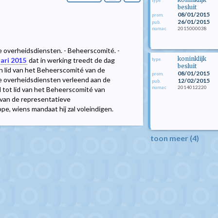
type
besluit
08/01/2015
prom.
26/01/2015
pub.
2015000038
numac
ke overheidsdiensten. - Beheerscomité. -
koninklijk
uari 2015
dat in werking treedt de dag
type
besluit
an lid van het Beheerscomité van de
08/01/2015
prom.
jke overheidsdiensten verleend aan de
12/02/2015
pub.
2014012220
numac
 tot lid van het Beheerscomité van
 van de representatieve
pe, wiens mandaat hij zal voleindigen.
toon meer (4)