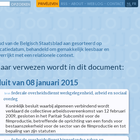
-
-
-
-
PRIVÉLEVEN
RSS
ABOUT
WEB LOG
CONTACT
NL
FR
ud van de Belgisch Staatsblad aan gesorteerd op
icatiedatum, behandeld om gemakkelijk leesbaar en
verrijkt met een relationele context.
aar verwezen wordt in dit document:
luit van 08 januari 2015
federale overheidsdienst werkgelegenheid, arbeid en sociaal
bron
overleg
Koninklijk besluit waarbij algemeen verbindend wordt
verklaard de collectieve arbeidsovereenkomst van 12 februari
2009, gesloten in het Paritair Subcomité voor de
filmproductie, betreffende de oprichting van een fonds voor
bestaanszekerheid voor de sector van de filmproductie en tot
bepaling van zijn statuten
federale overheidsdienst binnenlandse zaken en