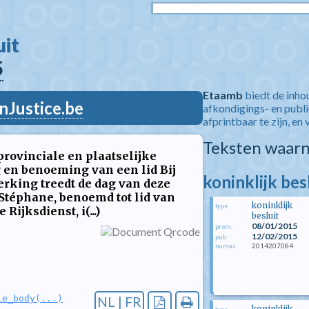
t  
5
Etaamb
biedt de inho
nJustice.be
afkondigings- en publ
afprintbaar te zijn, en 
Teksten waarn
provinciale en plaatselijke
g en benoeming van een lid Bij
koninklijk bes
werking treedt de dag van deze
Stéphane, benoemd tot lid van
koninklijk
type
ijksdienst, i(...)
besluit
08/01/2015
prom.
12/02/2015
pub.
2014207084
numac
le_body(...)
NL | FR
koninklijk