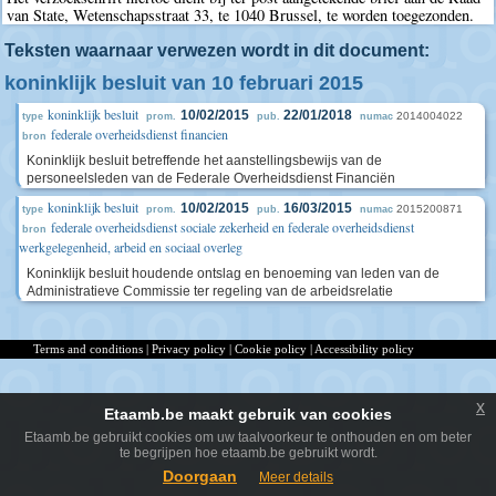
van State, Wetenschapsstraat 33, te 1040 Brussel, te worden toegezonden.
Teksten waarnaar verwezen wordt in dit document:
koninklijk besluit van 10 februari 2015
koninklijk besluit
10/02/2015
22/01/2018
2014004022
type
prom.
pub.
numac
federale overheidsdienst financien
bron
Koninklijk besluit betreffende het aanstellingsbewijs van de
personeelsleden van de Federale Overheidsdienst Financiën
koninklijk besluit
10/02/2015
16/03/2015
2015200871
type
prom.
pub.
numac
federale overheidsdienst sociale zekerheid en federale overheidsdienst
bron
werkgelegenheid, arbeid en sociaal overleg
Koninklijk besluit houdende ontslag en benoeming van leden van de
Administratieve Commissie ter regeling van de arbeidsrelatie
Terms and conditions
|
Privacy policy
|
Cookie policy
|
Accessibility policy
x
Etaamb.be maakt gebruik van cookies
Etaamb.be gebruikt cookies om uw taalvoorkeur te onthouden en om beter
te begrijpen hoe etaamb.be gebruikt wordt.
Doorgaan
Meer details