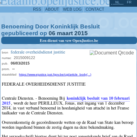
^
-
NL
FR
RSS
ABOUT
WEB LOG
CONTACT
Benoeming Door Koninklijk Besluit
gepubliceerd op
06
maart
2015
Een dienst van vzw OpenJustice.be
federale overheidsdienst justitie
bron
2015009122
numac
06/03/2015
pub.
--
prom.
staatsblad
https://www.ejustice.just.fgov.be/cgi/article_body(...)
FEDERALE OVERHEIDSDIENST JUSTITIE
koninklijk besluit van 10 februari
Centrale Diensten. - Benoeming Bij
2015
, wordt de heer PERILLEUX, Jonas, met ingang van 1 december
2014, in vast verband benoemd in hoedanigheid van attaché in het Franse
taalkader van de Centrale Diensten.
Overeenkomstig de gecoördineerde wetten op de Raad van State kan beroep
worden ingediend binnen de zestig dagen na deze bekendmaking.
Het verzoekschrift hiertoe dient bij ter post aangetekende brief aan de Raad