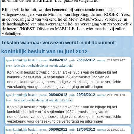
lid en aan de heer MABILLE, Luc, plaatsvervangend lid.
Bij hetzelfde besluit, worden benoemd bij voornoemde commissie, als
vertegenwoordigers van de Minister van Begroting, de heer ROGER, Yves,
in de hoedanigheid van werkend lid en Mevr. ZAKOWSKI, Véronique, in
de hoedanigheid van plaatsvervangend lid, ter vervanging van respectievelijk
de heren L'HOEST, Olivier en MABILLE, Luc, wier mandaat zij zullen
voleindigen.
Teksten waarnaar verwezen wordt in dit document:
koninklijk besluit van 06 juni 2012
koninklijk besluit
06/06/2012
25/06/2012
2012022247
type
prom.
pub.
numac
federale overheidsdienst sociale zekerheid
bron
Koninklijk besluit tot wijziging van artikel 35bis van de bijlage bij het
koninklijk besluit van 14 september 1984 tot vaststelling van de
nomenclatuur van de geneeskundige verstrekkingen inzake verplichte
verzekering voor geneeskundige verzorging en uitkeringen
koninklijk besluit
06/06/2012
29/06/2012
2012203470
type
prom.
pub.
numac
federale overheidsdienst sociale zekerheid
bron
Koninklijk besluit tot wijziging van artikel 35bis van de bijlage bij het
koninklijk besluit van 14 september 1984 tot vaststelling van de
nomenclatuur van de geneeskundige verstrekkingen inzake verplichte
verzekering voor geneeskundige verzorging en uitkeringen
koninklijk besluit
06/06/2012
18/06/2012
2012022221
type
prom.
pub.
numac