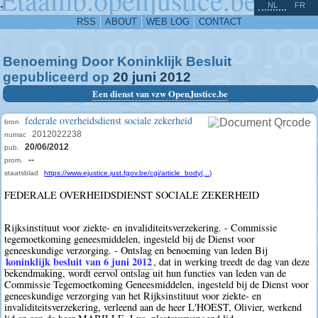
^
-
NL
FR
RSS
ABOUT
WEB LOG
CONTACT
Benoeming Door Koninklijk Besluit
gepubliceerd op
20
juni
2012
Een dienst van vzw OpenJustice.be
federale overheidsdienst sociale zekerheid
bron
2012022238
numac
20/06/2012
pub.
--
prom.
staatsblad
https://www.ejustice.just.fgov.be/cgi/article_body(...)
FEDERALE OVERHEIDSDIENST SOCIALE ZEKERHEID
Rijksinstituut voor ziekte- en invaliditeitsverzekering. - Commissie
tegemoetkoming geneesmiddelen, ingesteld bij de Dienst voor
geneeskundige verzorging. - Ontslag en benoeming van leden Bij
koninklijk besluit van 6 juni 2012
, dat in werking treedt de dag van deze
bekendmaking, wordt eervol ontslag uit hun functies van leden van de
Commissie Tegemoetkoming Geneesmiddelen, ingesteld bij de Dienst voor
geneeskundige verzorging van het Rijksinstituut voor ziekte- en
invaliditeitsverzekering, verleend aan de heer L'HOEST, Olivier, werkend