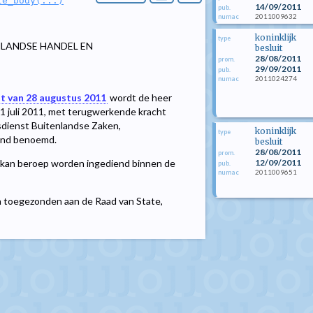
le_body(...)
14/09/2011
pub.
2011009632
numac
koninklijk
type
NLANDSE HANDEL EN
besluit
28/08/2011
prom.
29/09/2011
pub.
2011024274
numac
it van 28 augustus 2011
wordt de heer
 1 juli 2011, met terugwerkende kracht
dsdienst Buitenlandse Zaken,
koninklijk
type
and benoemd.
besluit
28/08/2011
prom.
12/09/2011
kan beroep worden ingediend binnen de
pub.
2011009651
numac
en toegezonden aan de Raad van State,