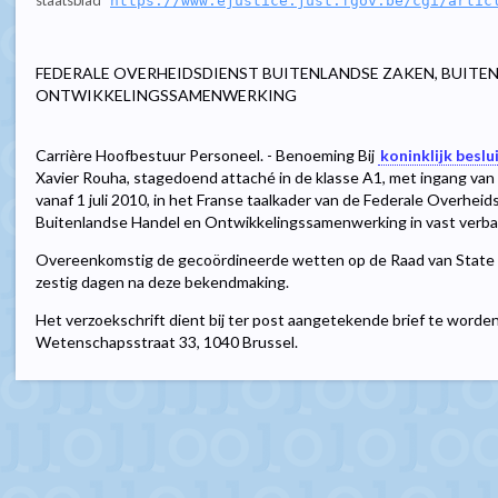
staatsblad
https://www.ejustice.just.fgov.be/cgi/artic
FEDERALE OVERHEIDSDIENST BUITENLANDSE ZAKEN, BUITE
ONTWIKKELINGSSAMENWERKING
Carrière Hoofbestuur Personeel. - Benoeming Bij
koninklijk beslu
Xavier Rouha, stagedoend attaché in de klasse A1, met ingang van
vanaf 1 juli 2010, in het Franse taalkader van de Federale Overhei
Buitenlandse Handel en Ontwikkelingssamenwerking in vast verb
Overeenkomstig de gecoördineerde wetten op de Raad van State 
zestig dagen na deze bekendmaking.
Het verzoekschrift dient bij ter post aangetekende brief te word
Wetenschapsstraat 33, 1040 Brussel.