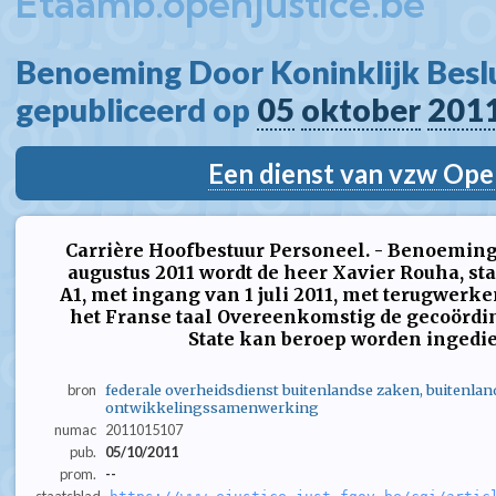
Etaamb.openjustice.be
Benoeming Door Koninklijk Beslui
gepubliceerd op 
05
oktober
201
Een dienst van vzw Ope
Carrière Hoofbestuur Personeel. - Benoeming 
augustus 2011 wordt de heer Xavier Rouha, st
A1, met ingang van 1 juli 2011, met terugwerken
het Franse taal Overeenkomstig de gecoördi
State kan beroep worden ingedien
bron
federale overheidsdienst buitenlandse zaken, buitenlan
ontwikkelingssamenwerking
numac
2011015107
pub.
05/10/2011
prom.
--