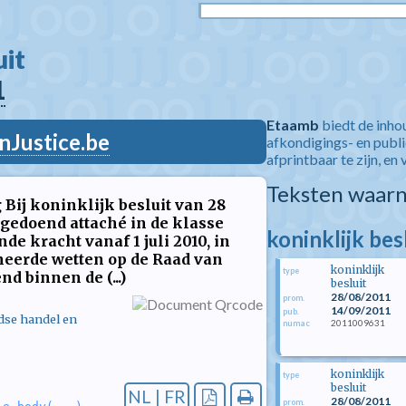
t  
1
Etaamb
biedt de inho
nJustice.be
afkondigings- en publ
afprintbaar te zijn, en 
Teksten waarn
Bij koninklijk besluit van 28
agedoend attaché in de klasse
koninklijk be
de kracht vanaf 1 juli 2010, in
neerde wetten op de Raad van
koninklijk
type
d binnen de (...)
besluit
28/08/2011
prom.
14/09/2011
pub.
dse handel en
2011009631
numac
koninklijk
type
besluit
NL | FR
28/08/2011
prom.