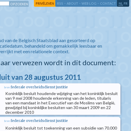
-
-
-
-
PRIVÉLEVEN
RSS
ABOUT
WEB LOG
CONTACT
NL
FR
ud van de Belgisch Staatsblad aan gesorteerd op
icatiedatum, behandeld om gemakkelijk leesbaar en
verrijkt met een relationele context.
aar verwezen wordt in dit document:
sluit van 28 augustus 2011
federale overheidsdienst justitie
bron
Koninklijk besluit houdende wijziging van het koninklijk besluit
van 9 mei 2008 houdende erkenning van de leden, titularis
van een mandaat in het Executief van de Moslims van België,
gewijzigd bij koninklijke besluiten van 30 maart 2009 en 22
december 2010
federale overheidsdienst justitie
bron
Koninklijk besluit tot toekenning van een subsidie van 70.000