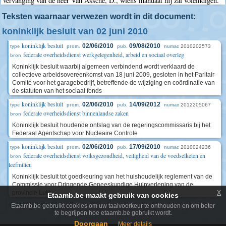
vervanging van de heer Van Assche, D., wiens mandaat hij zal voleindigen.
Teksten waarnaar verwezen wordt in dit document:
koninklijk besluit van 02 juni 2010
koninklijk besluit
02/06/2010
09/08/2010
2010202573
type
prom.
pub.
numac
federale overheidsdienst werkgelegenheid, arbeid en sociaal overleg
bron
Koninklijk besluit waarbij algemeen verbindend wordt verklaard de
collectieve arbeidsovereenkomst van 18 juni 2009, gesloten in het Paritair
Comité voor het garagebedrijf, betreffende de wijziging en coördinatie van
de statuten van het sociaal fonds
koninklijk besluit
02/06/2010
14/09/2012
2012205067
type
prom.
pub.
numac
federale overheidsdienst binnenlandse zaken
bron
Koninklijk besluit houdende ontslag van de regeringscommissaris bij het
Federaal Agentschap voor Nucleaire Controle
koninklijk besluit
02/06/2010
17/09/2010
2010024236
type
prom.
pub.
numac
federale overheidsdienst volksgezondheid, veiligheid van de voedselketen en
bron
leefmilieu
Koninklijk besluit tot goedkeuring van het huishoudelijk reglement van de
Commissie voor Dringende Geneeskundige Hulpverlening van de
x
provincie Luik
Etaamb.be maakt gebruik van cookies
toon meer (4)
Etaamb.be gebruikt cookies om uw taalvoorkeur te onthouden en om beter
te begrijpen hoe etaamb.be gebruikt wordt.
Doorgaan
Meer details