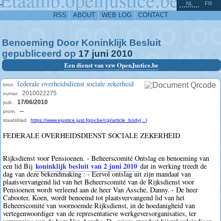
^
-
NL
FR
RSS
ABOUT
WEB LOG
CONTACT
Benoeming Door Koninklijk Besluit
gepubliceerd op
17
juni
2010
Een dienst van vzw OpenJustice.be
federale overheidsdienst sociale zekerheid
bron
2010022275
numac
17/06/2010
pub.
--
prom.
staatsblad
https://www.ejustice.just.fgov.be/cgi/article_body(...)
FEDERALE OVERHEIDSDIENST SOCIALE ZEKERHEID
Rijksdienst voor Pensioenen. - Beheerscomité Ontslag en benoeming van
koninklijk besluit van 2 juni 2010
een lid Bij
dat in werking treedt de
dag van deze bekendmaking : - Eervol ontslag uit zijn mandaat van
plaatsvervangend lid van het Beheerscomité van de Rijksdienst voor
Pensioenen wordt verleend aan de heer Van Assche, Danny. - De heer
Cabooter, Koen, wordt benoemd tot plaatsvervangend lid van het
Beheerscomité van voornoemde Rijksdienst, in de hoedanigheid van
vertegenwoordiger van de representatieve werkgeversorganisaties, ter