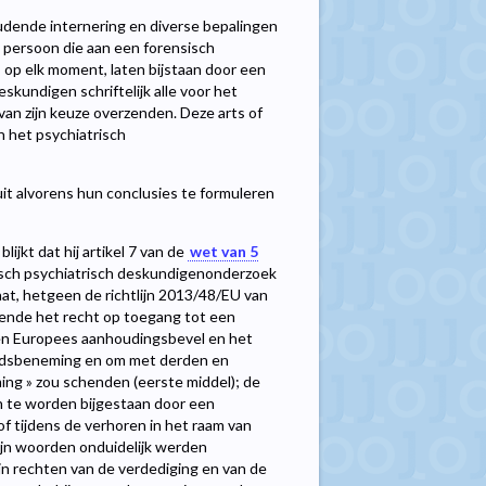
dende internering en diverse bepalingen
e persoon die aan een forensisch
op elk moment, laten bijstaan door een
skundigen schriftelijk alle voor het
an zijn keuze overzenden. Deze arts of
 het psychiatrisch
uit alvorens hun conclusies te formuleren
lijkt dat hij artikel 7 van de
wet van 5
nsisch psychiatrisch deskundigenonderzoek
t, hetgeen de richtlijn 2013/48/EU van
ende het recht op toegang tot een
een Europees aanhoudingsbevel en het
eidsbeneming en om met derden en
ing » zou schenden (eerste middel); de
n te worden bijgestaan door een
of tijdens de verhoren in het raam van
zijn woorden onduidelijk werden
jn rechten van de verdediging en van de