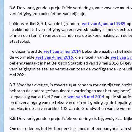
B.6. De voorliggende « prejudiciële vordering », voor zover ze mo
vernietiging, zou ook niet ontvankelijk zijn.
Luidens artikel 3, § 1, van de bijzondere
wet van 6 januari 1989
op 
strekkende tot vernietiging van een wetsbepaling immers slechts o
binnen een termijn van zes maanden na de bekendmaking van de be
Staatsblad.
Te dezen werd de
wet van 5 mei 2014
bekendgemaakt in het Belgi
de voormelde
wet van 4 mei 2016
, die artikel 7 van de
wet van 5 
bekendgemaakt in het Belgisch Staatsblad van 13 mei 2016. Bijgev
vernietiging in te stellen verstreken toen de voorliggende « prejud
mei 2021.
B.7. Voor het overige, in zoverre zij autonoom zouden zijn ten opzich
behoren de andere geformuleerde vorderingen met het oog hetzij 
toepassing van artikel 7 van de
wet van 5 mei 2014
op de situatie
en de vervanging van de tekst van de in het geding zijnde bepaling k
het Hof, in de zin van artikel 142 van de Grondwet en van de voor
B.8. De voorliggende « prejudiciële vordering » is bijgevolg klaarblijke
Om die redenen, het Hof, beperkte kamer, met eenparigheid van s