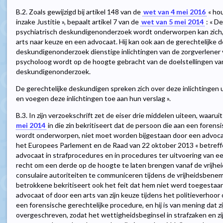
B.2. Zoals gewijzigd bij artikel 148 van de
wet van 4 mei 2016
« hou
inzake Justitie », bepaalt artikel 7 van de
wet van 5 mei 2014
: « D
psychiatrisch deskundigenonderzoek wordt onderworpen kan zich, 
arts naar keuze en een advocaat. Hij kan ook aan de gerechtelijke de
deskundigenonderzoek dienstige inlichtingen van de zorgverlener v
psycholoog wordt op de hoogte gebracht van de doelstellingen van
deskundigenonderzoek.
De gerechtelijke deskundigen spreken zich over deze inlichtingen 
en voegen deze inlichtingen toe aan hun verslag ».
B.3. In zijn verzoekschrift zet de eiser drie middelen uiteen, waaruit b
mei 2014
in die zin bekritiseert dat de persoon die aan een fore
wordt onderworpen, niet moet worden bijgestaan door een advocaa
het Europees Parlement en de Raad van 22 oktober 2013 « betreff
advocaat in strafprocedures en in procedures ter uitvoering van 
recht om een derde op de hoogte te laten brengen vanaf de vrijh
consulaire autoriteiten te communiceren tijdens de vrijheidsbenem
betrokkene bekritiseert ook het feit dat hem niet werd toegestaa
advocaat of door een arts van zijn keuze tijdens het politieverhoor 
een forensische gerechtelijke procedure, en hij is van mening dat 
overgeschreven, zodat het wettigheidsbeginsel in strafzaken en zi