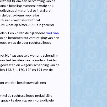
erzoekt hij om een hervorming van de
ationale bepaling overeenkomstig de «
diovisueel materieel te installeren
n de betrokkene, vóór elke
ok een « verzoekschrift tot
vJ », dat op 6 mei 2021 is ingediend.
kelen 1 en 26 van de bijzondere
wet van
op de beroepen tot vernietiging van een
egel, en op de door rechtscolleges
j het Hof vastgesteld wegens schending
 voor het bepalen van de onderscheiden
e gewesten en wegens schending van de
elen 143, § 1, 170, 172 en 191 van de
e moet worden beschouwd als een
nkel de rechtscolleges prejudiciële
spraak te doen op een « prejudiciële