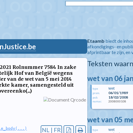
Etaamb
biedt de inho
nJustice.be
afkondigings- en publ
afprintbaar te zijn, en 
Teksten waarn
er 2021 Rolnummer 7584 In zake
ttelijk Hof van België wegens
wet van 06 ja
er van de wet van 5 mei 2014
erkte kamer, samengesteld uit
wet
type
overeenko(...)
06/01/1989
prom.
18/02/2008
pub.
2008000108
numac
wet van 05 me
le_body(...)
NL | FR
wet
type