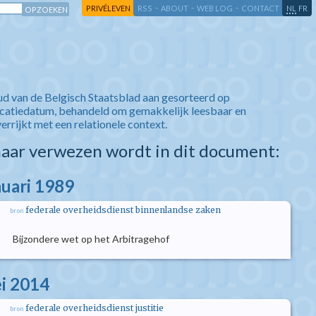
-
-
-
-
PRIVÉLEVEN
RSS
ABOUT
WEB LOG
CONTACT
NL
FR
ud van de Belgisch Staatsblad aan gesorteerd op
icatiedatum, behandeld om gemakkelijk leesbaar en
verrijkt met een relationele context.
aar verwezen wordt in dit document:
nuari 1989
federale overheidsdienst binnenlandse zaken
bron
Bijzondere wet op het Arbitragehof
i 2014
federale overheidsdienst justitie
bron