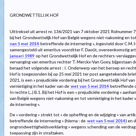
GRONDWETTELIJK HOF
Uittreksel uit arrest nr. 136/2021 van 7 oktober 2021 Rolnummer 75
bij het Grondwettelijk Hof van België wegens niet-nakoming en tot
van 5 mei 2014
betreffende de internering », ingesteld door C.M. 
samengesteld uit emeritus voorzitter F. Daoût, overeenkomstig art
januari 1989
op het Grondwettelijk Hof en de rechters-verslaggeve
vervanging van emeritus rechter T. Merckx-Van Goey, bijgestaan doo
beraad het volgende arrest : I. Onderwerp van het beroep en recht
Hof is toegezonden bij op 25 mei 2021 ter post aangetekende brief 
2021, is een « prejudiciële vordering bij het Grondwettelijk Hof v
vernietiging in het kader van de
wet van 5 mei 2014
betreffende de
In rechte (...) B.1. Bij het Hof is een « prejudiciële vordering » aan
van België wegens niet-nakoming en tot vernietiging in het kader 
de internering ».
De « vordering » strekt tot « de opheffing en de wijziging » van arti
betreffende de internering » (hierna : de
wet van 5 mei 2014
) en 
ongrondwettigheidsverklaring » wegens schending van de verdragsr
toepassing zijn in strafzaken.