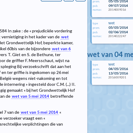
05/05/2014
prom.
09/07/2014
pub.
2014009316
numac
wet
type
05/05/2014
prom.
84 In zake : de « prejudiciële vordering
02/06/2014
pub.
2014022247
 vernietiging in het kader van de
wet
numac
Het Grondwettelijk Hof, beperkte kamer,
ikel 60bis van de bijzondere
wet van 6
wet van 04 me
rs T. Giet en S. de Bethune, ter
r de griffier F. Meersschaut, wijst na
wet
type
spleging Bij verzoekschrift dat aan het
04/05/2016
prom.
en ter griffie is ingekomen op 26 mei
13/05/2016
pub.
2016009201
numac
an België wegens niet-nakoming en tot
 internering » ingesteld door C.M. (...) II.
hangig gemaakt « bij het Grondwettelijk Hof
van de
wet van 5 mei 2014
betreffende
kel 7 van de
wet van 5 mei 2014
«
de verzoeker vraagt een «
echtelijke verplichtingen die van