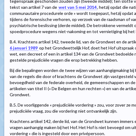
tegenspraak geschonden zouden zijn (tweede middel); ten slotte v
tekst van artikel 7 van de
wet van 5 mei 2014
, hetzij opdat die n
communautaire procedurele orde » wordt toegepast, hetzij opdat au
tijdens de forensische verhoren, op verzoek van de raadsman of va
psychiatrische beslissing (derde middel). De betrokkene vermeldt o
spoedprocedure wegens niet-nakoming en tot vernietiging bij het H
B.4. Krachtens artikel 142, tweede lid, van de Grondwet en de arti
6 januari 1989
op het Grondwettelijk Hof, doet het Hof uitspraak 
wet, een decreet of een in artikel 134 van de Grondwet bedoelde r
gestelde prejudiciële vragen die erop betrekking hebben.
Bij die bepalingen worden de twee wijzen van aanhangigmaking bi
van de regels die door of krachtens de Grondwet zijn vastgesteld
bevoegdheid van de federale overheid, de gemeenschappen en d
artikelen van titel II (« De Belgen en hun rechten ») en van de artik
Grondwet.
B.5. De voorliggende « prejudiciële vordering » zou, voor zover z
prejudiciële vraag, zou die vordering niet ontvankelijk zijn.
Krachtens artikel 142, derde lid, van de Grondwet kunnen immers e
vragen aanhangig maken bij het Hof. Het Hof is niet bevoegd om uit
vordering » die is ingesteld door een privépersoon.