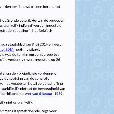
et worden beschouwd als een beroep tot
het Grondwettelijk Hof zijn de beroepen
ntvankelijk indien zij worden ingesteld
streden bepaling in het Belgisch
sch Staatsblad van 9 juli 2014 en werd
mei 2014
heeft gewijzigd,
olg was de termijn om een beroep tot
iciële vordering » werd ingesteld op 26
te van de « prejudiciële vordering »,
op de toetsing van de concrete
 van de verzoeker, hetzij op de opheffing
laarblijkelijk niet tot de bevoegdheid van
melde bijzondere
wet van 6 januari 1989
.
lijk niet ontvankelijk.
temmen uitspraak doende, zegt voor