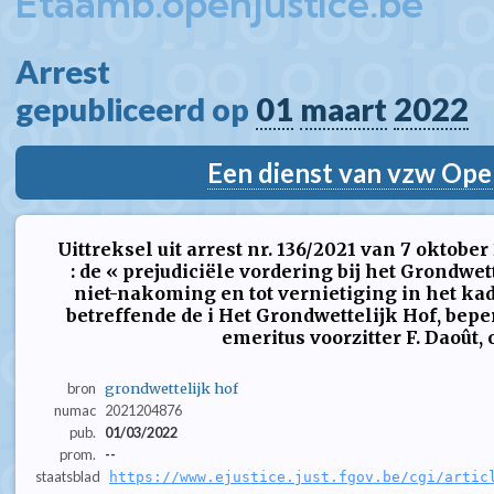
Etaamb.openjustice.be
Arrest  
gepubliceerd op 
01
maart
2022
Een dienst van vzw Ope
Uittreksel uit arrest nr. 136/2021 van 7 oktob
: de « prejudiciële vordering bij het Grondwe
niet-nakoming en tot vernietiging in het kad
betreffende de i Het Grondwettelijk Hof, bep
emeritus voorzitter F. Daoût, 
bron
grondwettelijk hof
numac
2021204876
pub.
01/03/2022
prom.
--
staatsblad
https://www.ejustice.just.fgov.be/cgi/artic