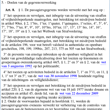
5. - Doelen van de gegevensverwerking
Art. 8.
§ 1. De passagiersgegevens worden verwerkt met het oog op :
1° het opsporen en vervolgen, met inbegrip van de uitvoering van straffen
of vrijheidsbeperkende maatregelen, met betrekking tot misdrijven bedoeld
in artikel 90ter, § 2, 1°bis, 1°ter, 1°quater, 1°quinquies, 1°octies, 4°, 5°, 6°,
7°, 7°bis, 7°ter, 8°, 9°, 10°, 10°bis, 10°ter, 11°, 13°, 13° bis, 14°, 16°,
17°, 18°, 19° en § 3, van het Wetboek van Strafvordering;
2° het opsporen en vervolgen, met inbegrip van de uitvoering van straffen
of vrijheidsbeperkende maatregelen, met betrekking tot misdrijven bedoeld
in de artikelen 196, voor wat betreft valsheid in authentieke en openbare
geschriften, 198, 199, 199bis, 207, 213, 375 en 505 van het Strafwetboek;
3° de preventie van ernstige inbreuken op de openbare veiligheid in het
kader van gewelddadige radicalisering door het toezien op fenomenen en
wet
groeperingen overeenkomstig artikel 44/5, § 1, 2° en 3° en § 2, van de
van 5 augustus 1992
op het politieambt;
4° het toezien op activiteiten bedoeld in de artikelen 7, 1° en 3°/1, en 11, §
wet van 30 november 1998
1, 1° tot 3° en 5°, van de
houdende regeling
van de inlichtingen- en veiligheidsdienst;
5° het opsporen en vervolgen met betrekking tot de misdrijven bedoeld in
artikel 220, § 2, van de algemene wet van van 18 juli 1977 inzake douane en
wet van 22 december 2009
accijnzen en artikel 45, derde lid, van de
betreffende de algemene regeling inzake accijnzen.
§ 2. Onder de voorwaarden bepaald in hoofdstuk 11, worden de
passagiersgegevens eveneens verwerkt ter verbetering van de controles van
personen aan de buitengrenzen en ter bestrijding van illegale immigratie.