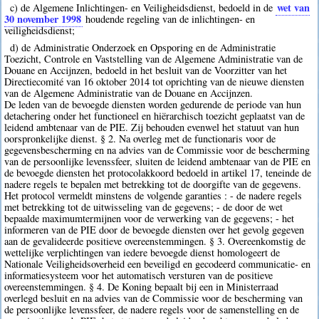
wet van
c) de Algemene Inlichtingen- en Veiligheidsdienst, bedoeld in de
30 november 1998
houdende regeling van de inlichtingen- en
veiligheidsdienst;
d) de Administratie Onderzoek en Opsporing en de Administratie
Toezicht, Controle en Vaststelling van de Algemene Administratie van de
Douane en Accijnzen, bedoeld in het besluit van de Voorzitter van het
Directiecomité van 16 oktober 2014 tot oprichting van de nieuwe diensten
van de Algemene Administratie van de Douane en Accijnzen.
De leden van de bevoegde diensten worden gedurende de periode van hun
detachering onder het functioneel en hiërarchisch toezicht geplaatst van de
leidend ambtenaar van de PIE. Zij behouden evenwel het statuut van hun
oorspronkelijke dienst. § 2. Na overleg met de functionaris voor de
gegevensbescherming en na advies van de Commissie voor de bescherming
van de persoonlijke levenssfeer, sluiten de leidend ambtenaar van de PIE en
de bevoegde diensten het protocolakkoord bedoeld in artikel 17, teneinde de
nadere regels te bepalen met betrekking tot de doorgifte van de gegevens.
Het protocol vermeldt minstens de volgende garanties : - de nadere regels
met betrekking tot de uitwisseling van de gegevens; - de door de wet
bepaalde maximumtermijnen voor de verwerking van de gegevens; - het
informeren van de PIE door de bevoegde diensten over het gevolg gegeven
aan de gevalideerde positieve overeenstemmingen. § 3. Overeenkomstig de
wettelijke verplichtingen van iedere bevoegde dienst homologeert de
Nationale Veiligheidsoverheid een beveiligd en gecodeerd communicatie- en
informatiesysteem voor het automatisch versturen van de positieve
overeenstemmingen. § 4. De Koning bepaalt bij een in Ministerraad
overlegd besluit en na advies van de Commissie voor de bescherming van
de persoonlijke levenssfeer, de nadere regels voor de samenstelling en de