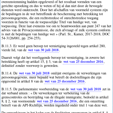
overeenstemming hadden opgeleverd of het resultaat vormden van een
gerichte opzoeking en dus te weten of hij al dan niet door de bevoegde
diensten werd onderzocht. Door het afschaffen van voormeld systeem zijn
de bepalingen in de wet betreffende de bescherming met betrekking tot
persoonsgegevens, die een rechtstreekse of onrechtstreekse toegang
voorzien in functie van de toepasselijke Titel van huidige wet, van
toepassing. Deze laat eveneens toe om te beantwoorden aan punt 247 van het
advies van de Privacycommissie, die zich afvraagt of zulk systeem conform
is met de bepalingen van huidige wet » (Parl. St., Kamer, 2017-2018, DOC
54-3126/001, pp. 254-255).
B.11.3. Er werd geen beroep tot vernietiging ingesteld tegen artikel 280,
wet van 30 juli 2018
vierde lid, van de
.
Daaruit volgt dat het voorliggende beroep tot vernietiging, in zoverre het
wet van 25 december 2016
betrekking heeft op artikel 15, § 3, van de
,
definitief zonder voorwerp is geworden.
wet van 30 juli 2018
B.11.4. De
omlijnt overigens de verwerkingen van
persoonsgegevens, meer bepaald wat betreft de doelstellingen die zijn
wet van 25 december 2016
opgesomd in artikel 8 van de
.
wet van 30 juli 2018
B.11.5. De parlementaire voorbereiding van de
zet in
dat verband uiteen : « De verwerkingen ter verbetering van de
grenscontroles en bestrijding van de illegale immigratie, bedoeld in artikel
wet van 25 december 2016
8, § 2, van voornoemde
, die een omzetting
betreft van de API-Richtlijn, worden ingedeeld onder titel 1 van deze wet.
De verwerkingen in het kader van de finaliteiten opgenomen in artikel 8, §