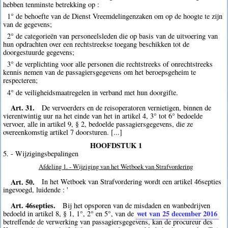
hebben tenminste betrekking op :
1° de behoefte van de Dienst Vreemdelingenzaken om op de hoogte te zijn
van de gegevens;
2° de categorieën van personeelsleden die op basis van de uitvoering van
hun opdrachten over een rechtstreekse toegang beschikken tot de
doorgestuurde gegevens;
3° de verplichting voor alle personen die rechtstreeks of onrechtstreeks
kennis nemen van de passagiersgegevens om het beroepsgeheim te
respecteren;
4° de veiligheidsmaatregelen in verband met hun doorgifte.
Art. 31.
De vervoerders en de reisoperatoren vernietigen, binnen de
vierentwintig uur na het einde van het in artikel 4, 3° tot 6° bedoelde
vervoer, alle in artikel 9, § 2, bedoelde passagiersgegevens, die ze
overeenkomstig artikel 7 doorsturen. [...]
HOOFDSTUK 1
5. - Wijzigingsbepalingen
Afdeling 1. - Wijziging van het Wetboek van Strafvordering
Art. 50.
In het Wetboek van Strafvordering wordt een artikel 46septies
ingevoegd, luidende : '
Art. 46septies.
Bij het opsporen van de misdaden en wanbedrijven
wet van 25 december 2016
bedoeld in artikel 8, § 1, 1°, 2° en 5°, van de
betreffende de verwerking van passagiersgegevens, kan de procureur des