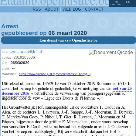
^
-
NL
FR
RSS
ABOUT
WEB LOG
CONTACT
Arrest
gepubliceerd op
06
maart
2020
Een dienst van vzw OpenJustice.be
grondwettelijk hof
bron
2019205036
numac
06/03/2020
pub.
--
prom.
staatsblad
https://www.ejustice.just.fgov.be/cgi/article_body(...)
Uittreksel uit arrest nr. 135/2019 van 17 oktober 2019 Rolnummer 6713 In
wet van 25
zake : het beroep tot gehele of gedeeltelijke vernietiging van de
december 2016
« betreffende de verwerking van passagiersgegevens »,
ingesteld door de vzw « Ligue des Droits de l'Homme ».
Het Grondwettelijk Hof, samengesteld uit de voorzitters F. Daoût en A.
Alen, en de rechters L. Lavrysen, J.-P. Snappe, J.-P. Moerman, E. Derycke,
T. Merckx-Van Goey, P. Nihoul, T. Giet, R. Leysen, J. Moerman en M.
Pâques, bijgestaan door de griffier F. Meersschaut, onder voorzitterschap
van voorzitter F. Daoût, wijst na beraad het volgende arrest : I. Onderwerp
van het beroep en rechtspleging Bij verzoekschrift dat aan het Hof is