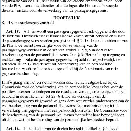
organisatie van de PIE, het statuut van de leidend ambtenaar en de leden
van de PIE, evenals de directies of afdelingen die binnen de bevoegde
diensten instaan voor de verwerking van de passagiersgegevens.
HOOFDSTUK
8. - De passagiersgegevensbank
Art. 15.
§ 1. Er wordt een passagiersgegevensbank opgericht die door
de Federale Overheidsdienst Binnenlandse Zaken wordt beheerd en waarin
de passagiersgegevens worden geregistreerd. § 2. De leidend ambtenaar van
de PIE is de verantwoordelijke voor de verwerking van de
passagiersgegevensbank in de zin van artikel 1, § 4, van de wet tot
bescherming van de persoonlijke levenssfeer. § 3. Het recht op toegang en
rechtzetting inzake de passagiersgegevens, bepaald in respectievelijk de
artikelen 10 en 12 van de wet tot bescherming van de persoonlijke
levenssfeer, wordt rechtstreeks uitgeoefend bij de functionaris voor de
gegevensbescherming.
In afwijking van het eerste lid worden deze rechten uitgeoefend bij de
Commissie voor de bescherming van de persoonlijke levenssfeer voor de
positieve overeenstemmingen en de resultaten van de gerichte opzoekingen
bedoeld in de artikelen 24 tot 27. § 4. De verwerkingen van de
passagiersgegevens uitgevoerd volgens deze wet worden onderworpen aan de
wet bescherming van de persoonlijke levenssfeer met betrekking tot de
verwerking van gegevens met een persoonlijk karakter. De Commissie voor
de bescherming van de persoonlijke levenssfeer oefent haar bevoegdheden
uit die de wet tot bescherming van de persoonlijke levenssfeer bepaalt.
Art. 16.
In het kader van de doelen beoogd in artikel 8, § 1, is de