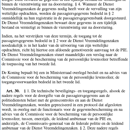
binnen de vierentwintig uur na doorsturing. § 4. Wanneer de Dienst
Vreemdelingenzaken de gegevens nodig heeft voor de vervulling van zijn
wettelijke opdrachten, worden de passagiersgegevens bedoeld in § 2
onmiddellijk na hun registratie in de passagiersgegevensbank doorgestuurd.
De Dienst Vreemdelingenzaken bewaart deze gegevens in een tijdelijk
bestand en vernietigt ze binnen de vierentwintig uur na doorsturing.
Indien, na het verstrijken van deze termijn, de toegang tot de
passagiersgegevens bedoeld in § 2 voor de Dienst Vreemdelingenzaken
noodzakelijk is in het kader van de uitvoering van zijn wettelijke
opdrachten, richt hij hiertoe een afdoende gemotiveerde aanvraag tot de PIE.
De Dienst Vreemdelingenzaken stuurt maandelijks een verslag naar de
Commissie voor de bescherming van de persoonlijke levenssfeer betreffende
de toepassing van het tweede lid.
De Koning bepaalt bij een in Ministerraad overlegd besluit en na advies van
de Commissie voor de bescherming van de persoonlijke levenssfeer, de
toegangsvoorwaarden bedoeld in het tweede lid.
Art. 30.
§ 1. De technische beveiligings- en toegangsregels, alsook de
nadere regels voor de doorgifte van de passagiersgegevens aan de
politiediensten belast met de grenscontroles en aan de Dienst
Vreemdelingenzaken, worden gepreciseerd in een protocol dat afgesloten
wordt, in overleg met de functionaris voor de gegevensbescherming en na
advies van de Commissie voor de bescherming van de persoonlijke
levenssfeer, tussen, enerzijds, de leidend ambtenaar van de PIE en,
anderzijds, de Commissaris-generaal van de federale politie en de leidend
ambtenaar van de Dienst Vreemdelingenzaken. § 2. Deze nadere regels