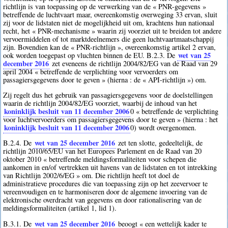
richtlijn is van toepassing op de verwerking van de « PNR-gegevens »
betreffende de luchtvaart maar, overeenkomstig overweging 33 ervan, sluit
zij voor de lidstaten niet de mogelijkheid uit om, krachtens hun nationaal
recht, het « PNR-mechanisme » waarin zij voorziet uit te breiden tot andere
vervoermiddelen of tot marktdeelnemers die geen luchtvaartmaatschappij
zijn. Bovendien kan de « PNR-richtlijn », overeenkomstig artikel 2 ervan,
wet van 25
ook worden toegepast op vluchten binnen de EU. B.2.3. De
december 2016
zet eveneens de richtlijn 2004/82/EG van de Raad van 29
april 2004 « betreffende de verplichting voor vervoerders om
passagiersgegevens door te geven » (hierna : de « API-richtlijn ») om.
Zij regelt dus het gebruik van passagiersgegevens voor de doelstellingen
waarin de richtlijn 2004/82/EG voorziet, waarbij de inhoud van het
koninklijk besluit van 11 december 2006
0
« betreffende de verplichting
voor luchtvervoerders om passagiersgegevens door te geven » (hierna : het
koninklijk besluit van 11 december 2006
0
) wordt overgenomen.
wet van 25 december 2016
B.2.4. De
zet ten slotte, gedeeltelijk, de
richtlijn 2010/65/EU van het Europees Parlement en de Raad van 20
oktober 2010 « betreffende meldingsformaliteiten voor schepen die
aankomen in en/of vertrekken uit havens van de lidstaten en tot intrekking
van Richtlijn 2002/6/EG » om. Die richtlijn heeft tot doel de
administratieve procedures die van toepassing zijn op het zeevervoer te
vereenvoudigen en te harmoniseren door de algemene invoering van de
elektronische overdracht van gegevens en door rationalisering van de
meldingsformaliteiten (artikel 1, lid 1).
wet van 25 december 2016
B.3.1. De
beoogt « een wettelijk kader te