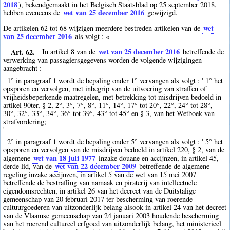
2018
), bekendgemaakt in het Belgisch Staatsblad op 25 september 2018,
wet van 25 december 2016
hebben eveneens de
gewijzigd.
wet
De artikelen 62 tot 68 wijzigen meerdere bestreden artikelen van de
van 25 december 2016
als volgt : «
Art. 62.
wet van 25 december 2016
In artikel 8 van de
betreffende de
verwerking van passagiersgegevens worden de volgende wijzigingen
aangebracht :
1° in paragraaf 1 wordt de bepaling onder 1° vervangen als volgt : ' 1° het
opsporen en vervolgen, met inbegrip van de uitvoering van straffen of
vrijheidsbeperkende maatregelen, met betrekking tot misdrijven bedoeld in
artikel 90ter, § 2, 2°, 3°, 7°, 8°, 11°, 14°, 17° tot 20°, 22°, 24° tot 28°,
30°, 32°, 33°, 34°, 36° tot 39°, 43° tot 45° en § 3, van het Wetboek van
strafvordering;
'
2° in paragraaf 1 wordt de bepaling onder 5° vervangen als volgt : ' 5° het
opsporen en vervolgen van de misdrijven bedoeld in artikel 220, § 2, van de
wet van 18 juli 1977
algemene
inzake douane en accijnzen, in artikel 45,
wet van 22 december 2009
derde lid, van de
betreffende de algemene
regeling inzake accijnzen, in artikel 5 van de wet van 15 mei 2007
betreffende de bestraffing van namaak en piraterij van intellectuele
eigendomsrechten, in artikel 26 van het decreet van de Duitstalige
gemeenschap van 20 februari 2017 ter bescherming van roerende
cultuurgoederen van uitzonderlijk belang alsook in artikel 24 van het decreet
van de Vlaamse gemeenschap van 24 januari 2003 houdende bescherming
van het roerend cultureel erfgoed van uitzonderlijk belang, het ministerieel