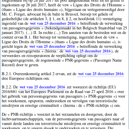
toegezonden bij op 24 juli 2017 ter post aangetekende brief en ter griffie is
ingekomen op 26 juli 2017, heeft de vzw « Ligue des Droits de l'Homme »
(thans « Ligue des droits humains »), bijgestaan en vertegenwoordigd door
Mr. C. Forget, advocaat bij de balie te Brussel, beroep tot gehele of
gedeeltelijke (de artikelen 3, § 1, en 8, § 2, en hoofdstuk 11) vernietiging
wet van 25 december 2016
ingesteld van de
« betreffende de verwerking
van passagiersgegevens » (bekendgemaakt in het Belgisch Staatsblad van 25
januari 2017). (...) II. In rechte (...) Ten aanzien van de bestreden wet en de
context ervan B.1. Het beroep tot vernietiging, ingesteld door de vzw «
Ligue des Droits de l'Homme » (thans « Ligue des droits humains »), is
wet van 25 december 2016
gericht tegen de
« betreffende de verwerking
wet van 25 december 2016
van passagiersgegevens » (hierna : de
), de
vervoerders en reisoperatoren de verplichting oplegt om de
passagiersgegevens, de zogenoemde « PNR-gegevens » (Passenger Name
Record) door te geven.
wet van 25 december 2016
B.2.1. Overeenkomstig artikel 2 ervan, zet de
drie Europese richtlijnen om.
wet van 25 december 2016
B.2.2. De
zet vooreerst de richtlijn (EU)
2016/681 van het Europees Parlement en de Raad van 27 april 2016 « over
het gebruik van persoonsgegevens van passagiers (« PNR-gegevens ») voor
het voorkomen, opsporen, onderzoeken en vervolgen van terroristische
misdrijven en ernstige criminaliteit » (hierna : de « PNR-richtlijn ») om.
De « PNR-richtlijn » voorziet in het verzamelen en doorgeven, door de
luchtvaartmaatschappijen, van de persoonsgegevens van passagiers naar of
vanuit derde landen om terroristische misdrijven en ernstige criminaliteit te
voorkomen, op te sporen alsook te onderzoeken en te vervolgen. Die