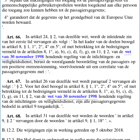
gemeenschappelijke gebruikersprofielen worden toegekend aan elke persoon
die toegang zou kunnen hebben tot de passagiersgegevens;
4° garandeert dat de gegevens op het grondgebied van de Europese Unie
worden bewaard.
'.
Art. 66.
In artikel 24, § 2, van dezelfde wet, wordt de inleidende zin
van het eerste lid vervangen als volgt : ' In het kader van de doelen beoogd
in artikel 8, § 1, 1°, 2°, 4° en 5°, of met betrekking tot de bedreigingen
wet
vermeld in de artikelen 8, 1°, a), b), c), d), f), g), en 11, § 2, van de
van 30 november 1998
houdende regeling van de inlichtingen- en
veiligheidsdienst, berust de voorafgaande beoordeling van de passagiers op
een positieve overeenstemming, voortvloeiende uit een correlatie van de
passagiersgegevens met : '.
Art. 67.
In artikel 26 van dezelfde wet wordt paragraaf 2 vervangen als
volgt : ' § 2. Voor het doel beoogd in artikel 8, § 1, 1°, 2°, 4° en 5°, of met
betrekking tot de bedreigingen vermeld in de artikelen 8, 1°, a), b), c), d),
wet van 30 november 1998
f), g), en 11, § 2, van de
houdende regeling
van de inlichtingen- en veiligheidsdienst, zijn alle passagiersgegevens
bedoeld in artikel 9 toegankelijk. '.
Art. 68.
In artikel 31 van dezelfde wet worden de woorden ' in artikel
9, § 2 ' vervangen door de woorden ' in artikel 9, § 1, 18° '. ».
B.12.2. Die wijzigingen zijn in werking getreden op 5 oktober 2018.
B.12.3. Het Hof dient te onderzoeken in welke mate die wijzigingen een