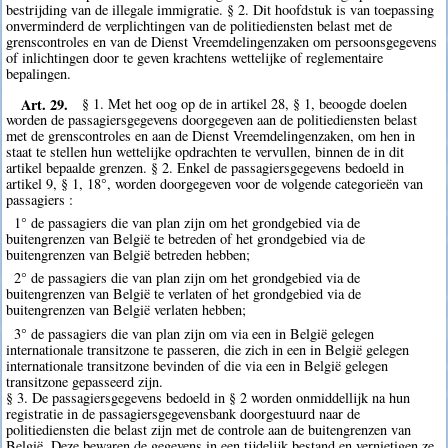
bestrijding van de illegale immigratie. § 2. Dit hoofdstuk is van toepassing
onverminderd de verplichtingen van de politiediensten belast met de
grenscontroles en van de Dienst Vreemdelingenzaken om persoonsgegevens
of inlichtingen door te geven krachtens wettelijke of reglementaire
bepalingen.
Art. 29.
§ 1. Met het oog op de in artikel 28, § 1, beoogde doelen
worden de passagiersgegevens doorgegeven aan de politiediensten belast
met de grenscontroles en aan de Dienst Vreemdelingenzaken, om hen in
staat te stellen hun wettelijke opdrachten te vervullen, binnen de in dit
artikel bepaalde grenzen. § 2. Enkel de passagiersgegevens bedoeld in
artikel 9, § 1, 18°, worden doorgegeven voor de volgende categorieën van
passagiers :
1° de passagiers die van plan zijn om het grondgebied via de
buitengrenzen van België te betreden of het grondgebied via de
buitengrenzen van België betreden hebben;
2° de passagiers die van plan zijn om het grondgebied via de
buitengrenzen van België te verlaten of het grondgebied via de
buitengrenzen van België verlaten hebben;
3° de passagiers die van plan zijn om via een in België gelegen
internationale transitzone te passeren, die zich in een in België gelegen
internationale transitzone bevinden of die via een in België gelegen
transitzone gepasseerd zijn.
§ 3. De passagiersgegevens bedoeld in § 2 worden onmiddellijk na hun
registratie in de passagiersgegevensbank doorgestuurd naar de
politiediensten die belast zijn met de controle aan de buitengrenzen van
België. Deze bewaren de gegevens in een tijdelijk bestand en vernietigen ze