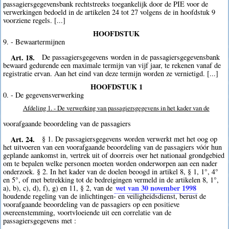
passagiersgegevensbank rechtstreeks toegankelijk door de PIE voor de
verwerkingen bedoeld in de artikelen 24 tot 27 volgens de in hoofdstuk 9
voorziene regels. [...]
HOOFDSTUK
9. - Bewaartermijnen
Art. 18.
De passagiersgegevens worden in de passagiersgegevensbank
bewaard gedurende een maximale termijn van vijf jaar, te rekenen vanaf de
registratie ervan. Aan het eind van deze termijn worden ze vernietigd. [...]
HOOFDSTUK 1
0. - De gegevensverwerking
Afdeling 1. - De verwerking van passagiersgegevens in het kader van de
voorafgaande beoordeling van de passagiers
Art. 24.
§ 1. De passagiersgegevens worden verwerkt met het oog op
het uitvoeren van een voorafgaande beoordeling van de passagiers vóór hun
geplande aankomst in, vertrek uit of doorreis over het nationaal grondgebied
om te bepalen welke personen moeten worden onderworpen aan een nader
onderzoek. § 2. In het kader van de doelen beoogd in artikel 8, § 1, 1°, 4°
en 5°, of met betrekking tot de bedreigingen vermeld in de artikelen 8, 1°,
wet van 30 november 1998
a), b), c), d), f), g) en 11, § 2, van de
houdende regeling van de inlichtingen- en veiligheidsdienst, berust de
voorafgaande beoordeling van de passagiers op een positieve
overeenstemming, voortvloeiende uit een correlatie van de
passagiersgegevens met :