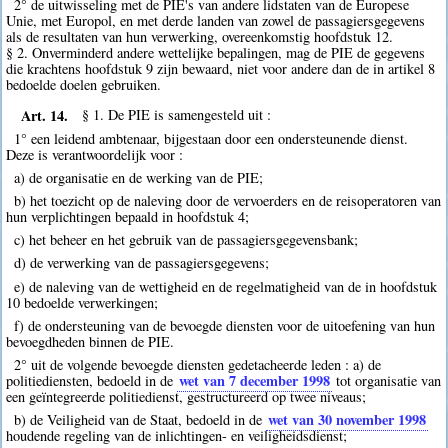
2° de uitwisseling met de PIE's van andere lidstaten van de Europese
Unie, met Europol, en met derde landen van zowel de passagiersgegevens
als de resultaten van hun verwerking, overeenkomstig hoofdstuk 12.
§ 2. Onverminderd andere wettelijke bepalingen, mag de PIE de gegevens
die krachtens hoofdstuk 9 zijn bewaard, niet voor andere dan de in artikel 8
bedoelde doelen gebruiken.
Art. 14.
§ 1. De PIE is samengesteld uit :
1° een leidend ambtenaar, bijgestaan door een ondersteunende dienst.
Deze is verantwoordelijk voor :
a) de organisatie en de werking van de PIE;
b) het toezicht op de naleving door de vervoerders en de reisoperatoren van
hun verplichtingen bepaald in hoofdstuk 4;
c) het beheer en het gebruik van de passagiersgegevensbank;
d) de verwerking van de passagiersgegevens;
e) de naleving van de wettigheid en de regelmatigheid van de in hoofdstuk
10 bedoelde verwerkingen;
f) de ondersteuning van de bevoegde diensten voor de uitoefening van hun
bevoegdheden binnen de PIE.
2° uit de volgende bevoegde diensten gedetacheerde leden : a) de
wet van 7 december 1998
politiediensten, bedoeld in de
tot organisatie van
een geïntegreerde politiedienst, gestructureerd op twee niveaus;
wet van 30 november 1998
b) de Veiligheid van de Staat, bedoeld in de
houdende regeling van de inlichtingen- en veiligheidsdienst;