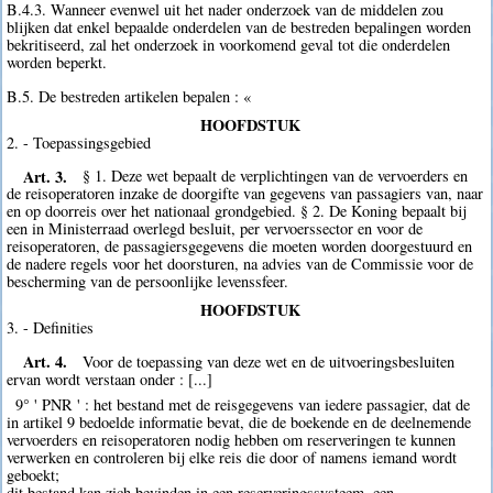
B.4.3. Wanneer evenwel uit het nader onderzoek van de middelen zou
blijken dat enkel bepaalde onderdelen van de bestreden bepalingen worden
bekritiseerd, zal het onderzoek in voorkomend geval tot die onderdelen
worden beperkt.
B.5. De bestreden artikelen bepalen : «
HOOFDSTUK
2. - Toepassingsgebied
Art. 3.
§ 1. Deze wet bepaalt de verplichtingen van de vervoerders en
de reisoperatoren inzake de doorgifte van gegevens van passagiers van, naar
en op doorreis over het nationaal grondgebied. § 2. De Koning bepaalt bij
een in Ministerraad overlegd besluit, per vervoerssector en voor de
reisoperatoren, de passagiersgegevens die moeten worden doorgestuurd en
de nadere regels voor het doorsturen, na advies van de Commissie voor de
bescherming van de persoonlijke levenssfeer.
HOOFDSTUK
3. - Definities
Art. 4.
Voor de toepassing van deze wet en de uitvoeringsbesluiten
ervan wordt verstaan onder : [...]
9° ' PNR ' : het bestand met de reisgegevens van iedere passagier, dat de
in artikel 9 bedoelde informatie bevat, die de boekende en de deelnemende
vervoerders en reisoperatoren nodig hebben om reserveringen te kunnen
verwerken en controleren bij elke reis die door of namens iemand wordt
geboekt;
dit bestand kan zich bevinden in een reserveringssysteem, een