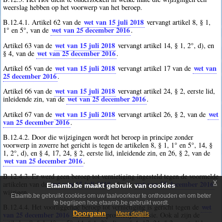
weerslag hebben op het voorwerp van het beroep.
wet van 15 juli 2018
B.12.4.1. Artikel 62 van de
vervangt artikel 8, § 1,
wet van 25 december 2016
1° en 5°, van de
.
wet van 15 juli 2018
Artikel 63 van de
vervangt artikel 14, § 1, 2°, d), en
wet van 25 december 2016
§ 4, van de
.
wet van 15 juli 2018
wet van
Artikel 65 van de
vervangt artikel 17 van de
25 december 2016
.
wet van 15 juli 2018
Artikel 66 van de
vervangt artikel 24, § 2, eerste lid,
wet van 25 december 2016
inleidende zin, van de
.
wet van 15 juli 2018
wet
Artikel 67 van de
vervangt artikel 26, § 2, van de
van 25 december 2016
.
B.12.4.2. Door die wijzigingen wordt het beroep in principe zonder
voorwerp in zoverre het gericht is tegen de artikelen 8, § 1, 1° en 5°, 14, §
1, 2°, d), en § 4, 17, 24, § 2, eerste lid, inleidende zin, en 26, § 2, van de
wet van 25 december 2016
.
B.12.4.3. Er werd geen beroep tot vernietiging ingesteld tegen de voormelde
x
wet van 15 juli 2018
wet van 25 december 2016
artikelen van de
, die de
Etaamb.be maakt gebruik van cookies
wijzigen.
Etaamb.be gebruikt cookies om uw taalvoorkeur te onthouden en om beter
te begrijpen hoe etaamb.be gebruikt wordt.
wet
B.12.4.4. Het voorliggende beroep tot vernietiging is gericht tegen de
Doorgaan
van 25 december 2016
in haar oorspronkelijke versie. Ook al zijn de
Meer details