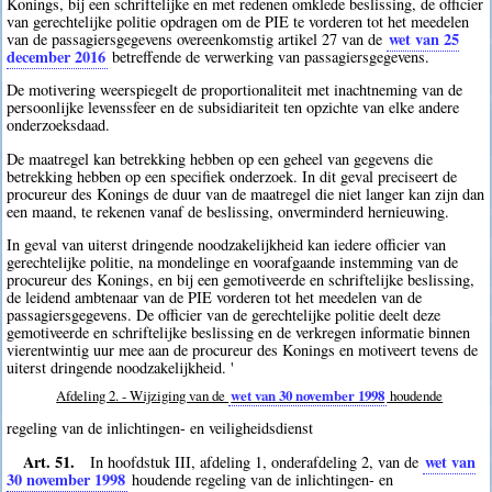
Konings, bij een schriftelijke en met redenen omklede beslissing, de officier
van gerechtelijke politie opdragen om de PIE te vorderen tot het meedelen
wet van 25
van de passagiersgegevens overeenkomstig artikel 27 van de
december 2016
betreffende de verwerking van passagiersgegevens.
De motivering weerspiegelt de proportionaliteit met inachtneming van de
persoonlijke levenssfeer en de subsidiariteit ten opzichte van elke andere
onderzoeksdaad.
De maatregel kan betrekking hebben op een geheel van gegevens die
betrekking hebben op een specifiek onderzoek. In dit geval preciseert de
procureur des Konings de duur van de maatregel die niet langer kan zijn dan
een maand, te rekenen vanaf de beslissing, onverminderd hernieuwing.
In geval van uiterst dringende noodzakelijkheid kan iedere officier van
gerechtelijke politie, na mondelinge en voorafgaande instemming van de
procureur des Konings, en bij een gemotiveerde en schriftelijke beslissing,
de leidend ambtenaar van de PIE vorderen tot het meedelen van de
passagiersgegevens. De officier van de gerechtelijke politie deelt deze
gemotiveerde en schriftelijke beslissing en de verkregen informatie binnen
vierentwintig uur mee aan de procureur des Konings en motiveert tevens de
uiterst dringende noodzakelijkheid. '
Afdeling 2. - Wijziging van de
wet van 30 november 1998
houdende
regeling van de inlichtingen- en veiligheidsdienst
Art. 51.
wet van
In hoofdstuk III, afdeling 1, onderafdeling 2, van de
30 november 1998
houdende regeling van de inlichtingen- en