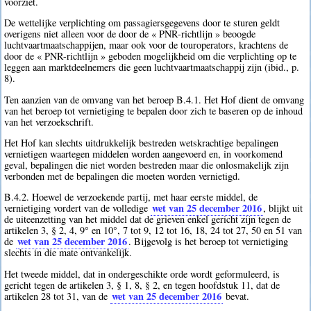
voorziet.
De wettelijke verplichting om passagiersgegevens door te sturen geldt
overigens niet alleen voor de door de « PNR-richtlijn » beoogde
luchtvaartmaatschappijen, maar ook voor de touroperators, krachtens de
door de « PNR-richtlijn » geboden mogelijkheid om die verplichting op te
leggen aan marktdeelnemers die geen luchtvaartmaatschappij zijn (ibid., p.
8).
Ten aanzien van de omvang van het beroep B.4.1. Het Hof dient de omvang
van het beroep tot vernietiging te bepalen door zich te baseren op de inhoud
van het verzoekschrift.
Het Hof kan slechts uitdrukkelijk bestreden wetskrachtige bepalingen
vernietigen waartegen middelen worden aangevoerd en, in voorkomend
geval, bepalingen die niet worden bestreden maar die onlosmakelijk zijn
verbonden met de bepalingen die moeten worden vernietigd.
B.4.2. Hoewel de verzoekende partij, met haar eerste middel, de
wet van 25 december 2016
vernietiging vordert van de volledige
, blijkt uit
de uiteenzetting van het middel dat de grieven enkel gericht zijn tegen de
artikelen 3, § 2, 4, 9° en 10°, 7 tot 9, 12 tot 16, 18, 24 tot 27, 50 en 51 van
wet van 25 december 2016
de
. Bijgevolg is het beroep tot vernietiging
slechts in die mate ontvankelijk.
Het tweede middel, dat in ondergeschikte orde wordt geformuleerd, is
gericht tegen de artikelen 3, § 1, 8, § 2, en tegen hoofdstuk 11, dat de
wet van 25 december 2016
artikelen 28 tot 31, van de
bevat.