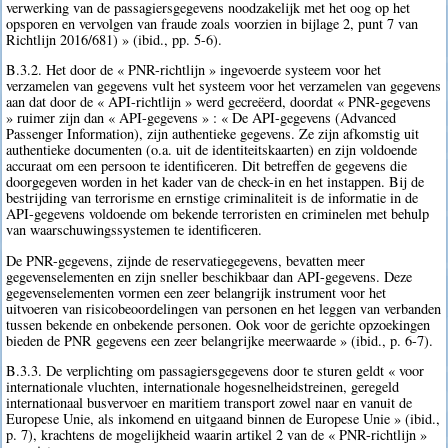
verwerking van de passagiersgegevens noodzakelijk met het oog op het
opsporen en vervolgen van fraude zoals voorzien in bijlage 2, punt 7 van
Richtlijn 2016/681) » (ibid., pp. 5-6).
B.3.2. Het door de « PNR-richtlijn » ingevoerde systeem voor het
verzamelen van gegevens vult het systeem voor het verzamelen van gegevens
aan dat door de « API-richtlijn » werd gecreëerd, doordat « PNR-gegevens
» ruimer zijn dan « API-gegevens » : « De API-gegevens (Advanced
Passenger Information), zijn authentieke gegevens. Ze zijn afkomstig uit
authentieke documenten (o.a. uit de identiteitskaarten) en zijn voldoende
accuraat om een persoon te identificeren. Dit betreffen de gegevens die
doorgegeven worden in het kader van de check-in en het instappen. Bij de
bestrijding van terrorisme en ernstige criminaliteit is de informatie in de
API-gegevens voldoende om bekende terroristen en criminelen met behulp
van waarschuwingssystemen te identificeren.
De PNR-gegevens, zijnde de reservatiegegevens, bevatten meer
gegevenselementen en zijn sneller beschikbaar dan API-gegevens. Deze
gegevenselementen vormen een zeer belangrijk instrument voor het
uitvoeren van risicobeoordelingen van personen en het leggen van verbanden
tussen bekende en onbekende personen. Ook voor de gerichte opzoekingen
bieden de PNR gegevens een zeer belangrijke meerwaarde » (ibid., p. 6-7).
B.3.3. De verplichting om passagiersgegevens door te sturen geldt « voor
internationale vluchten, internationale hogesnelheidstreinen, geregeld
internationaal busvervoer en maritiem transport zowel naar en vanuit de
Europese Unie, als inkomend en uitgaand binnen de Europese Unie » (ibid.,
p. 7), krachtens de mogelijkheid waarin artikel 2 van de « PNR-richtlijn »