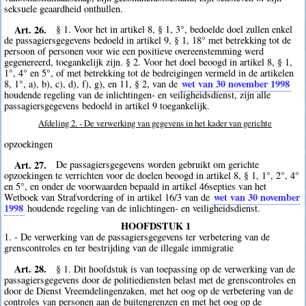
seksuele geaardheid onthullen.
Art. 26.
§ 1. Voor het in artikel 8, § 1, 3°, bedoelde doel zullen enkel
de passagiersgegevens bedoeld in artikel 9, § 1, 18° met betrekking tot de
persoon of personen voor wie een positieve overeenstemming werd
gegenereerd, toegankelijk zijn. § 2. Voor het doel beoogd in artikel 8, § 1,
1°, 4° en 5°, of met betrekking tot de bedreigingen vermeld in de artikelen
wet van 30 november 1998
8, 1°, a), b), c), d), f), g), en 11, § 2, van de
houdende regeling van de inlichtingen- en veiligheidsdienst, zijn alle
passagiersgegevens bedoeld in artikel 9 toegankelijk.
Afdeling 2. - De verwerking van gegevens in het kader van gerichte
opzoekingen
Art. 27.
De passagiersgegevens worden gebruikt om gerichte
opzoekingen te verrichten voor de doelen beoogd in artikel 8, § 1, 1°, 2°, 4°
en 5°, en onder de voorwaarden bepaald in artikel 46septies van het
wet van 30 november
Wetboek van Strafvordering of in artikel 16/3 van de
1998
houdende regeling van de inlichtingen- en veiligheidsdienst.
HOOFDSTUK 1
1. - De verwerking van de passagiersgegevens ter verbetering van de
grenscontroles en ter bestrijding van de illegale immigratie
Art. 28.
§ 1. Dit hoofdstuk is van toepassing op de verwerking van de
passagiersgegevens door de politiediensten belast met de grenscontroles en
door de Dienst Vreemdelingenzaken, met het oog op de verbetering van de
controles van personen aan de buitengrenzen en met het oog op de