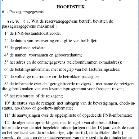
HOOFDSTUK
6. - Passagiersgegevens
Art. 9.
§ 1. Wat de reservatiegegevens betreft, bevatten de
passagiersgegevens maximaal :
1° de PNR-bestandslocatiecode;
2° de datum van reservering en afgifte van het biljet;
3° de geplande reisdata;
4° de namen, voornamen en geboortedatum;
5° het adres en de contactgegevens (telefoonnummer, e-mailadres);
6° de betalingsinformatie, met inbegrip van het factureringsadres;
7° de volledige reisroute voor de betrokken passagier;
8° de informatie over de ' geregistreerde reizigers ', met name de reizigers
die gebruikmaken van een loyauteitsprogramma voor frequent reizen;
9° het reisbureau of de reisagent;
10° de status van de reiziger, met inbegrip van de bevestigingen, check-in-
status, no-show- of go-show-informatie;
11° de aanwijzingen over de opgesplitste of opgedeelde PNR-informatie;
12° de algemene opmerkingen, met inbegrip van alle beschikbare
informatie over de niet-begeleide minderjarigen onder 18 jaar, zoals de naam
en het geslacht van de minderjarige, zijn leeftijd, de taal/talen die hij
spreekt, de naam en de contactgegevens van de voogd die de minderjarige