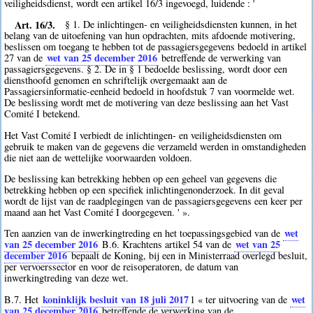
veiligheidsdienst, wordt een artikel 16/3 ingevoegd, luidende : '
Art. 16/3.
§ 1. De inlichtingen- en veiligheidsdiensten kunnen, in het
belang van de uitoefening van hun opdrachten, mits afdoende motivering,
beslissen om toegang te hebben tot de passagiersgegevens bedoeld in artikel
wet van 25 december 2016
27 van de
betreffende de verwerking van
passagiersgegevens. § 2. De in § 1 bedoelde beslissing, wordt door een
diensthoofd genomen en schriftelijk overgemaakt aan de
Passagiersinformatie-eenheid bedoeld in hoofdstuk 7 van voormelde wet.
De beslissing wordt met de motivering van deze beslissing aan het Vast
Comité I betekend.
Het Vast Comité I verbiedt de inlichtingen- en veiligheidsdiensten om
gebruik te maken van de gegevens die verzameld werden in omstandigheden
die niet aan de wettelijke voorwaarden voldoen.
De beslissing kan betrekking hebben op een geheel van gegevens die
betrekking hebben op een specifiek inlichtingenonderzoek. In dit geval
wordt de lijst van de raadplegingen van de passagiersgegevens een keer per
maand aan het Vast Comité I doorgegeven. ' ».
wet
Ten aanzien van de inwerkingtreding en het toepassingsgebied van de
van 25 december 2016
wet van 25
B.6. Krachtens artikel 54 van de
december 2016
bepaalt de Koning, bij een in Ministerraad overlegd besluit,
per vervoerssector en voor de reisoperatoren, de datum van
inwerkingtreding van deze wet.
koninklijk besluit van 18 juli 2017
wet
B.7. Het
1
« ter uitvoering van de
van 25 december 2016
betreffende de verwerking van de