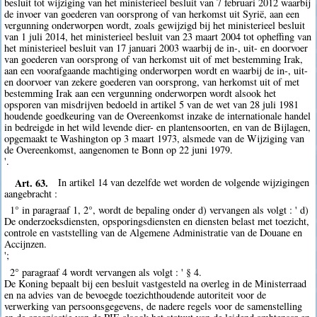
besluit tot wijziging van het ministerieel besluit van 7 februari 2012 waarbij
de invoer van goederen van oorsprong of van herkomst uit Syrië, aan een
vergunning onderworpen wordt, zoals gewijzigd bij het ministerieel besluit
van 1 juli 2014, het ministerieel besluit van 23 maart 2004 tot opheffing van
het ministerieel besluit van 17 januari 2003 waarbij de in-, uit- en doorvoer
van goederen van oorsprong of van herkomst uit of met bestemming Irak,
aan een voorafgaande machtiging onderworpen wordt en waarbij de in-, uit-
en doorvoer van zekere goederen van oorsprong, van herkomst uit of met
bestemming Irak aan een vergunning onderworpen wordt alsook het
opsporen van misdrijven bedoeld in artikel 5 van de wet van 28 juli 1981
houdende goedkeuring van de Overeenkomst inzake de internationale handel
in bedreigde in het wild levende dier- en plantensoorten, en van de Bijlagen,
opgemaakt te Washington op 3 maart 1973, alsmede van de Wijziging van
de Overeenkomst, aangenomen te Bonn op 22 juni 1979.
'.
Art. 63.
In artikel 14 van dezelfde wet worden de volgende wijzigingen
aangebracht :
1° in paragraaf 1, 2°, wordt de bepaling onder d) vervangen als volgt : ' d)
De onderzoeksdiensten, opsporingsdiensten en diensten belast met toezicht,
controle en vaststelling van de Algemene Administratie van de Douane en
Accijnzen.
';
2° paragraaf 4 wordt vervangen als volgt : ' § 4.
De Koning bepaalt bij een besluit vastgesteld na overleg in de Ministerraad
en na advies van de bevoegde toezichthoudende autoriteit voor de
verwerking van persoonsgegevens, de nadere regels voor de samenstelling