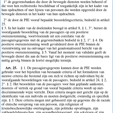
1° de gegevensbanken die door de bevoegde diensten worden beheerd of
die voor hen rechtstreeks beschikbaar of toegankelijk zijn in het kader van
hun opdrachten of met lijsten van personen die worden opgesteld door de
bevoegde diensten in het kader van hun opdrachten.
2° de door de PIE vooraf bepaalde beoordelingscriteria, bedoeld in artikel
25.
§ 3. In het kader van de doeleinden beoogd in artikel 8, § 1, 3°, berust de
voorafgaande beoordeling van de passagiers op een positieve
overeenstemming, voortvloeiende uit een correlatie van de
passagiersgegevens met de gegevensbanken bedoeld in § 2, 1°. § 4. De
positieve overeenstemming wordt gevalideerd door de PIE binnen de
vierentwintig uur na ontvangst van het geautomatiseerd bericht van de
positieve overeenstemming. § 5. Vanaf het moment van validatie geeft de
bevoegde dienst die aan de basis ligt van de positieve overeenstemming een
nuttig gevolg binnen de kortst mogelijke termijn.
Art. 25.
§ 1. De passagiersgegevens kunnen door de PIE worden
gebruikt voor het bijstellen van bestaande criteria of het formuleren van
nieuwe criteria die bestemd zijn om zich te richten op individuen bij de
voorafgaande beoordelingen van de passagiers, bedoeld in artikel 24, § 2,
2°. § 2. Het beoordelen van de passagiers voor hun geplande aankomst,
doorreis of vertrek op grond van vooraf bepaalde criteria wordt op niet-
discriminerende wijze verricht. Deze criteria mogen niet gericht zijn op de
identificatie van een individu en moeten doelgericht, evenredig en specifiek
zijn. § 3. Deze criteria mogen niet gebaseerd zijn op gegevens die de raciale
of etnische oorsprong van een persoon, zijn religieuze of
levensbeschouwelijke overtuigingen, zijn politieke opvattingen, zijn
vakbondslidmaatschap, zijn gezondheidstoestand, zijn seksleven of zijn