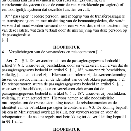
vertrekcontrolesysteem (voor de controle van vertrekkende passagiers) of
een soortgelijk systeem dat dezelfde functies vervult;
10° ' passagier ' : iedere persoon, met inbegrip van de transferpassagiers
en transitpassagiers en met uitsluiting van de bemanningsleden, die wordt
vervoerd of moet worden vervoerd door een vervoerder, met de toestemming
van deze laatste, wat zich vertaalt door de inschrijving van deze persoon op
de passagierslijst;
[...]
HOOFDSTUK
4. - Verplichtingen van de vervoerders en reisoperatoren [...]
Art. 7.
§ 1. De vervoerders sturen de passagiersgegevens bedoeld in
artikel 9, § 1, waarover zij beschikken, door en verzekeren zich ervan dat de
passagiersgegevens bedoeld in artikel 9, § 1, 18°, waarover zij beschikken,
volledig, juist en actueel zijn. Hiervoor controleren zij de overeenstemming
tussen de reisdocumenten en de identiteit van de betrokken passagier. § 2.
De reisoperatoren sturen de passagiersgegevens bedoeld in artikel 9, § 1,
waarover zij beschikken, door en verzekeren zich ervan dat de
passagiersgegevens bedoeld in artikel 9, § 1, 18°, waarover zij beschikken,
volledig, juist en actueel zijn. Hiervoor nemen ze alle noodzakelijke
maatregelen om de overeenstemming tussen de reisdocumenten en de
identiteit van de betrokken passagier te controleren. § 3. De Koning bepaalt
bij een in Ministerraad overlegd besluit, per vervoerssector en voor de
reisoperatoren, de nadere regels met betrekking tot de verplichting bepaald
in §§ 1 en 2.
HOOFDSTUK