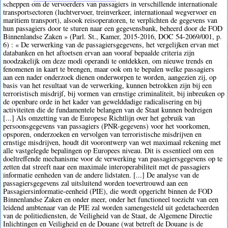
scheppen om de vervoerders van passagiers in verschillende internationale
transportsectoren (luchtvervoer, treinverkeer, internationaal wegvervoer en
maritiem transport), alsook reisoperatoren, te verplichten de gegevens van
hun passagiers door te sturen naar een gegevensbank, beheerd door de FOD
Binnenlandse Zaken » (Parl. St., Kamer, 2015-2016, DOC 54-2069/001, p.
6) : « De verwerking van de passagiersgegevens, het vergelijken ervan met
databanken en het aftoetsen ervan aan vooraf bepaalde criteria zijn
noodzakelijk om deze modi operandi te ontdekken, om nieuwe trends en
fenomenen in kaart te brengen, maar ook om te bepalen welke passagiers
aan een nader onderzoek dienen onderworpen te worden, aangezien zij, op
basis van het resultaat van de verwerking, kunnen betrokken zijn bij een
terroristisch misdrijf, bij vormen van ernstige criminaliteit, bij inbreuken op
de openbare orde in het kader van gewelddadige radicalisering en bij
activiteiten die de fundamentele belangen van de Staat kunnen bedreigen
[...] Als omzetting van de Europese Richtlijn over het gebruik van
persoonsgegevens van passagiers (PNR-gegevens) voor het voorkomen,
opsporen, onderzoeken en vervolgen van terroristische misdrijven en
ernstige misdrijven, houdt dit voorontwerp van wet maximaal rekening met
alle vastgelegde bepalingen op Europees niveau. Dit is essentieel om een
doeltreffende mechanisme voor de verwerking van passagiersgegevens op te
zetten dat streeft naar een maximale interoperabiliteit met de passagiers
informatie eenheden van de andere lidstaten. [...] De analyse van de
passagiersgegevens zal uitsluitend worden toevertrouwd aan een
Passagiersinformatie-eenheid (PIE), die wordt opgericht binnen de FOD
Binnenlandse Zaken en onder meer, onder het functioneel toezicht van een
leidend ambtenaar van de PIE zal worden samengesteld uit gedetacheerden
van de politiediensten, de Veiligheid van de Staat, de Algemene Directie
Inlichtingen en Veiligheid en de Douane (wat betreft de Douane is de