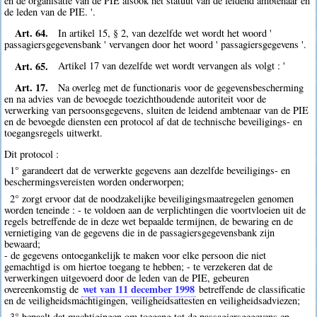
en de organisatie van de PIE alsook het statuut van de leidend ambtenaar en
de leden van de PIE. '.
Art. 64.
In artikel 15, § 2, van dezelfde wet wordt het woord '
passagiersgegevensbank ' vervangen door het woord ' passagiersgegevens '.
Art. 65.
Artikel 17 van dezelfde wet wordt vervangen als volgt : '
Art. 17.
Na overleg met de functionaris voor de gegevensbescherming
en na advies van de bevoegde toezichthoudende autoriteit voor de
verwerking van persoonsgegevens, sluiten de leidend ambtenaar van de PIE
en de bevoegde diensten een protocol af dat de technische beveiligings- en
toegangsregels uitwerkt.
Dit protocol :
1° garandeert dat de verwerkte gegevens aan dezelfde beveiligings- en
beschermingsvereisten worden onderworpen;
2° zorgt ervoor dat de noodzakelijke beveiligingsmaatregelen genomen
worden teneinde : - te voldoen aan de verplichtingen die voortvloeien uit de
regels betreffende de in deze wet bepaalde termijnen, de bewaring en de
vernietiging van de gegevens die in de passagiersgegevensbank zijn
bewaard;
- de gegevens ontoegankelijk te maken voor elke persoon die niet
gemachtigd is om hiertoe toegang te hebben; - te verzekeren dat de
verwerkingen uitgevoerd door de leden van de PIE, gebeuren
wet van 11 december 1998
overeenkomstig de
betreffende de classificatie
en de veiligheidsmachtigingen, veiligheidsattesten en veiligheidsadviezen;
3° bepaalt dat machtigingen om toegang tot de passagiersgegevens en