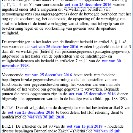
wet van 25 december 2016
1, 1°, 2°, 3° en 5°, van voornoemde
worden
ingedeeld onder titel 2 aangezien dit verwerkingen betreffen van
persoonsgegevens (passagiersgegevens) door de bevoegde overheden met het
oog op de voorkoming, het onderzoek, de opsporing of de vervolging van
strafbare feiten of de tenuitvoerlegging van straffen, met inbegrip van de
bescherming tegen en de voorkoming van gevaren voor de openbare
veiligheid.
De verwerkingen in het kader van de finaliteit bedoeld in artikel 8, § 1, 4°,
wet van 25 december 2016
van voornoemde
worden ingedeeld onder titel 3
daar dit verwerkingen [betreft] van persoonsgegevens (passagiersgegevens),
uitgevoerd in het kader van de opdrachten van de inlichtingen- en
wet van 30
veiligheidsdiensten als bedoeld in artikelen 7 en 11 van de
november 1998
.
wet van 25 december 2016
Voornoemde
bevat reeds verscheidene
bepalingen inzake gegevensbescherming zoals het aanstellen van een
functionaris voor gegevensbescherming, het voorzien van een manuele
validatie of het verbod om gevoelige gegevens te verwerken. Bepaalde
wet van 25 december 2016
punten die reeds opgenomen zijn in de
dienen
bijgevolg niet opgenomen worden in de huidige wet » (ibid., pp. 188-189).
B.11.6. Daaruit volgt dat, om de draagwijdte van het bestreden artikel 8 van
wet van 25 december 2016
de
te beoordelen, het Hof rekening dient te
wet van 30 juli 2018
houden met de
.
wet van 15 juli 2018
B.12.1. De artikelen 62 tot 70 van de
« houdende
wet van 15 juli
diverse bepalingen Binnenlandse Zaken » (hierna : de