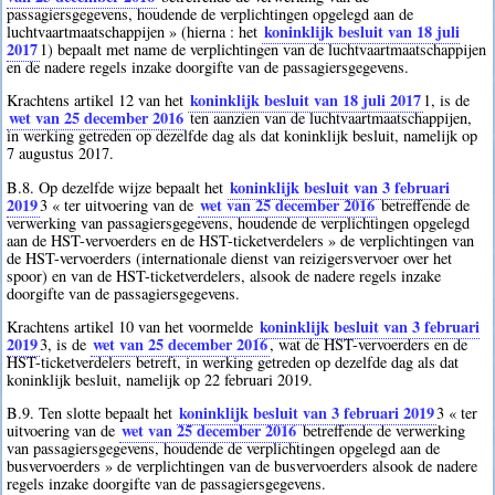
passagiersgegevens, houdende de verplichtingen opgelegd aan de
koninklijk besluit van 18 juli
luchtvaartmaatschappijen » (hierna : het
2017
1
) bepaalt met name de verplichtingen van de luchtvaartmaatschappijen
en de nadere regels inzake doorgifte van de passagiersgegevens.
koninklijk besluit van 18 juli 2017
Krachtens artikel 12 van het
1
, is de
wet van 25 december 2016
ten aanzien van de luchtvaartmaatschappijen,
in werking getreden op dezelfde dag als dat koninklijk besluit, namelijk op
7 augustus 2017.
koninklijk besluit van 3 februari
B.8. Op dezelfde wijze bepaalt het
2019
wet van 25 december 2016
3
« ter uitvoering van de
betreffende de
verwerking van passagiersgegevens, houdende de verplichtingen opgelegd
aan de HST-vervoerders en de HST-ticketverdelers » de verplichtingen van
de HST-vervoerders (internationale dienst van reizigersvervoer over het
spoor) en van de HST-ticketverdelers, alsook de nadere regels inzake
doorgifte van de passagiersgegevens.
koninklijk besluit van 3 februari
Krachtens artikel 10 van het voormelde
2019
wet van 25 december 2016
3
, is de
, wat de HST-vervoerders en de
HST-ticketverdelers betreft, in werking getreden op dezelfde dag als dat
koninklijk besluit, namelijk op 22 februari 2019.
koninklijk besluit van 3 februari 2019
B.9. Ten slotte bepaalt het
3
« ter
wet van 25 december 2016
uitvoering van de
betreffende de verwerking
van passagiersgegevens, houdende de verplichtingen opgelegd aan de
busvervoerders » de verplichtingen van de busvervoerders alsook de nadere
regels inzake doorgifte van de passagiersgegevens.