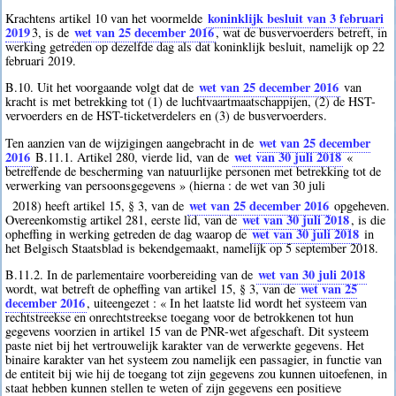
koninklijk besluit van 3 februari
Krachtens artikel 10 van het voormelde
2019
wet van 25 december 2016
3
, is de
, wat de busvervoerders betreft, in
werking getreden op dezelfde dag als dat koninklijk besluit, namelijk op 22
februari 2019.
wet van 25 december 2016
B.10. Uit het voorgaande volgt dat de
van
kracht is met betrekking tot (1) de luchtvaartmaatschappijen, (2) de HST-
vervoerders en de HST-ticketverdelers en (3) de busvervoerders.
wet van 25 december
Ten aanzien van de wijzigingen aangebracht in de
2016
wet van 30 juli 2018
B.11.1. Artikel 280, vierde lid, van de
«
betreffende de bescherming van natuurlijke personen met betrekking tot de
verwerking van persoonsgegevens » (hierna : de wet van 30 juli
wet van 25 december 2016
2018) heeft artikel 15, § 3, van de
opgeheven.
wet van 30 juli 2018
Overeenkomstig artikel 281, eerste lid, van de
, is die
wet van 30 juli 2018
opheffing in werking getreden de dag waarop de
in
het Belgisch Staatsblad is bekendgemaakt, namelijk op 5 september 2018.
wet van 30 juli 2018
B.11.2. In de parlementaire voorbereiding van de
wet van 25
wordt, wat betreft de opheffing van artikel 15, § 3, van de
december 2016
, uiteengezet : « In het laatste lid wordt het systeem van
rechtstreekse en onrechtstreekse toegang voor de betrokkenen tot hun
gegevens voorzien in artikel 15 van de PNR-wet afgeschaft. Dit systeem
paste niet bij het vertrouwelijk karakter van de verwerkte gegevens. Het
binaire karakter van het systeem zou namelijk een passagier, in functie van
de entiteit bij wie hij de toegang tot zijn gegevens zou kunnen uitoefenen, in
staat hebben kunnen stellen te weten of zijn gegevens een positieve