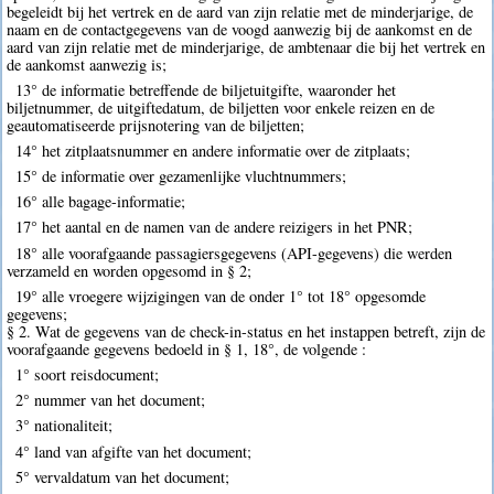
begeleidt bij het vertrek en de aard van zijn relatie met de minderjarige, de
naam en de contactgegevens van de voogd aanwezig bij de aankomst en de
aard van zijn relatie met de minderjarige, de ambtenaar die bij het vertrek en
de aankomst aanwezig is;
13° de informatie betreffende de biljetuitgifte, waaronder het
biljetnummer, de uitgiftedatum, de biljetten voor enkele reizen en de
geautomatiseerde prijsnotering van de biljetten;
14° het zitplaatsnummer en andere informatie over de zitplaats;
15° de informatie over gezamenlijke vluchtnummers;
16° alle bagage-informatie;
17° het aantal en de namen van de andere reizigers in het PNR;
18° alle voorafgaande passagiersgegevens (API-gegevens) die werden
verzameld en worden opgesomd in § 2;
19° alle vroegere wijzigingen van de onder 1° tot 18° opgesomde
gegevens;
§ 2. Wat de gegevens van de check-in-status en het instappen betreft, zijn de
voorafgaande gegevens bedoeld in § 1, 18°, de volgende :
1° soort reisdocument;
2° nummer van het document;
3° nationaliteit;
4° land van afgifte van het document;
5° vervaldatum van het document;