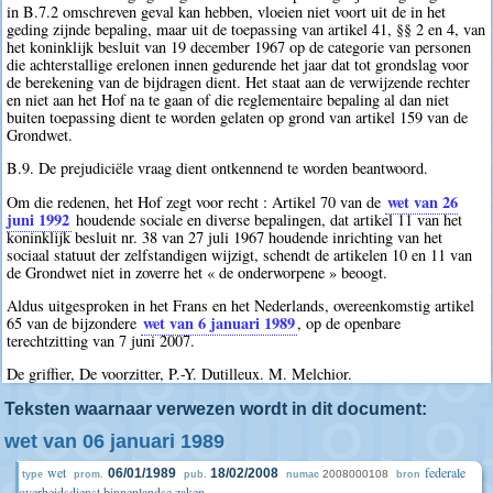
in B.7.2 omschreven geval kan hebben, vloeien niet voort uit de in het
geding zijnde bepaling, maar uit de toepassing van artikel 41, §§ 2 en 4, van
het koninklijk besluit van 19 december 1967 op de categorie van personen
die achterstallige erelonen innen gedurende het jaar dat tot grondslag voor
de berekening van de bijdragen dient. Het staat aan de verwijzende rechter
en niet aan het Hof na te gaan of die reglementaire bepaling al dan niet
buiten toepassing dient te worden gelaten op grond van artikel 159 van de
Grondwet.
B.9. De prejudiciële vraag dient ontkennend te worden beantwoord.
wet van 26
Om die redenen, het Hof zegt voor recht : Artikel 70 van de
juni 1992
houdende sociale en diverse bepalingen, dat artikel 11 van het
koninklijk besluit nr. 38 van 27 juli 1967 houdende inrichting van het
sociaal statuut der zelfstandigen wijzigt, schendt de artikelen 10 en 11 van
de Grondwet niet in zoverre het « de onderworpene » beoogt.
Aldus uitgesproken in het Frans en het Nederlands, overeenkomstig artikel
wet van 6 januari 1989
65 van de bijzondere
, op de openbare
terechtzitting van 7 juni 2007.
De griffier, De voorzitter, P.-Y. Dutilleux. M. Melchior.
Teksten waarnaar verwezen wordt in dit document:
wet van 06 januari 1989
wet
federale
06/01/1989
18/02/2008
2008000108
type
prom.
pub.
numac
bron
overheidsdienst binnenlandse zaken