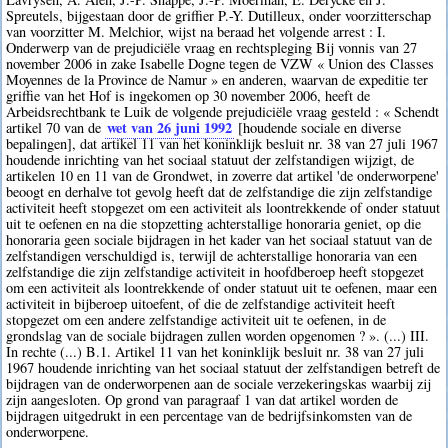
Spreutels, bijgestaan door de griffier P.-Y. Dutilleux, onder voorzitterschap
van voorzitter M. Melchior, wijst na beraad het volgende arrest : I.
Onderwerp van de prejudiciële vraag en rechtspleging Bij vonnis van 27
november 2006 in zake Isabelle Dogne tegen de VZW « Union des Classes
Moyennes de la Province de Namur » en anderen, waarvan de expeditie ter
griffie van het Hof is ingekomen op 30 november 2006, heeft de
Arbeidsrechtbank te Luik de volgende prejudiciële vraag gesteld : « Schendt
wet van 26 juni 1992
artikel 70 van de
[houdende sociale en diverse
bepalingen], dat artikel 11 van het koninklijk besluit nr. 38 van 27 juli 1967
houdende inrichting van het sociaal statuut der zelfstandigen wijzigt, de
artikelen 10 en 11 van de Grondwet, in zoverre dat artikel 'de onderworpene'
beoogt en derhalve tot gevolg heeft dat de zelfstandige die zijn zelfstandige
activiteit heeft stopgezet om een activiteit als loontrekkende of onder statuut
uit te oefenen en na die stopzetting achterstallige honoraria geniet, op die
honoraria geen sociale bijdragen in het kader van het sociaal statuut van de
zelfstandigen verschuldigd is, terwijl de achterstallige honoraria van een
zelfstandige die zijn zelfstandige activiteit in hoofdberoep heeft stopgezet
om een activiteit als loontrekkende of onder statuut uit te oefenen, maar een
activiteit in bijberoep uitoefent, of die de zelfstandige activiteit heeft
stopgezet om een andere zelfstandige activiteit uit te oefenen, in de
grondslag van de sociale bijdragen zullen worden opgenomen ? ». (...) III.
In rechte (...) B.1. Artikel 11 van het koninklijk besluit nr. 38 van 27 juli
1967 houdende inrichting van het sociaal statuut der zelfstandigen betreft de
bijdragen van de onderworpenen aan de sociale verzekeringskas waarbij zij
zijn aangesloten. Op grond van paragraaf 1 van dat artikel worden de
bijdragen uitgedrukt in een percentage van de bedrijfsinkomsten van de
onderworpene.