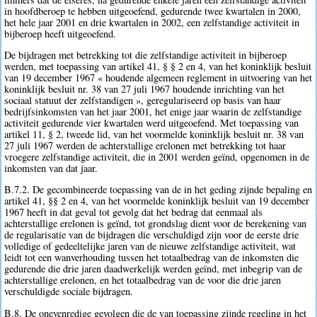
in hoofdberoep te hebben uitgeoefend, gedurende twee kwartalen in 2000,
het hele jaar 2001 en drie kwartalen in 2002, een zelfstandige activiteit in
bijberoep heeft uitgeoefend.
De bijdragen met betrekking tot die zelfstandige activiteit in bijberoep
werden, met toepassing van artikel 41, § § 2 en 4, van het koninklijk besluit
van 19 december 1967 « houdende algemeen reglement in uitvoering van het
koninklijk besluit nr. 38 van 27 juli 1967 houdende inrichting van het
sociaal statuut der zelfstandigen », geregulariseerd op basis van haar
bedrijfsinkomsten van het jaar 2001, het enige jaar waarin de zelfstandige
activiteit gedurende vier kwartalen werd uitgeoefend. Met toepassing van
artikel 11, § 2, tweede lid, van het voormelde koninklijk besluit nr. 38 van
27 juli 1967 werden de achterstallige erelonen met betrekking tot haar
vroegere zelfstandige activiteit, die in 2001 werden geïnd, opgenomen in de
inkomsten van dat jaar.
B.7.2. De gecombineerde toepassing van de in het geding zijnde bepaling en
artikel 41, §§ 2 en 4, van het voormelde koninklijk besluit van 19 december
1967 heeft in dat geval tot gevolg dat het bedrag dat eenmaal als
achterstallige erelonen is geïnd, tot grondslag dient voor de berekening van
de regularisatie van de bijdragen die verschuldigd zijn voor de eerste drie
volledige of gedeeltelijke jaren van de nieuwe zelfstandige activiteit, wat
leidt tot een wanverhouding tussen het totaalbedrag van de inkomsten die
gedurende die drie jaren daadwerkelijk werden geïnd, met inbegrip van de
achterstallige erelonen, en het totaalbedrag van de voor die drie jaren
verschuldigde sociale bijdragen.
B.8. De onevenredige gevolgen die de van toepassing zijnde regeling in het