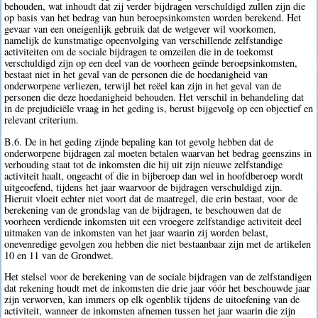
behouden, wat inhoudt dat zij verder bijdragen verschuldigd zullen zijn die
op basis van het bedrag van hun beroepsinkomsten worden berekend. Het
gevaar van een oneigenlijk gebruik dat de wetgever wil voorkomen,
namelijk de kunstmatige opeenvolging van verschillende zelfstandige
activiteiten om de sociale bijdragen te omzeilen die in de toekomst
verschuldigd zijn op een deel van de voorheen geïnde beroepsinkomsten,
bestaat niet in het geval van de personen die de hoedanigheid van
onderworpene verliezen, terwijl het reëel kan zijn in het geval van de
personen die deze hoedanigheid behouden. Het verschil in behandeling dat
in de prejudiciële vraag in het geding is, berust bijgevolg op een objectief en
relevant criterium.
B.6. De in het geding zijnde bepaling kan tot gevolg hebben dat de
onderworpene bijdragen zal moeten betalen waarvan het bedrag geenszins in
verhouding staat tot de inkomsten die hij uit zijn nieuwe zelfstandige
activiteit haalt, ongeacht of die in bijberoep dan wel in hoofdberoep wordt
uitgeoefend, tijdens het jaar waarvoor de bijdragen verschuldigd zijn.
Hieruit vloeit echter niet voort dat de maatregel, die erin bestaat, voor de
berekening van de grondslag van de bijdragen, te beschouwen dat de
voorheen verdiende inkomsten uit een vroegere zelfstandige activiteit deel
uitmaken van de inkomsten van het jaar waarin zij worden belast,
onevenredige gevolgen zou hebben die niet bestaanbaar zijn met de artikelen
10 en 11 van de Grondwet.
Het stelsel voor de berekening van de sociale bijdragen van de zelfstandigen
dat rekening houdt met de inkomsten die drie jaar vóór het beschouwde jaar
zijn verworven, kan immers op elk ogenblik tijdens de uitoefening van de
activiteit, wanneer de inkomsten afnemen tussen het jaar waarin die zijn