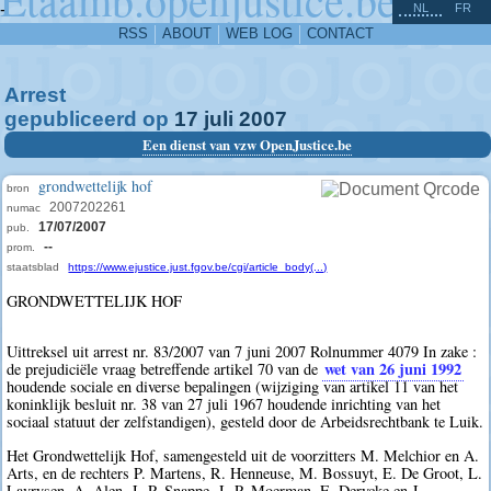
^
-
NL
FR
RSS
ABOUT
WEB LOG
CONTACT
Arrest
gepubliceerd op
17
juli
2007
Een dienst van vzw OpenJustice.be
grondwettelijk hof
bron
2007202261
numac
17/07/2007
pub.
--
prom.
staatsblad
https://www.ejustice.just.fgov.be/cgi/article_body(...)
GRONDWETTELIJK HOF
Uittreksel uit arrest nr. 83/2007 van 7 juni 2007 Rolnummer 4079 In zake :
wet van 26 juni 1992
de prejudiciële vraag betreffende artikel 70 van de
houdende sociale en diverse bepalingen (wijziging van artikel 11 van het
koninklijk besluit nr. 38 van 27 juli 1967 houdende inrichting van het
sociaal statuut der zelfstandigen), gesteld door de Arbeidsrechtbank te Luik.
Het Grondwettelijk Hof, samengesteld uit de voorzitters M. Melchior en A.
Arts, en de rechters P. Martens, R. Henneuse, M. Bossuyt, E. De Groot, L.
Lavrysen, A. Alen, J.-P. Snappe, J.-P. Moerman, E. Derycke en J.