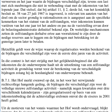
verworven en het jaar waarin de bijdragen verschuldigd zijn, tevens een last
met zich meebrengen die niet in verhouding staat met de inkomsten van het
lopende jaar. Dat stelsel, dat bij artikel 11, § 2, derde lid, van het koninklijk
besluit nr. 38 van 27 juli 1967 is ingevoerd, is relevant ten aanzien van het
doel om de sector grondig te rationaliseren en is aangepast aan de specifieke
kenmerken van het statuut van de zelfstandigen, wier inkomsten kunnen
variëren van het ene jaar tot het andere en pas na de vaststelling ervan door
de belastingadministratie definitief bekend zijn. De wettelijke mechanismen
zetten de zelfstandigen derhalve ertoe aan vooruitziend te zijn door de
nodige reserves aan te leggen om de bijdragen met betrekking tot de
gunstige jaren later te betalen.
Hetzelfde geldt voor de wijze waarop de regularisaties worden berekend van
de bijdragen die verschuldigd zijn voor de eerste drie jaren van de activiteit.
In die context is het niet strijdig met het gelijkheidsbeginsel dat alle
inkomsten die de onderworpene haalt uit de uitoefening van een zelfstandige
activiteit de grondslag vormt voor de berekening van de verschuldigde
bijdragen zolang hij de hoedanigheid van onderworpene behoudt.
B.7.1. Het Hof merkt evenwel op dat, in het voor het verwijzende
rechtscollege hangende geding, de bijdragen die verschuldigd zijn voor de
volledige nieuwe zelfstandige activiteit - namelijk negen kwartalen over drie
verschillende kalenderjaren - zijn geregulariseerd op basis van een
inkomstenbedrag dat de achterstallige erelonen omvat die de eiseres in 2001
heeft geïnd.
Uit de motieven van het vonnis waarmee het Hof wordt ondervraagd, blijkt
immers dat de eiseres, na gedurende enkele jaren een zelfstandige activiteit