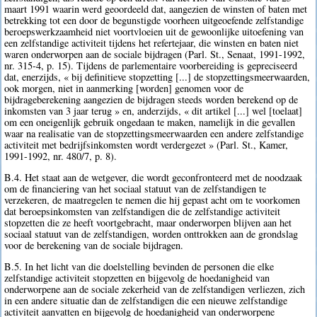
maart 1991 waarin werd geoordeeld dat, aangezien de winsten of baten met
betrekking tot een door de begunstigde voorheen uitgeoefende zelfstandige
beroepswerkzaamheid niet voortvloeien uit de gewoonlijke uitoefening van
een zelfstandige activiteit tijdens het refertejaar, die winsten en baten niet
waren onderworpen aan de sociale bijdragen (Parl. St., Senaat, 1991-1992,
nr. 315-4, p. 15). Tijdens de parlementaire voorbereiding is gepreciseerd
dat, enerzijds, « bij definitieve stopzetting [...] de stopzettingsmeerwaarden,
ook morgen, niet in aanmerking [worden] genomen voor de
bijdrageberekening aangezien de bijdragen steeds worden berekend op de
inkomsten van 3 jaar terug » en, anderzijds, « dit artikel [...] wel [toelaat]
om een oneigenlijk gebruik ongedaan te maken, namelijk in die gevallen
waar na realisatie van de stopzettingsmeerwaarden een andere zelfstandige
activiteit met bedrijfsinkomsten wordt verdergezet » (Parl. St., Kamer,
1991-1992, nr. 480/7, p. 8).
B.4. Het staat aan de wetgever, die wordt geconfronteerd met de noodzaak
om de financiering van het sociaal statuut van de zelfstandigen te
verzekeren, de maatregelen te nemen die hij gepast acht om te voorkomen
dat beroepsinkomsten van zelfstandigen die de zelfstandige activiteit
stopzetten die ze heeft voortgebracht, maar onderworpen blijven aan het
sociaal statuut van de zelfstandigen, worden onttrokken aan de grondslag
voor de berekening van de sociale bijdragen.
B.5. In het licht van die doelstelling bevinden de personen die elke
zelfstandige activiteit stopzetten en bijgevolg de hoedanigheid van
onderworpene aan de sociale zekerheid van de zelfstandigen verliezen, zich
in een andere situatie dan de zelfstandigen die een nieuwe zelfstandige
activiteit aanvatten en bijgevolg de hoedanigheid van onderworpene