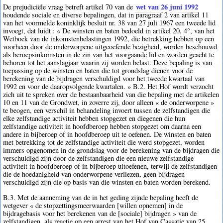
wet van 26 juni 1992
De prejudiciële vraag betreft artikel 70 van de
houdende sociale en diverse bepalingen, dat in paragraaf 2 van artikel 11
van het voormelde koninklijk besluit nr. 38 van 27 juli 1967 een tweede lid
invoegt, dat luidt : « De winsten en baten bedoeld in artikel 20, 4°, van het
Wetboek van de inkomstenbelastingen 1992, die betrekking hebben op een
voorheen door de onderworpene uitgeoefende bezigheid, worden beschouwd
als beroepsinkomsten in de zin van het voorgaande lid en worden geacht te
behoren tot het aanslagjaar waarin zij worden belast. Deze bepaling is van
toepassing op de winsten en baten die tot grondslag dienen voor de
berekening van de bijdragen verschuldigd voor het tweede kwartaal van
1992 en voor de daaropvolgende kwartalen. » B.2. Het Hof wordt verzocht
zich uit te spreken over de bestaanbaarheid van die bepaling met de artikelen
10 en 11 van de Grondwet, in zoverre zij, door alleen « de onderworpene »
te beogen, een verschil in behandeling invoert tussen de zelfstandigen die
elke zelfstandige activiteit hebben stopgezet en diegenen die hun
zelfstandige activiteit in hoofdberoep hebben stopgezet om daarna een
andere in bijberoep of in hoofdberoep uit te oefenen. De winsten en baten
met betrekking tot de zelfstandige activiteit die werd stopgezet, worden
immers opgenomen in de grondslag voor de berekening van de bijdragen die
verschuldigd zijn door de zelfstandigen die een nieuwe zelfstandige
activiteit in hoofdberoep of in bijberoep uitoefenen, terwijl de zelfstandigen
die de hoedanigheid van onderworpene verliezen, geen bijdragen
verschuldigd zijn die op basis van die winsten en baten worden berekend.
B.3. Met de aanneming van de in het geding zijnde bepaling heeft de
wetgever « de stopzettingsmeerwaarden [willen opnemen] in de
bijdragebasis voor het berekenen van de [sociale] bijdragen » van de
zelfstandigen, als reactie op een arrest van het Hof van Cassatie van 25