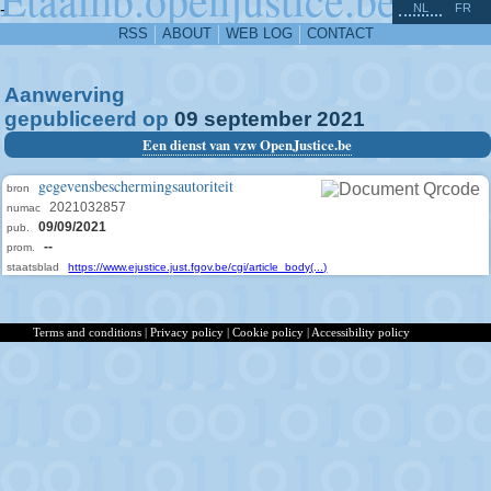
^
-
NL
FR
RSS
ABOUT
WEB LOG
CONTACT
Aanwerving
gepubliceerd op
09
september
2021
Een dienst van vzw OpenJustice.be
gegevensbeschermingsautoriteit
bron
2021032857
numac
09/09/2021
pub.
--
prom.
staatsblad
https://www.ejustice.just.fgov.be/cgi/article_body(...)
Terms and conditions
|
Privacy policy
|
Cookie policy
|
Accessibility policy