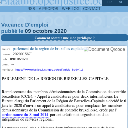
^
-
FR
NL
RSS
A PROPOS
WEB LOG
CONTACT
Vacance D'emploi
publié le
09
octobre
2020
Comment obtenir une aide juridique ?
parlement de la region de bruxelles-capitale
source
2020015671
numac
09/10/2020
pub.
--
prom.
moniteur
https://www.ejustice.just.fgov.be/cgi/article_body(...)
PARLEMENT DE LA REGION DE BRUXELLES-CAPITALE
Remplacement des membres démissionnaires de la Commission de contrôle
bruxelloise (CCB). - Appel à candidatures pour deux informaticiens Le
Bureau élargi du Parlement de la Région de Bruxelles-Capitale a décidé le 6
janvier 2020 d'ouvrir un appel à candidatures pour remplacer les membres
démissionnaires de la Commission de contrôle bruxelloise, créée par l'
ordonnance du 8 mai 2014
portant création et organisation d'un
intégrateur de services régional.
Le présent appel vise à désigner deux informaticiens au sein de ladite