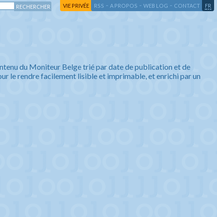
-
-
-
-
VIE PRIVÉE
RSS
A PROPOS
WEB LOG
CONTACT
FR
ntenu du Moniteur Belge trié par date de publication et de
ur le rendre facilement lisible et imprimable, et enrichi par un