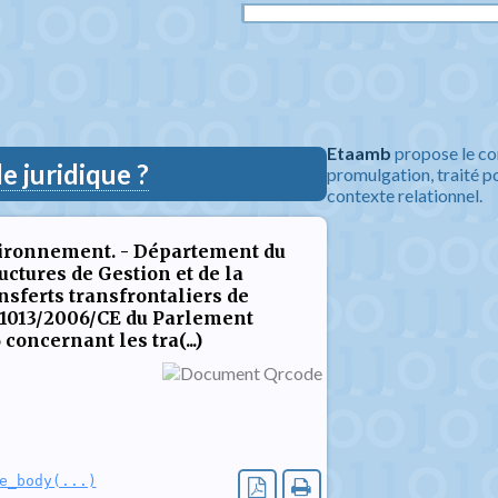
Etaamb
propose le co
 juridique ?
promulgation, traité po
contexte relationnel.
vironnement. - Département du
uctures de Gestion et de la
ansferts transfrontaliers de
 1013/2006/CE du Parlement
concernant les tra(...)
e_body(...)