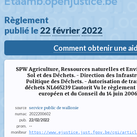
Etaamb.openjustice.be
Règlement  
publié le 
22
février
2022
Comment obtenir une aide
SPW Agriculture, Ressources naturelles et En
Sol et des Déchets. - Direction des Infrastr
Politique des Déchets. - Autorisation de tr
déchets NL665239 L'autorit Vu le règlement
européen et du Conseil du 14 juin 2006 
source
service public de wallonie
numac
2022200602
pub.
22/02/2022
prom.
--
moniteur
https://www.ejustice.just.fgov.be/cgi/articl