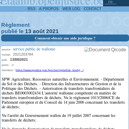
^
-
FR
RSS
A PROPOS
WEB LOG
CONTACT
Règlement
publié le
13
août
2021
Comment obtenir une aide juridique ?
service public de wallonie
source
2021203784
numac
13/08/2021
pub.
--
prom.
moniteur
https://www.ejustice.just.fgov.be/cgi/article_body(...)
SPW Agriculture, Ressources naturelles et Environnement. - Département
du Sol et des Déchets. - Direction des Infrastructures de Gestion et de la
Politique des Déchets. - Autorisation de transferts transfrontaliers de
déchets BE0003002434 L'autorité wallonne compétente en matière de
transferts transfrontaliers de déchets, Vu le règlement 1013/2006/CE du
Parlement européen et du Conseil du 14 juin 2006 concernant les transferts
de déchets;
Vu l'arrêté du Gouvernement wallon du 19 juillet 2007 concernant les
transferts de déchets;
Vu la demande d'autorisation de transferts transfrontaliers de déchets,