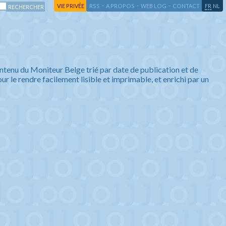
-
-
-
-
VIE PRIVÉE
RSS
A PROPOS
WEB LOG
CONTACT
FR
NL
ntenu du Moniteur Belge trié par date de publication et de
ur le rendre facilement lisible et imprimable, et enrichi par un