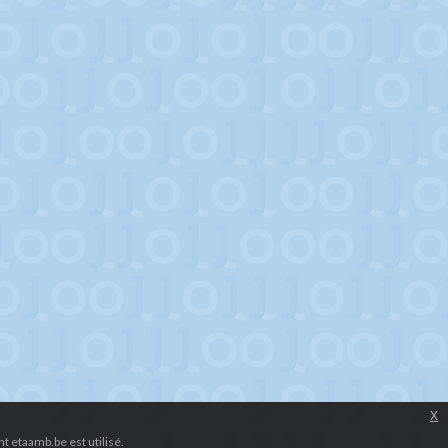
x
 etaamb.be est utilisé.