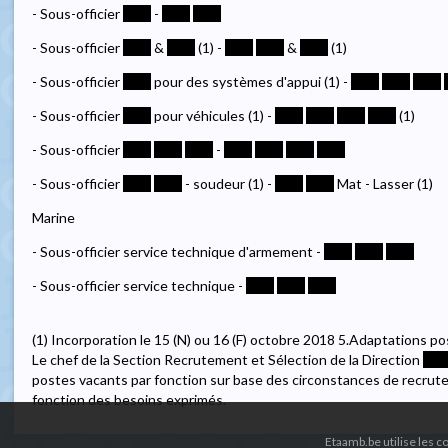
- Sous-officier
****
-
****
****
- Sous-officier
****
&
****
(1) -
****
****
&
****
(1)
- Sous-officier
****
pour des systèmes d'appui (1) -
****
****
****
- Sous-officier
****
pour véhicules (1) -
****
****
****
****
(1)
- Sous-officier
****
****
****
-
****
****
****
****
- Sous-officier
****
****
- soudeur (1) -
****
****
Mat - Lasser (1)
Marine
- Sous-officier service technique d'armement -
****
****
****
- Sous-officier service technique -
****
****
****
(1) Incorporation le 15 (N) ou 16 (F) octobre 2018 5.Adaptations p
Le chef de la Section Recrutement et Sélection de la Direction
***
postes vacants par fonction sur base des circonstances de recrute
fonction des besoins exprimés.
Etaamb.be utilise les 