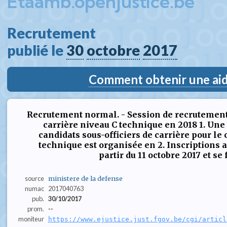
Etaamb.openjustice.be
Recrutement  
publié le 
30
octobre
2017
Comment obtenir une aide
Recrutement normal. - Session de recrutement 
carrière niveau C technique en 2018 1. Une
candidats sous-officiers de carrière pour le
technique est organisée en 2. Inscriptions a.
partir du 11 octobre 2017 et se 
source
ministere de la defense
numac
2017040763
pub.
30/10/2017
prom.
--
moniteur
https://www.ejustice.just.fgov.be/cgi/articl