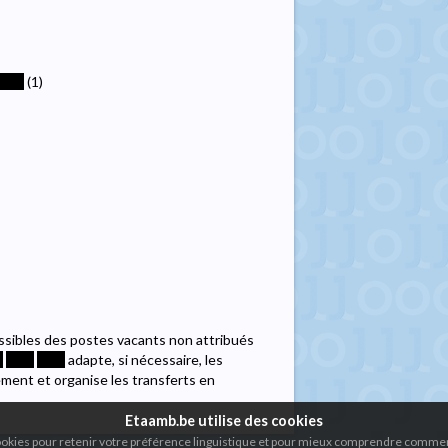
****
(1)
ossibles des postes vacants non attribués
*
****
****
adapte, si nécessaire, les
ment et organise les transferts en
Etaamb.be utilise des cookies
cookies pour retenir votre préférence linguistique et pour mieux comprendre comment