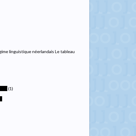
égime linguistique néerlandais Le tableau
****
(1)
*