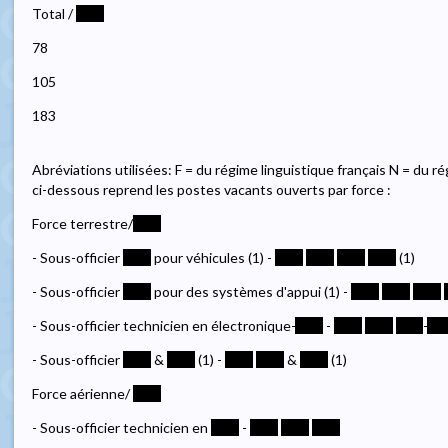
Total /
****
78
105
183
Abréviations utilisées: F = du régime linguistique français N = du r
ci-dessous reprend les postes vacants ouverts par force :
Force terrestre/
****
- Sous-officier
****
pour véhicules (1) -
****
****
****
****
(1)
- Sous-officier
****
pour des systèmes d'appui (1) -
****
****
****
- Sous-officier technicien en électronique-
****
-
****
****
****
-
***
- Sous-officier
****
&
****
(1) -
****
****
&
****
(1)
Force aérienne/
****
- Sous-officier technicien en
****
-
****
****
****