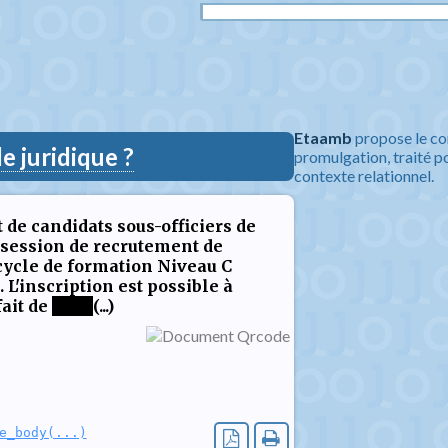
Etaamb
propose le co
 juridique ?
promulgation, traité po
contexte relationnel.
de candidats sous-officiers de
 session de recrutement de
 cycle de formation Niveau C
 L'inscription est possible à
fait de
****
(...)
e_body(...)