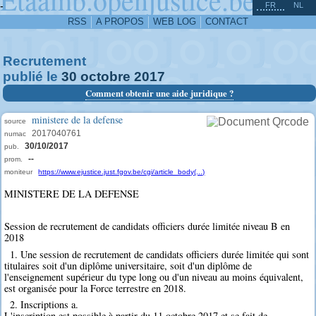
^
-
FR
NL
RSS
A PROPOS
WEB LOG
CONTACT
Recrutement
publié le
30
octobre
2017
Comment obtenir une aide juridique ?
ministere de la defense
source
2017040761
numac
30/10/2017
pub.
--
prom.
moniteur
https://www.ejustice.just.fgov.be/cgi/article_body(...)
MINISTERE DE LA DEFENSE
Session de recrutement de candidats officiers durée limitée niveau B en
2018
1. Une session de recrutement de candidats officiers durée limitée qui sont
titulaires soit d'un diplôme universitaire, soit d'un diplôme de
l'enseignement supérieur du type long ou d'un niveau au moins équivalent,
est organisée pour la Force terrestre en 2018.
2. Inscriptions a.
L'inscription est possible à partir du 11 octobre 2017 et se fait de