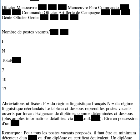
Officier Manoeuvre
****
****
****
Manoeuvre Para Commando
****
****
****
Commando Officier Artillerie de Campagne
****
****
****
Génie Officier Genie
****
****
****
****
Nombre de postes vacants/
****
****
F
N
Total/
****
7
10
17
Abréviations utilisées: F = du régime linguistique français N = du régime
linguistique néerlandais Le tableau ci-dessous reprend les postes vacants
ouverts par force : Exigences de diplômes comme déterminées ci-dessous
(plus amples informations détaillées via
****
.mil.
****
): Etre en possession
d'un
****
.
Remarque : Pour tous les postes vacants proposés, il faut être au minimum
détenteur d'un
****
ou d'un diplôme ou certificat équivalent. Un diplôme