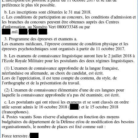
préférence le plus tôt possible.
b. Les inscriptions sont clôturées le 31 mai 2018.
c. Les conditions de participation au concours, les conditions d'admission et
les branches du concours peuvent être obtenues auprès des Centres
d'information, au Numéro Vert 0800/33348 ou par
****
.mil.
****
/
****
/
****
.
3. Programme des épreuves et examens a.
Les examens médicaux, l'épreuve commune de condition physique et les
épreuves psychotechniques sont organisés à partir du 11 octobre 2017.
b. Les examens de connaissance linguistique auront lieu le 2 juillet 2018 à
l'Ecole Royale Militaire pour les postulants des deux régimes linguistiques.
(1) L'examen de connaissance approfondie de la langue française,
néerlandaise ou allemande, au choix du candidat, est écrit.
Lors de l'appréciation, il est tenu compte du contenu, du style, de
l'orthographe et de la présentation du travail.
(2) L'examen de connaissance élémentaire d'une de ces langues pour
laquelle la connaissance approfondie n'a pas été examinée, est écrit.
c. Les postulants qui ont réussi les examens et se sont classés en ordre
utile seront admis le 16 octobre 2018 (
****
) et le 15 octobre 2018
(francophones).
4. Postes vacants Sous réserve d'adaptation en fonction des moyens
budgétaires du département de la Défense et/ou de modification des besoins
organisationnels, le nombre de places est fixé comme suit :
Force terrestre /
****