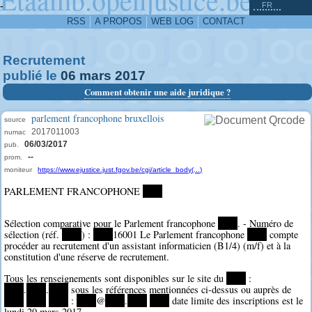
^
-
FR
RSS
A PROPOS
WEB LOG
CONTACT
Recrutement
publié le
06
mars
2017
Comment obtenir une aide juridique ?
parlement francophone bruxellois
source
2017011003
numac
06/03/2017
pub.
--
prom.
moniteur
https://www.ejustice.just.fgov.be/cgi/article_body(...)
PARLEMENT FRANCOPHONE
****
Sélection comparative pour le Parlement francophone
****
. - Numéro de
sélection (réf.
****
) :
****
16001 Le Parlement francophone
****
compte
procéder au recrutement d'un assistant informaticien (B1/4) (m/f) et à la
constitution d'une réserve de recrutement.
Tous les renseignements sont disponibles sur le site du
****
:
****
.
****
.
****
sous les références mentionnées ci-dessus ou auprès de
****
****
****
:
****
@
****
.
****
****
date limite des inscriptions est le
lundi 20 mars 2017.