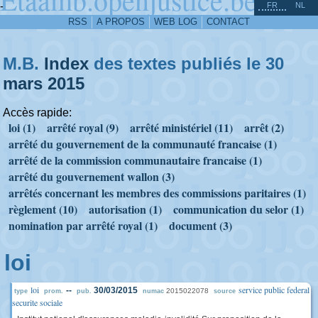
^
-
FR
NL
RSS
A PROPOS
WEB LOG
CONTACT
M.B.
Index
des textes publiés le 30
mars
2015
Accès rapide:
loi (1)
arrêté royal (9)
arrêté ministériel (11)
arrêt (2)
arrêté du gouvernement de la communauté francaise (1)
arrêté de la commission communautaire francaise (1)
arrêté du gouvernement wallon (3)
arrêtés concernant les membres des commissions paritaires (1)
règlement (10)
autorisation (1)
communication du selor (1)
nomination par arrêté royal (1)
document (3)
loi
loi
service public federal
--
30/03/2015
2015022078
type
prom.
pub.
numac
source
securite sociale