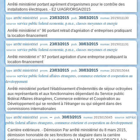
Arrêté ministériel portant agrément d'organismes pour le contrôle des
installations électriques. - E2 U/AGR/ORGA/2015
arrêté ministériel
23/03/2015
30/03/2015
2015011130
type
prom.
pub.
numac
service public federal economie, p.m.e., classes moyennes et energie
source
Arrêté ministériel n° 96 portant retrait d'agréation d' entreprises pratiquant
la location-financement
arrêté ministériel
23/03/2015
30/03/2015
2015011131
type
prom.
pub.
numac
service public federal economie, p.m.e., classes moyennes et energie
source
Arrêté ministériel n° 97 portant agréation d'une entreprise pratiquant la
location-financement
arrêté ministériel
23/03/2015
30/03/2015
2015015044
type
prom.
pub.
numac
service public federal affaires etrangeres, commerce exterieur et cooperation au
source
developpement
Arrêté ministériel portant l'établissement d'indemnités de séjour octroyées
aux représentants et aux fonctionnaires dépendant du Service public
fédéral Affaires étrangères, Commerce extérieur et Coopération au
Développement qui se rendent à l'étranger ou qui siègent dans des
commissions internationales
arrêté ministériel
service
--
30/03/2015
2015015045
type
prom.
pub.
numac
source
public federal affaires etrangeres, commerce exterieur et cooperation au developpement
Carrière extérieure. - Démission Par arrêté ministériel du 8 mars 2015,
démission honorable de ses fonctions de stagiaire dans la carrière