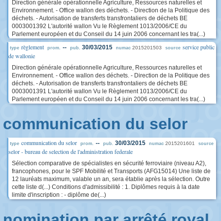
Direction générale opérationnelle Agriculture, Ressources naturelles et
Environnement. - Office wallon des déchets. - Direction de la Politique des
déchets. - Autorisation de transferts transfrontaliers de déchets BE
0003001392 L'autorité wallon Vu le Règlement 1013/2006/CE du
Parlement européen et du Conseil du 14 juin 2006 concernant les tra(...)
règlement
service public
--
30/03/2015
2015201503
type
prom.
pub.
numac
source
de wallonie
Direction générale opérationnelle Agriculture, Ressources naturelles et
Environnement. - Office wallon des déchets. - Direction de la Politique des
déchets. - Autorisation de transferts transfrontaliers de déchets BE
0003001391 L'autorité wallon Vu le Règlement 1013/2006/CE du
Parlement européen et du Conseil du 14 juin 2006 concernant les tra(...)
communication du selor
communication du selor
--
30/03/2015
2015201601
type
prom.
pub.
numac
source
selor - bureau de selection de l'administration federale
Sélection comparative de spécialistes en sécurité ferroviaire (niveau A2),
francophones, pour le SPF Mobilité et Transports (AFG15014) Une liste de
12 lauréats maximum, valable un an, sera établie après la sélection. Outre
cette liste d(...) Conditions d'admissibilité : 1. Diplômes requis à la date
limite d'inscription : - diplôme de(...)
nomination par arrêté royal