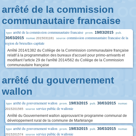
arrêté de la commission
communautaire francaise
arrêté de la commission communautaire francaise
19/03/2015
type
prom.
pub.
commission communautaire francaise de la
30/03/2015
2015031181
numac
source
region de bruxelles-capitale
Arrêté 2014/1382 du Collège de la Commission communautaire française
relatif à la programmation des bureaux d'accueil pour primo-arrivants et
modifiant l'article 29 de l'arrêté 2014/562 du Collège de la Commission
communautaire française
arrêté du gouvernement
wallon
arrêté du gouvernement wallon
19/03/2015
30/03/2015
type
prom.
pub.
numac
service public de wallonie
2015201565
source
Arrêté du Gouvernement wallon approuvant le programme communal de
développement rural de la commune de Martelange
arrêté du gouvernement wallon
19/03/2015
30/03/2015
type
prom.
pub.
numac
service public de wallonie
2015201574
source