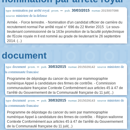
nomination par arrêté royal
--
30/03/2015
2015007086
type
prom.
pub.
numac
ministere de la defense
source
Armée. - Force terrestre. - Nomination d'un candidat officier de carrière du
recrutement normal Par arrêté royal n° 696 du 22 février 2015 : Le sous-
lieutenant commissionné de la 163e promotion de la faculté polytechnique
de l'Ecole royale m Il est nommé au grade de lieutenant le 26 septembre
2014. (...)
document
document
ministere de
--
30/03/2015
2015029142
type
prom.
pub.
numac
source
la communaute francaise
Programme de dépistage du cancer du sein par mammographie
numérique Appel à candidature des firmes de contrôle. - Commission
communautaire française Contexte Conformément aux articles 45 à 47 de
l'arrêté du Gouvernement de la Communauté française du 11 juil(...)
document
ministere de
--
30/03/2015
2015029143
type
prom.
pub.
numac
source
la communaute francaise
Programme de dépistage du cancer du sein par mammographie
numérique Appel à candidature des firmes de contrôle. - Région wallonne
Contexte Conformément aux articles 45 à 47 de l'arrêté du Gouvernement
de la Communauté française du 11 juil(...)