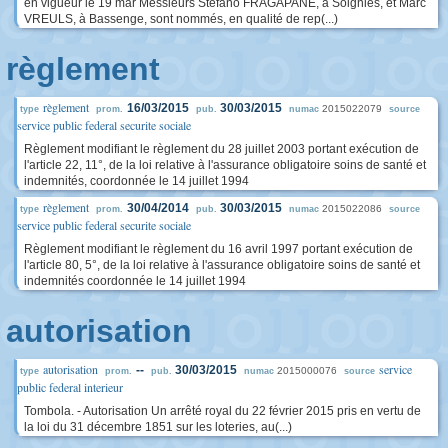
en vigueur le 19 mar Messieurs Stefano FRAGAPANE, à Soignies, et Marc
VREULS, à Bassenge, sont nommés, en qualité de rep(...)
règlement
règlement
16/03/2015
30/03/2015
2015022079
type
prom.
pub.
numac
source
service public federal securite sociale
Règlement modifiant le règlement du 28 juillet 2003 portant exécution de
l'article 22, 11°, de la loi relative à l'assurance obligatoire soins de santé et
indemnités, coordonnée le 14 juillet 1994
règlement
30/04/2014
30/03/2015
2015022086
type
prom.
pub.
numac
source
service public federal securite sociale
Règlement modifiant le règlement du 16 avril 1997 portant exécution de
l'article 80, 5°, de la loi relative à l'assurance obligatoire soins de santé et
indemnités coordonnée le 14 juillet 1994
autorisation
autorisation
service
--
30/03/2015
2015000076
type
prom.
pub.
numac
source
public federal interieur
Tombola. - Autorisation Un arrêté royal du 22 février 2015 pris en vertu de
la loi du 31 décembre 1851 sur les loteries, au(...)