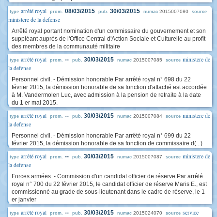
arrêté royal
08/03/2015
30/03/2015
2015007080
type
prom.
pub.
numac
source
ministere de la defense
Arrêté royal portant nomination d'un commissaire du gouvernement et son
suppléant auprès de l'Office Central d'Action Sociale et Culturelle au profit
des membres de la communauté militaire
arrêté royal
ministere de
--
30/03/2015
2015007085
type
prom.
pub.
numac
source
la defense
Personnel civil. - Démission honorable Par arrêté royal n° 698 du 22
février 2015, la démission honorable de sa fonction d'attaché est accordée
à M. Vandermolen Luc, avec admission à la pension de retraite à la date
du 1 er mai 2015.
arrêté royal
ministere de
--
30/03/2015
2015007084
type
prom.
pub.
numac
source
la defense
Personnel civil. - Démission honorable Par arrêté royal n° 699 du 22
février 2015, la démission honorable de sa fonction de commissaire d(...)
arrêté royal
ministere de
--
30/03/2015
2015007087
type
prom.
pub.
numac
source
la defense
Forces armées. - Commission d'un candidat officier de réserve Par arrêté
royal n° 700 du 22 février 2015, le candidat officier de réserve Maris E., est
commissionné au grade de sous-lieutenant dans le cadre de réserve, le 1
er janvier
arrêté royal
service
--
30/03/2015
2015024070
type
prom.
pub.
numac
source