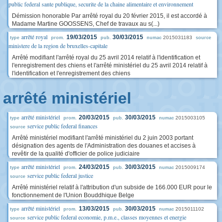
public federal sante publique, securite de la chaine alimentaire et environnement
Démission honorable Par arrêté royal du 20 février 2015, il est accordé à
Madame Martine GOOSSENS, Chef de travaux au s(...)
arrêté royal
19/03/2015
30/03/2015
2015031183
type
prom.
pub.
numac
source
ministere de la region de bruxelles-capitale
Arrêté modifiant l'arrêté royal du 25 avril 2014 relatif à l'identification et
l'enregistrement des chiens et l'arrêté ministériel du 25 avril 2014 relatif à
l'identification et l'enregistrement des chiens
arrêté ministériel
arrêté ministériel
20/03/2015
30/03/2015
2015003105
type
prom.
pub.
numac
service public federal finances
source
Arrêté ministériel modifiant l'arrêté ministériel du 2 juin 2003 portant
désignation des agents de l'Administration des douanes et accises à
revêtir de la qualité d'officier de police judiciaire
arrêté ministériel
24/03/2015
30/03/2015
2015009174
type
prom.
pub.
numac
service public federal justice
source
Arrêté ministériel relatif à l'attribution d'un subside de 166.000 EUR pour le
fonctionnement de l'Union Bouddhique Belge
arrêté ministériel
13/03/2015
30/03/2015
2015011102
type
prom.
pub.
numac
service public federal economie, p.m.e., classes moyennes et energie
source