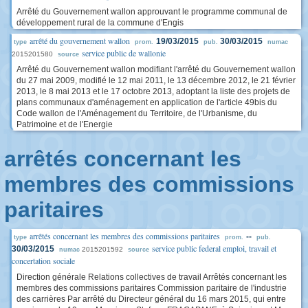
Arrêté du Gouvernement wallon approuvant le programme communal de
développement rural de la commune d'Engis
arrêté du gouvernement wallon
19/03/2015
30/03/2015
type
prom.
pub.
numac
service public de wallonie
2015201580
source
Arrêté du Gouvernement wallon modifiant l'arrêté du Gouvernement wallon
du 27 mai 2009, modifié le 12 mai 2011, le 13 décembre 2012, le 21 février
2013, le 8 mai 2013 et le 17 octobre 2013, adoptant la liste des projets de
plans communaux d'aménagement en application de l'article 49bis du
Code wallon de l'Aménagement du Territoire, de l'Urbanisme, du
Patrimoine et de l'Energie
arrêtés concernant les
membres des commissions
paritaires
arrêtés concernant les membres des commissions paritaires
--
type
prom.
pub.
service public federal emploi, travail et
30/03/2015
2015201592
numac
source
concertation sociale
Direction générale Relations collectives de travail Arrêtés concernant les
membres des commissions paritaires Commission paritaire de l'industrie
des carrières Par arrêté du Directeur général du 16 mars 2015, qui entre