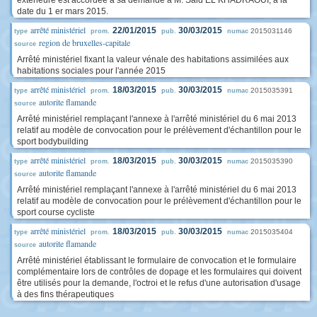
extérieure est accordée à sa demande à M. Said EL KHADRAOUI, à la
date du 1 er mars 2015.
arrêté ministériel
22/01/2015
30/03/2015
2015031146
type
prom.
pub.
numac
region de bruxelles-capitale
source
Arrêté ministériel fixant la valeur vénale des habitations assimilées aux
habitations sociales pour l'année 2015
arrêté ministériel
18/03/2015
30/03/2015
2015035391
type
prom.
pub.
numac
autorite flamande
source
Arrêté ministériel remplaçant l'annexe à l'arrêté ministériel du 6 mai 2013
relatif au modèle de convocation pour le prélèvement d'échantillon pour le
sport bodybuilding
arrêté ministériel
18/03/2015
30/03/2015
2015035390
type
prom.
pub.
numac
autorite flamande
source
Arrêté ministériel remplaçant l'annexe à l'arrêté ministériel du 6 mai 2013
relatif au modèle de convocation pour le prélèvement d'échantillon pour le
sport course cycliste
arrêté ministériel
18/03/2015
30/03/2015
2015035404
type
prom.
pub.
numac
autorite flamande
source
Arrêté ministériel établissant le formulaire de convocation et le formulaire
complémentaire lors de contrôles de dopage et les formulaires qui doivent
être utilisés pour la demande, l'octroi et le refus d'une autorisation d'usage
à des fins thérapeutiques