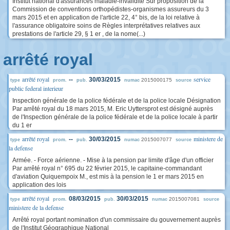
Institut national d'assurances maladie-invalidité Sur proposition de la
Commission de conventions orthopédistes-organismes assureurs du 3
mars 2015 et en application de l'article 22, 4° bis, de la loi relative à
l'assurance obligatoire soins de Règles interprétatives relatives aux
prestations de l'article 29, § 1 er , de la nome(...)
arrêté royal
arrêté royal
service
--
30/03/2015
2015000175
type
prom.
pub.
numac
source
public federal interieur
Inspection générale de la police fédérale et de la police locale Désignation
Par arrêté royal du 18 mars 2015, M. Eric Uyttersprot est désigné auprès
de l'Inspection générale de la police fédérale et de la police locale à partir
du 1 er
arrêté royal
ministere de
--
30/03/2015
2015007077
type
prom.
pub.
numac
source
la defense
Armée. - Force aérienne. - Mise à la pension par limite d'âge d'un officier
Par arrêté royal n° 695 du 22 février 2015, le capitaine-commandant
d'aviation Quiquempoix M., est mis à la pension le 1 er mars 2015 en
application des lois
arrêté royal
08/03/2015
30/03/2015
2015007081
type
prom.
pub.
numac
source
ministere de la defense
Arrêté royal portant nomination d'un commissaire du gouvernement auprès
de l'Institut Géographique National