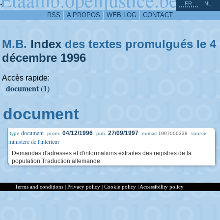
^
-
FR
NL
RSS
A PROPOS
WEB LOG
CONTACT
M.B.
Index
des textes promulgués le 4
décembre
1996
Accès rapide:
document (1)
document
document
04/12/1996
27/09/1997
1997000338
type
prom.
pub.
numac
source
ministere de l'interieur
Demandes d'adresses et d'informations extraites des registres de la
population Traduction allemande
Terms and conditions
|
Privacy policy
|
Cookie policy
|
Accessibility policy