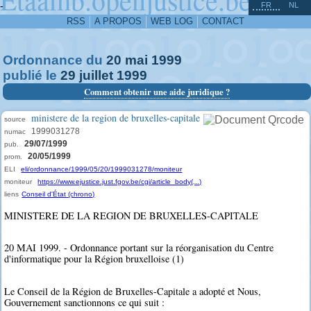
^
-
FR
NL
RSS
A PROPOS
WEB LOG
CONTACT
Ordonnance du
20
mai
1999
publié le
29
juillet
1999
Comment obtenir une aide juridique ?
ministere de la region de bruxelles-capitale
source
1999031278
numac
29/07/1999
pub.
20/05/1999
prom.
ELI
eli/ordonnance/1999/05/20/1999031278/moniteur
moniteur
https://www.ejustice.just.fgov.be/cgi/article_body(...)
liens
Conseil d'État (chrono)
MINISTERE DE LA REGION DE BRUXELLES-CAPITALE
20 MAI 1999. - Ordonnance portant sur la réorganisation du Centre
d'informatique pour la Région bruxelloise (1)
Le Conseil de la Région de Bruxelles-Capitale a adopté et Nous,
Gouvernement sanctionnons ce qui suit :