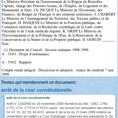
Le Ministre-Président du Gouvernement de la Région de Bruxelles-
Capitale, chargé des Pouvoirs locaux, de l'Emploi, du Logement et des
Monuments et Sites, Ch. PICQUE Le Ministre de l'Economie, des
Finances, du Budget de l'Energie et des relations extérieures, J. CHABERT
Le Ministre de l'Aménagement du Territoire, des Travaux publics et du
Transport, H. HASQUIN Le Ministre de la Fonction publique, du
Commerce extérieur, de la Recherche scientifique de la Lutte contre
l'Incendie et de l'Aide médicale urgente, R. GRIJP Le Ministre de
l'Environnement et de la Politique de l'Eau, de la Rénovation, de la
Conservation de la Nature et de la Propreté publique, D. GOSUIN _______
Note
(1) Document du Conseil : Session ordinaire 1998-1999.
A - 319/1 : Projet d'ordonnance.
A - 319/2 : Rapport.
Compte rendu intégral : Discussion et adoption : séance du vendredi 7 mai
1999.
Textes qui mentionnent ce document:
arrêt de la cour constitutionelle
arrêt de la cour constitutionelle
Arrêt n° 114/2000 du 16 novembre 2000 Numéros du rôle : 1682, 1766,
1770, 1774, 1775 et 1776 En cause : les recours en annulation des articles
24, 47, 91, 92, 93, 94 et 97, alinéa 9, de la loi du 15 mars 1999 relative au
contentieux en matièr La Cour d'arbitrage, composée des présidents G. De