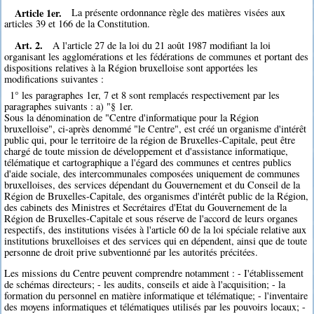
Article 1er.
La présente ordonnance règle des matières visées aux
articles 39 et 166 de la Constitution.
Art. 2.
A l'article 27 de la loi du 21 août 1987 modifiant la loi
organisant les agglomérations et les fédérations de communes et portant des
dispositions relatives à la Région bruxelloise sont apportées les
modifications suivantes :
1° les paragraphes 1er, 7 et 8 sont remplacés respectivement par les
paragraphes suivants : a) "§ 1er.
Sous la dénomination de "Centre d'informatique pour la Région
bruxelloise", ci-après denommé "le Centre", est créé un organisme d'intérêt
public qui, pour le territoire de la région de Bruxelles-Capitale, peut être
chargé de toute mission de développement et d'assistance informatique,
télématique et cartographique a l'égard des communes et centres publics
d'aide sociale, des intercommunales composées uniquement de communes
bruxelloises, des services dépendant du Gouvernement et du Conseil de la
Région de Bruxelles-Capitale, des organismes d'intérêt public de la Région,
des cabinets des Ministres et Secrétaires d'Etat du Gouvernement de la
Région de Bruxelles-Capitale et sous réserve de l'accord de leurs organes
respectifs, des institutions visées à l'article 60 de la loi spéciale relative aux
institutions bruxelloises et des services qui en dépendent, ainsi que de toute
personne de droit prive subventionné par les autorités précitées.
Les missions du Centre peuvent comprendre notamment : - I'établissement
de schémas directeurs; - les audits, conseils et aide à l'acquisition; - la
formation du personnel en matière informatique et télématique; - l'inventaire
des moyens informatiques et télématiques utilisés par les pouvoirs locaux; -