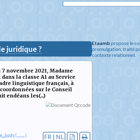
Etaamb
propose le co
 juridique ?
promulgation, traité po
contexte relationnel.
du 7 novembre 2021, Madame
dans la classe A1 au Service
adre linguistique français, à
s coordonnées sur le Conseil
it endéans les(...)
e_body(...)
FR | NL