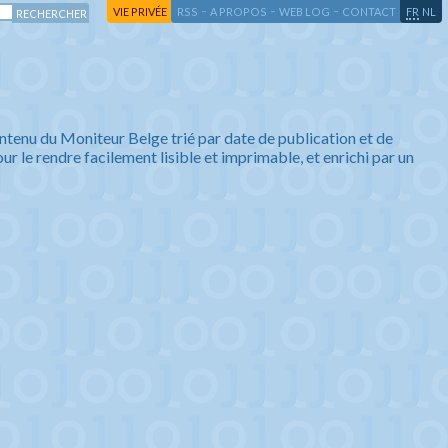
-
-
-
-
VIE PRIVÉE
RSS
A PROPOS
WEB LOG
CONTACT
FR
NL
ntenu du Moniteur Belge trié par date de publication et de
ur le rendre facilement lisible et imprimable, et enrichi par un