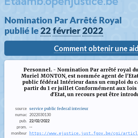
Etaamb.openjustice.be
Nomination Par Arrêté Royal  
publié le 
22
février
2022
Comment obtenir une aide
Personnel. - Nomination Par arrêté royal 
Muriel MONTON, est nommée agent de l'Etat 
public fédéral Intérieur dans un emploi du c
partir du 1 er juillet Conformément aux loi
d'Etat, un recours peut être introdu
source
service public federal interieur
numac
2022030130
pub.
22/02/2022
prom.
--
moniteur
https://www.ejustice.just.fgov.be/cgi/articl