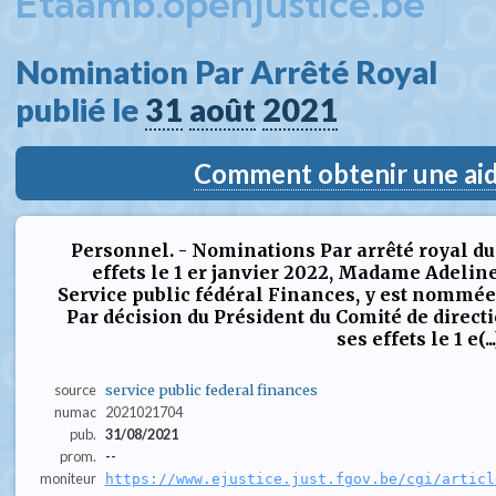
Etaamb.openjustice.be
Nomination Par Arrêté Royal  
publié le 
31
août
2021
Comment obtenir une aide
Personnel. - Nominations Par arrêté royal du 4
effets le 1 er janvier 2022, Madame Adelin
Service public fédéral Finances, y est nommée 
Par décision du Président du Comité de directi
ses effets le 1 e(...
source
service public federal finances
numac
2021021704
pub.
31/08/2021
prom.
--
moniteur
https://www.ejustice.just.fgov.be/cgi/articl