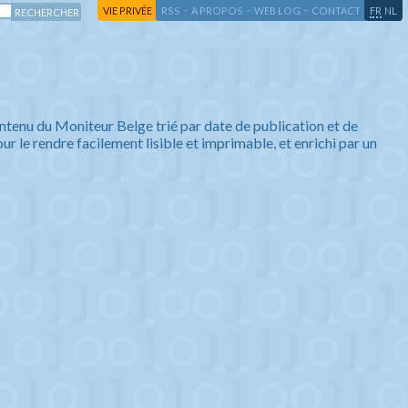
-
-
-
-
VIE PRIVÉE
RSS
A PROPOS
WEB LOG
CONTACT
FR
NL
ntenu du Moniteur Belge trié par date de publication et de
ur le rendre facilement lisible et imprimable, et enrichi par un