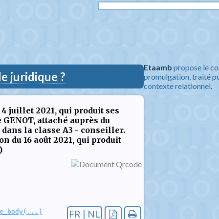
Etaamb
propose le co
 juridique ?
promulgation, traité po
contexte relationnel.
 juillet 2021, qui produit ses
e GENOT, attaché auprès du
dans la classe A3 - conseiller.
on du 16 août 2021, qui produit
)
e_body(...)
FR | NL