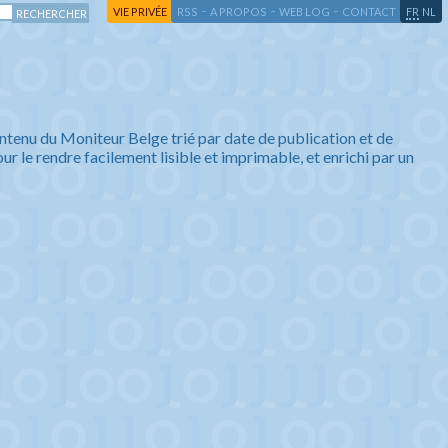
-
-
-
-
VIE PRIVÉE
RSS
A PROPOS
WEB LOG
CONTACT
FR
NL
ntenu du Moniteur Belge trié par date de publication et de
ur le rendre facilement lisible et imprimable, et enrichi par un