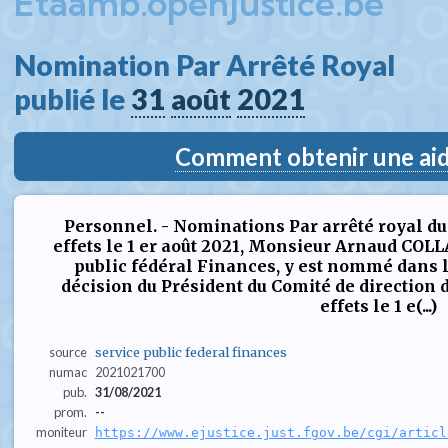
Etaamb.openjustice.be
Nomination Par Arrêté Royal  
publié le 
31
août
2021
Comment obtenir une aide
Personnel. - Nominations Par arrêté royal du 4
effets le 1 er août 2021, Monsieur Arnaud COLL
public fédéral Finances, y est nommé dans la
décision du Président du Comité de direction d
effets le 1 e(...)
source
service public federal finances
numac
2021021700
pub.
31/08/2021
prom.
--
moniteur
https://www.ejustice.just.fgov.be/cgi/articl