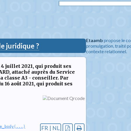
Etaamb
propose le co
 juridique ?
promulgation, traité po
contexte relationnel.
 juillet 2021, qui produit ses
ARD, attaché auprès du Service
 classe A3 - conseiller. Par
u 16 août 2021, qui produit ses
e_body(...)
FR | NL